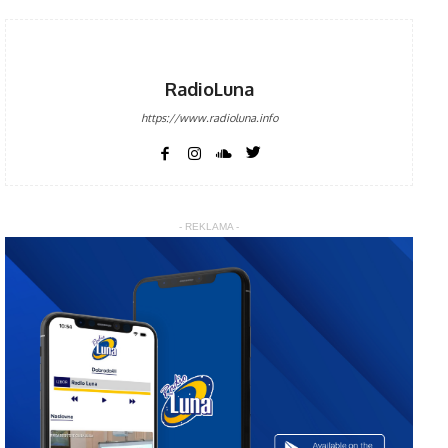
RadioLuna
https://www.radioluna.info
- REKLAMA -