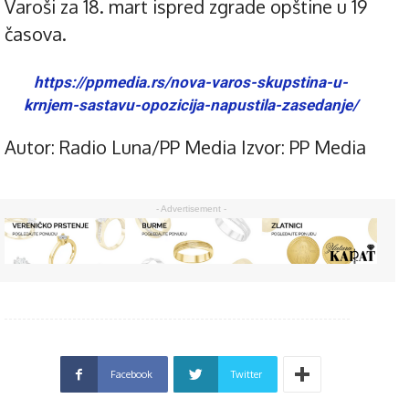
Varoši za 18. mart ispred zgrade opštine u 19
časova.
https://ppmedia.rs/nova-varos-skupstina-u-
krnjem-sastavu-opozicija-napustila-zasedanje/
Autor:
Radio Luna/PP Media
Izvor:
PP Media
- Advertisement -
Facebook
Twitter