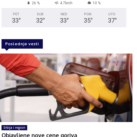
26 %
4.7kmh
10 %
PET
SUB
NED
PON
UTO
33
°
32
°
33
°
35
°
37
°
Poslednje vesti
Srbija i region
Objavljene nove cene goriva