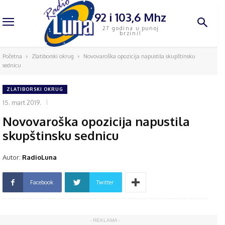
92 i 103,6 Mhz
27 godina u punoj
brzini!
Početna
Zlatiborski okrug
Novovaroška opozicija napustila skupštinsku
sednicu
ZLATIBORSKI OKRUG
15. mart 2019.
Novovaroška opozicija napustila
skupštinsku sednicu
Autor:
RadioLuna
Facebook
Twitter
- REKLAMA -