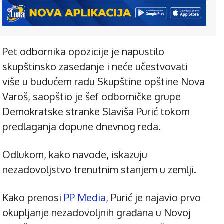
Pet odbornika opozicije je napustilo
skupštinsko zasedanje i neće učestvovati
više u budućem radu Skupštine opštine Nova
Varoš, saopštio je šef odborničke grupe
Demokratske stranke Slaviša Purić tokom
predlaganja dopune dnevnog reda.
Odlukom, kako navode, iskazuju
nezadovoljstvo trenutnim stanjem u zemlji.
Kako prenosi
PP Media
, Purić je najavio prvo
okupljanje nezadovoljnih građana u Novoj