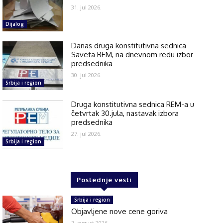
31. jul 2026.
Dijalog
Danas druga konstitutivna sednica
Saveta REM, na dnevnom redu izbor
predsednika
30. jul 2026.
Srbija i region
Druga konstitutivna sednica REM-a u
četvrtak 30.jula, nastavak izbora
predsednika
27. jul 2026.
Srbija i region
Poslednje vesti
Srbija i region
Objavljene nove cene goriva
7. avgust 2026.