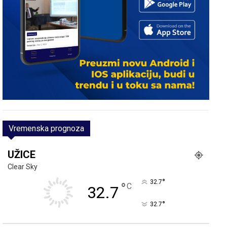
Vremenska prognoza
UŽICE
Clear Sky
°
32.7
°
C
32.7
°
32.7