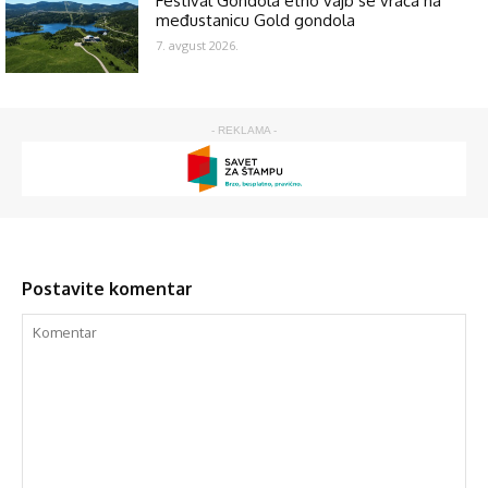
Festival Gondola etno vajb se vraća na
međustanicu Gold gondola
7. avgust 2026.
- REKLAMA -
Postavite komentar