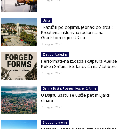
Užice
„Različiti po bojama, jednaki po srcu“:
Kreativna inkluzivna radionica na
Gradskom trgu u Užicu
7. avgust 2026.
Zlatibor/Čajetina
Performativna izložba skulptura Alekse
Koko i Srđana Stefanovića na Zlatiboru
7. avgust 2026.
Bajina Bašta, Požega, Kosjerić, Arilje
U Bajinu Baštu se ulaže pet milijardi
dinara
7. avgust 2026.
Slobodno vreme