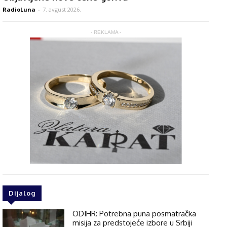
RadioLuna
-
7. avgust 2026.
- REKLAMA -
Dijalog
ODIHR: Potrebna puna posmatračka
misija za predstojeće izbore u Srbiji