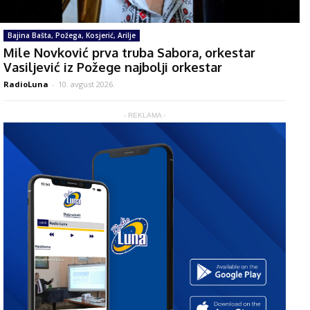
Bajina Bašta, Požega, Kosjerić, Arilje
Mile Novković prva truba Sabora, orkestar
Vasiljević iz Požege najbolji orkestar
RadioLuna
-
10. avgust 2026.
- REKLAMA -