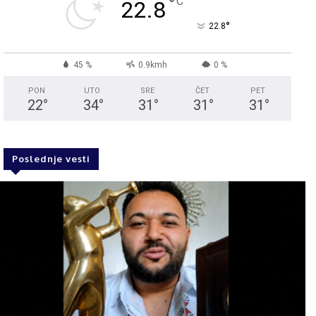
°
C
22.8
°
22.8
45 %
0.9kmh
0 %
PON
UTO
SRE
ČET
PET
22
°
34
°
31
°
31
°
31
°
Poslednje vesti