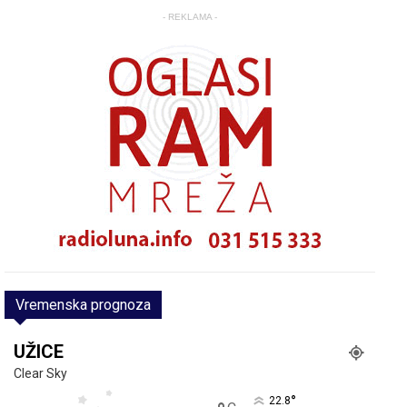
- REKLAMA -
Vremenska prognoza
UŽICE
Clear Sky
°
22.8