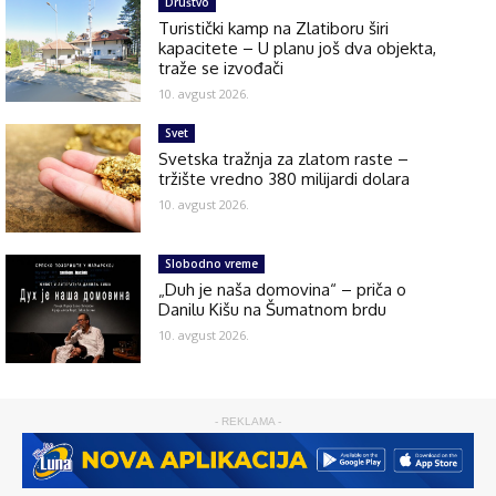
Društvo
Turistički kamp na Zlatiboru širi
kapacitete – U planu još dva objekta,
traže se izvođači
10. avgust 2026.
Svet
Svetska tražnja za zlatom raste –
tržište vredno 380 milijardi dolara
10. avgust 2026.
Slobodno vreme
„Duh je naša domovina“ – priča o
Danilu Kišu na Šumatnom brdu
10. avgust 2026.
- REKLAMA -