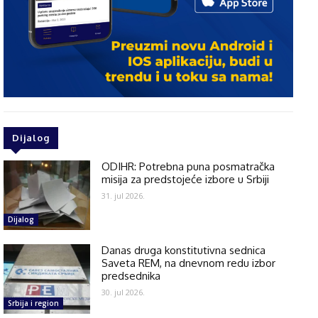
Dijalog
ODIHR: Potrebna puna posmatračka
misija za predstojeće izbore u Srbiji
31. jul 2026.
Dijalog
Danas druga konstitutivna sednica
Saveta REM, na dnevnom redu izbor
predsednika
30. jul 2026.
Srbija i region