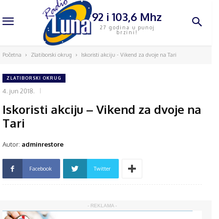
92 i 103,6 Mhz
27 godina u punoj
brzini!
Početna
Zlatiborski okrug
Iskoristi akciju - Vikend za dvoje na Tari
ZLATIBORSKI OKRUG
4. jun 2018.
Iskoristi akciju – Vikend za dvoje na
Tari
Autor:
adminrestore
Facebook
Twitter
- REKLAMA -