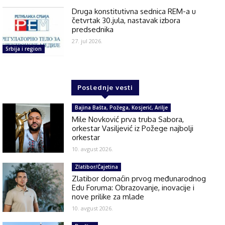
Druga konstitutivna sednica REM-a u
četvrtak 30.jula, nastavak izbora
predsednika
27. jul 2026.
Srbija i region
Poslednje vesti
Bajina Bašta, Požega, Kosjerić, Arilje
Mile Novković prva truba Sabora,
orkestar Vasiljević iz Požege najbolji
orkestar
10. avgust 2026.
Zlatibor/Čajetina
Zlatibor domaćin prvog međunarodnog
Edu Foruma: Obrazovanje, inovacije i
nove prilike za mlade
10. avgust 2026.