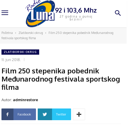
92 i 103,6 Mhz
27 godina u punoj
brzini!
Početna
Zlatiborski okrug
Film 250 stepenika pobednik Međunarodnog
festivala sportskog filma
ZLATIBORSKI OKRUG
11. jun 2018.
Film 250 stepenika pobednik
Međunarodnog festivala sportskog
filma
Autor:
adminrestore
Facebook
Twitter