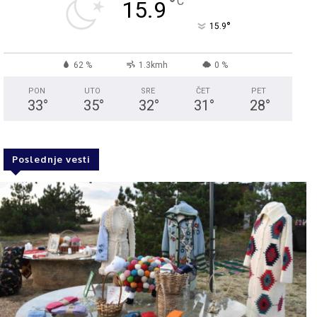
°
C
15.9
°
15.9
62 %
1.3kmh
0 %
PON
UTO
SRE
ČET
PET
33
°
35
°
32
°
31
°
28
°
Poslednje vesti