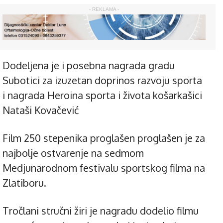
- REKLAMA -
Dodeljena je i posebna nagrada gradu
Subotici za izuzetan doprinos razvoju sporta
i nagrada Heroina sporta i života košarkašici
Nataši Kovačević
Film 250 stepenika proglašen proglašen je za
najbolje ostvarenje na sedmom
Medjunarodnom festivalu sportskog filma na
Zlatiboru.
Tročlani stručni žiri je nagradu dodelio filmu