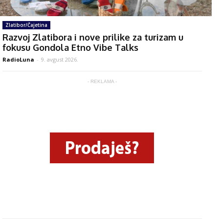
Zlatibor/Čajetina
Razvoj Zlatibora i nove prilike za turizam u
fokusu Gondola Etno Vibe Talks
RadioLuna
-
9. avgust 2026.
- REKLAMA -