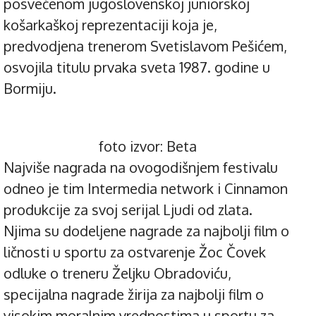
posvećenom jugoslovenskoj juniorskoj
košarkaškoj reprezentaciji koja je,
predvodjena trenerom Svetislavom Pešićem,
osvojila titulu prvaka sveta 1987. godine u
Bormiju.
foto izvor: Beta
Najviše nagrada na ovogodišnjem festivalu
odneo je tim Intermedia network i Cinnamon
produkcije za svoj serijal Ljudi od zlata.
Njima su dodeljene nagrade za najbolji film o
ličnosti u sportu za ostvarenje Žoc Čovek
odluke o treneru Željku Obradoviću,
specijalna nagrade žirija za najbolji film o
visokim moralnim vrednostima u sportu za