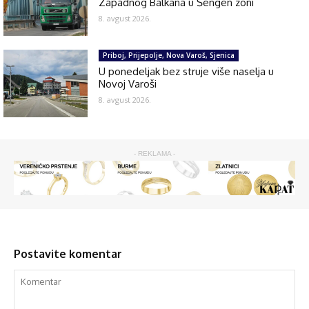
Zapadnog Balkana u Šengen zoni
8. avgust 2026.
Priboj, Prijepolje, Nova Varoš, Sjenica
U ponedeljak bez struje više naselja u
Novoj Varoši
8. avgust 2026.
- REKLAMA -
Postavite komentar