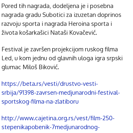
Pored tih nagrada, dodeljena je i posebna
nagrada gradu Subotici za izuzetan doprinos
razvoju sporta i nagrada Heroina sporta i
života košarkašici Nataši Kovačević.
Festival je završen projekcijom ruskog filma
Led, u kom jednu od glavnih uloga igra srpski
glumac Miloš Biković.
https://beta.rs/vesti/drustvo-vesti-
srbija/91398-zavrsen-medjunarodni-festival-
sportskog-filma-na-zlatiboru
http://www.cajetina.org.rs/vest/film-250-
stepenikapobenik-7medjunarodnog-