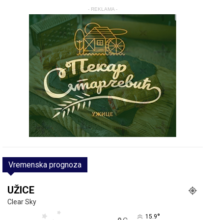
- REKLAMA -
Vremenska prognoza
UŽICE
Clear Sky
°
15.9