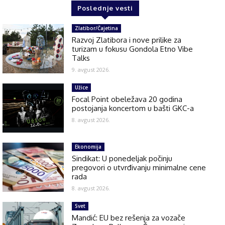
Poslednje vesti
Zlatibor/Čajetina
Razvoj Zlatibora i nove prilike za
turizam u fokusu Gondola Etno Vibe
Talks
9. avgust 2026.
Užice
Focal Point obeležava 20 godina
postojanja koncertom u bašti GKC-a
8. avgust 2026.
Ekonomija
Sindikat: U ponedeljak počinju
pregovori o utvrđivanju minimalne cene
rada
8. avgust 2026.
Svet
Mandić: EU bez rešenja za vozače