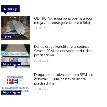
Dijalog
ODIHR: Potrebna puna posmatračka
misija za predstojeće izbore u Srbiji
31. jul 2026.
Dijalog
Danas druga konstitutivna sednica
Saveta REM, na dnevnom redu izbor
predsednika
30. jul 2026.
Srbija i region
Druga konstitutivna sednica REM-a u
četvrtak 30.jula, nastavak izbora
predsednika
27. jul 2026.
Srbija i region