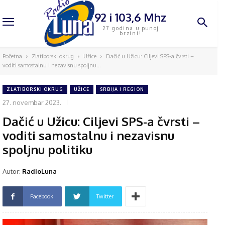
92 i 103,6 Mhz
27 godina u punoj
brzini!
Početna
Zlatiborski okrug
Užice
Dačić u Užicu: Ciljevi SPS-a čvrsti –
voditi samostalnu i nezavisnu spoljnu...
ZLATIBORSKI OKRUG
UŽICE
SRBIJA I REGION
27. novembar 2023.
Dačić u Užicu: Ciljevi SPS-a čvrsti –
voditi samostalnu i nezavisnu
spoljnu politiku
Autor:
RadioLuna
Facebook
Twitter