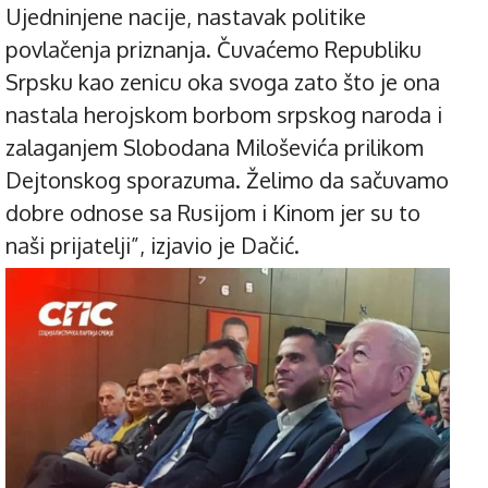
Ujedninjene nacije, nastavak politike
povlačenja priznanja. Čuvaćemo Republiku
Srpsku kao zenicu oka svoga zato što je ona
nastala herojskom borbom srpskog naroda i
zalaganjem Slobodana Miloševića prilikom
Dejtonskog sporazuma. Želimo da sačuvamo
dobre odnose sa Rusijom i Kinom jer su to
naši prijatelji”, izjavio je Dačić.