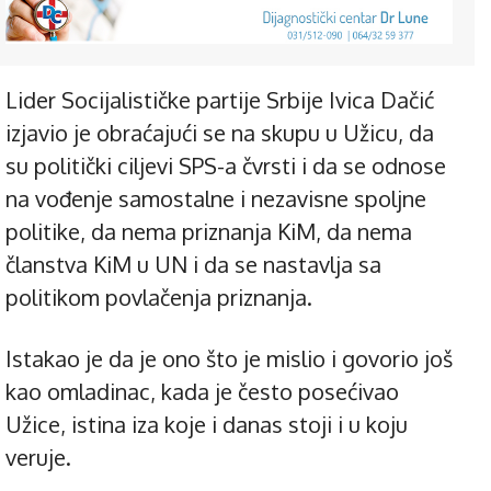
Lider Socijalističke partije Srbije Ivica Dačić
izjavio je obraćajući se na skupu u Užicu, da
su politički ciljevi SPS-a čvrsti i da se odnose
na vođenje samostalne i nezavisne spoljne
politike, da nema priznanja KiM, da nema
članstva KiM u UN i da se nastavlja sa
politikom povlačenja priznanja.
Istakao je da je ono što je mislio i govorio još
kao omladinac, kada je često posećivao
Užice, istina iza koje i danas stoji i u koju
veruje.