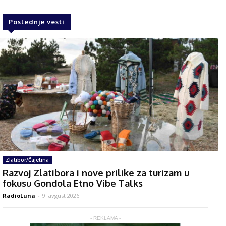
Poslednje vesti
Zlatibor/Čajetina
Razvoj Zlatibora i nove prilike za turizam u
fokusu Gondola Etno Vibe Talks
RadioLuna
-
9. avgust 2026.
- REKLAMA -