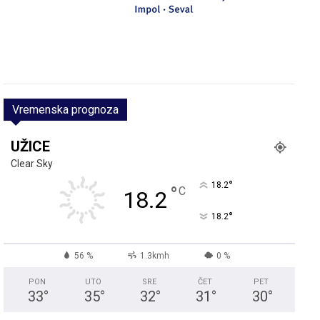
Vremenska prognoza
UŽICE
Clear Sky
°
18.2
°
C
18.2
°
18.2
56 %
1.3kmh
0 %
PON
UTO
SRE
ČET
PET
33
°
35
°
32
°
31
°
30
°