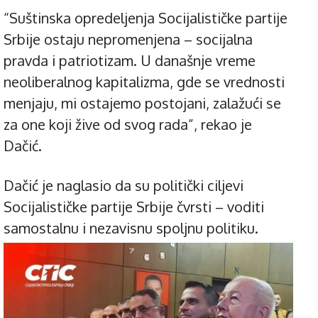
“Suštinska opredeljenja Socijalističke partije
Srbije ostaju nepromenjena – socijalna
pravda i patriotizam. U današnje vreme
neoliberalnog kapitalizma, gde se vrednosti
menjaju, mi ostajemo postojani, zalažući se
za one koji žive od svog rada”, rekao je
Dačić.
Dačić je naglasio da su politički ciljevi
Socijalističke partije Srbije čvrsti – voditi
samostalnu i nezavisnu spoljnu politiku.