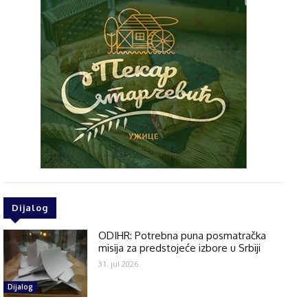
Dijalog
ODIHR: Potrebna puna posmatračka
misija za predstojeće izbore u Srbiji
31. jul 2026.
Dijalog