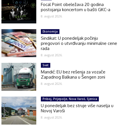
Focal Point obeležava 20 godina
postojanja koncertom u bašti GKC-a
8. avgust 2026.
Ekonomija
Sindikat: U ponedeljak počinju
pregovori o utvrđivanju minimalne cene
rada
8. avgust 2026.
Svet
Mandić: EU bez rešenja za vozače
Zapadnog Balkana u Šengen zoni
8. avgust 2026.
Priboj, Prijepolje, Nova Varoš, Sjenica
U ponedeljak bez struje više naselja u
Novoj Varoši
8. avgust 2026.