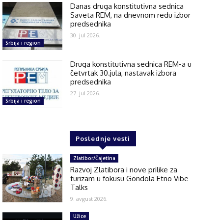
Danas druga konstitutivna sednica
Saveta REM, na dnevnom redu izbor
predsednika
30. jul 2026.
Srbija i region
Druga konstitutivna sednica REM-a u
četvrtak 30.jula, nastavak izbora
predsednika
27. jul 2026.
Srbija i region
Poslednje vesti
Zlatibor/Čajetina
Razvoj Zlatibora i nove prilike za
turizam u fokusu Gondola Etno Vibe
Talks
9. avgust 2026.
Užice