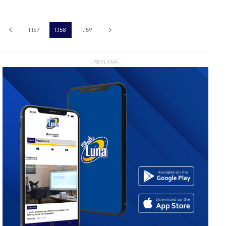
1.157
1.158
1.159
- REKLAMA -