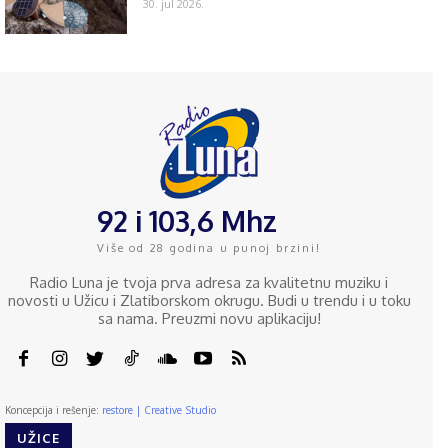
30. jul 2026.
92 i 103,6 Mhz
Više od 28 godina u punoj brzini!
Radio Luna je tvoja prva adresa za kvalitetnu muziku i
novosti u Užicu i Zlatiborskom okrugu. Budi u trendu i u toku
sa nama. Preuzmi novu aplikaciju!
Koncepcija i rešenje:
restore | Creative Studio
UŽICE