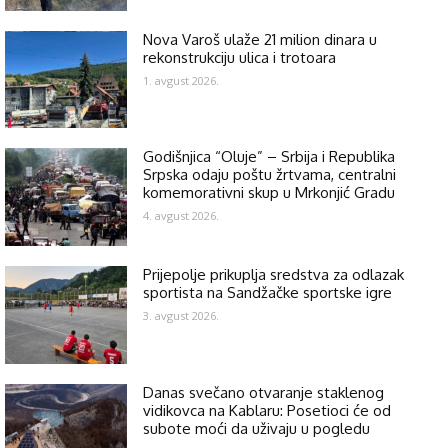
Nova Varoš ulaže 21 milion dinara u
rekonstrukciju ulica i trotoara
1. avgust 2026.
Godišnjica “Oluje” – Srbija i Republika
Srpska odaju poštu žrtvama, centralni
komemorativni skup u Mrkonjić Gradu
4. avgust 2026.
Prijepolje prikuplja sredstva za odlazak
sportista na Sandžačke sportske igre
3. avgust 2026.
Danas svečano otvaranje staklenog
vidikovca na Kablaru: Posetioci će od
subote moći da uživaju u pogledu