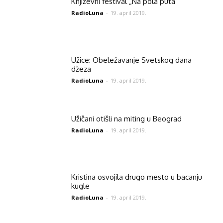
Književni festival „Na pola puta“
RadioLuna
-
19. april 2019.
Užice: Obeležavanje Svetskog dana
džeza
RadioLuna
-
19. april 2019.
Užičani otišli na miting u Beograd
RadioLuna
-
19. april 2019.
Kristina osvojila drugo mesto u bacanju
kugle
RadioLuna
-
19. april 2019.