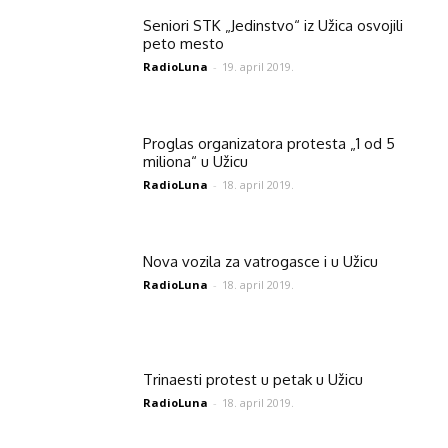
Seniori STK „Jedinstvo“ iz Užica osvojili
peto mesto
RadioLuna
-
19. april 2019.
Proglas organizatora protesta „1 od 5
miliona“ u Užicu
RadioLuna
-
18. april 2019.
Nova vozila za vatrogasce i u Užicu
RadioLuna
-
18. april 2019.
Trinaesti protest u petak u Užicu
RadioLuna
-
18. april 2019.