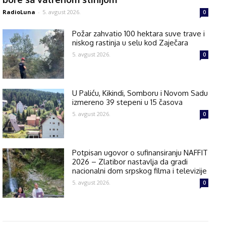
RadioLuna
-
5. avgust 2026.
0
Požar zahvatio 100 hektara suve trave i
niskog rastinja u selu kod Zaječara
5. avgust 2026.
0
U Paliću, Kikindi, Somboru i Novom Sadu
izmereno 39 stepeni u 15 časova
5. avgust 2026.
0
Potpisan ugovor o sufinansiranju NAFFIT
2026 – Zlatibor nastavlja da gradi
nacionalni dom srpskog filma i televizije
5. avgust 2026.
0