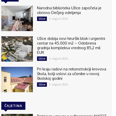
Narodna biblioteka Užice započela je
obnovu Dečjeg odeljenja
5. avgust 2026.
Užice
Užice dobija novi hirurški blok i urgentni
centar na 45.000 m2 – Odobrena
gradnja kompleksa vrednog 85,2 mil
EUR
5. avgust 2026.
Užice
Pri kraju radovi na rekonstrukciji krovova
škola, bolji uslovi za učenike u novoj
školskoj godini
5. avgust 2026.
Užice
ČAJETINA