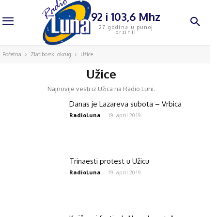
92 i 103,6 Mhz
27 godina u punoj
brzini!
Početna
Zlatiborski okrug
Užice
Užice
Najnovije vesti iz Užica na Radio Luni.
Danas je Lazareva subota – Vrbica
RadioLuna
-
19. april 2019.
Trinaesti protest u Užicu
RadioLuna
-
19. april 2019.