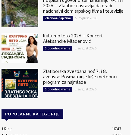
Potpisan ugovor o sufinansiranju NAFFIT
2026 – Zlatibor nastavlja da gradi
nacionalni dom srpskog filma i televizije
5. avgust 2026.
Zlatibor/Čajetina
Kulturno leto 2026 – Koncert
Aleksandre Mladenović
5. avgust 2026.
Slobodno vreme
Zlatiborska zvezdana noć 7. i 8.
avgusta: Posmatranje kiše meteora i
program za najmlađe
5. avgust 2026.
Slobodno vreme
POPULARNE KATEGORIJE
Užice
11747