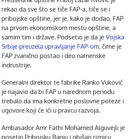
rekao da sve što se tiče FAP-a, tiče se i
pribojske opštine, jer je, kako je dodao, FAP
na prvom ekonomskom mestu opštine, a
samim tim i države. Podsetio je da je
Vojska
Srbije preuzela upravljanje FAP-om,
čime je
FAP zvanično postao i deo namenske
indrustrije.
Generalni direktor te fabrike Ranko Vuković
je najavio da bi FAP u narednom periodu
trebalo da ima konkretne poslovne poteze i
ugovore koji će ići u pravcu razvoja.
Ambasador Amr Fathi Mohamed Alguvejli je
posetio Pribojsku Banju i obišao riznicu