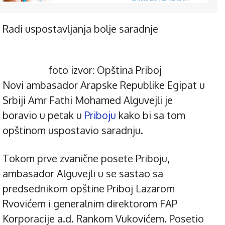
Radi uspostavljanja bolje saradnje
foto izvor: Opština Priboj
Novi ambasador Arapske Republike Egipat u
Srbiji Amr Fathi Mohamed Alguvejli je
boravio u petak u
Priboju
kako bi sa tom
opštinom uspostavio saradnju.
Tokom prve zvanične posete Priboju,
ambasador Alguvejli u se sastao sa
predsednikom opštine Priboj Lazarom
Rvovićem i generalnim direktorom FAP
Korporacije a.d. Rankom Vukovićem. Posetio