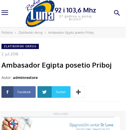
92 i 103,6 Mhz
27 godina u punoj
brzini!
Početna
Zlatiborski okrug
Ambasador Egipta posetio Priboj
ZLATIBORSKI OKRUG
2. jul 2018.
Ambasador Egipta posetio Priboj
Autor:
adminrestore
Facebook
Twitter
- REKLAMA -