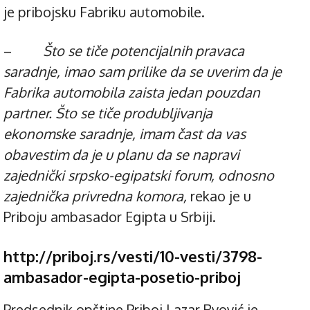
je pribojsku Fabriku automobile.
–
Što se tiče potencijalnih pravaca
saradnje, imao sam prilike da se uverim da je
Fabrika automobila zaista jedan pouzdan
partner. Što se tiče produbljivanja
ekonomske saradnje, imam čast da vas
obavestim da je u planu da se napravi
zajednički srpsko-egipatski forum, odnosno
zajednička privredna komora,
rekao je u
Priboju ambasador Egipta u Srbiji.
http://priboj.rs/vesti/10-vesti/3798-
ambasador-egipta-posetio-priboj
Predsednik opštine Priboj Lazar Rvović je