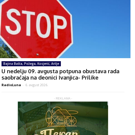
Bajina Bašta, Požega, Kosjerić, Arilje
U nedelju 09. avgusta potpuna obustava rada
saobraćaja na deonici Ivanjica- Prilike
RadioLuna
-
6. avgust 2026.
- REKLAMA -