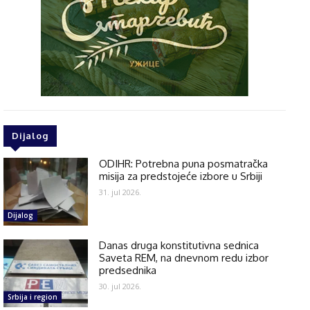
Dijalog
ODIHR: Potrebna puna posmatračka
misija za predstojeće izbore u Srbiji
31. jul 2026.
Dijalog
Danas druga konstitutivna sednica
Saveta REM, na dnevnom redu izbor
predsednika
30. jul 2026.
Srbija i region