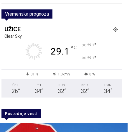
Vremenska prognoza
UŽICE
Clear Sky
°
29.1
°
C
29.1
°
29.1
31 %
1.3kmh
0 %
ČET
PET
SUB
NED
PON
26
°
34
°
32
°
32
°
34
°
Poslednje vesti