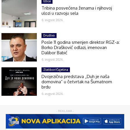
Užice
Tribina posvećena ženama i njihovoj
ulozi u razvoju sela
6. avgust 2026.
Društvo
Posle 11 godina smenjen direktor RGZ-a:
Borko Drašković odlazi, imenovan
Dalibor Babić
6. avgust 2026.
Zlatibor/Čajetina
Dvojezična predstava „Duh je naša
domovina” u četvrtak na Šumatnom
brdu
6. avgust 2026.
- REKLAMA -