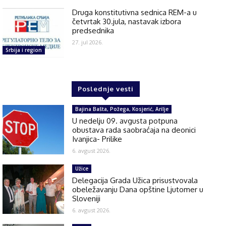
Druga konstitutivna sednica REM-a u
četvrtak 30.jula, nastavak izbora
predsednika
27. jul 2026.
Srbija i region
Poslednje vesti
Bajina Bašta, Požega, Kosjerić, Arilje
U nedelju 09. avgusta potpuna
obustava rada saobraćaja na deonici
Ivanjica- Prilike
6. avgust 2026.
Užice
Delegacija Grada Užica prisustvovala
obeležavanju Dana opštine Ljutomer u
Sloveniji
6. avgust 2026.