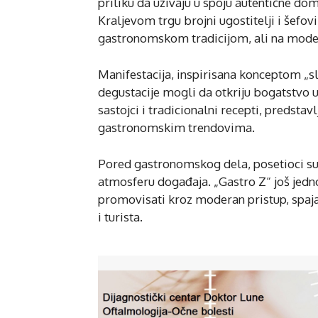
priliku da uživaju u spoju autentične do
Kraljevom trgu brojni ugostitelji i šefov
gastronomskom tradicijom, ali na moder
Manifestacija, inspirisana konceptom „sl
degustacije mogli da otkriju bogatstvo u
sastojci i tradicionalni recepti, predst
gastronomskim trendovima.
Pored gastronomskog dela, posetioci su
atmosferu događaja. „Gastro Z“ još jedn
promovisati kroz moderan pristup, spaja
i turista.