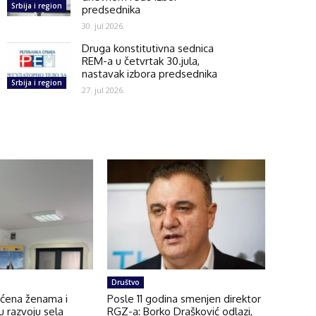
Srbija i region
predsednika
30. jul 2026.
Druga konstitutivna sednica
REM-a u četvrtak 30.jula,
nastavak izbora predsednika
Srbija i region
27. jul 2026.
Društvo
ećena ženama i
Posle 11 godina smenjen direktor
 u razvoju sela
RGZ-a: Borko Drašković odlazi,