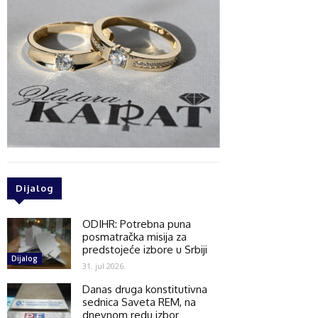
Dijalog
ODIHR: Potrebna puna
posmatračka misija za
predstojeće izbore u Srbiji
Dijalog
31. jul 2026.
Danas druga konstitutivna
sednica Saveta REM, na
dnevnom redu izbor