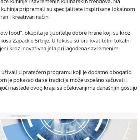
maće kuhinje i savremenih kulinarskih trendova. Na
i kuhinja pripremali su specijalitete inspirisane lokalnom
an i kreativan način.
ow food“, okupila je ljubitelje dobre hrane koji su kroz
kusa Zapadne Srbije. U fokusu su bili kvalitetni lokalni
avljeni kroz inovativna jela prilagođena savremenim
 uživali u pratećem programu koji je dodatno obogatio
om je pokazao da se tradicija može uspešno sačuvati i
jući nasleđe ovog kraja sa očekivanjima današnjih gostiju
- Advertisement -