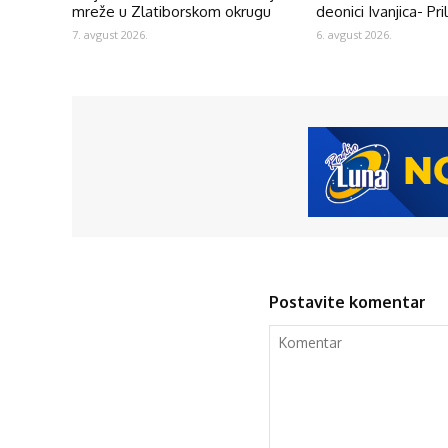
mreže u Zlatiborskom okrugu
deonici Ivanjica- Pri
7. avgust 2026.
6. avgust 2026.
Postavite komentar