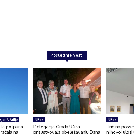
Poslednje vesti
jerić, Arilje
Užice
Užice
sta potpuna
Delegacija Grada Užica
Tribina posv
raćaja na
prisustvovala obeležavanju Dana
njihovoj ulozi