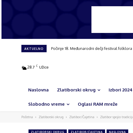
Počinje 18. Međunarodni dečji festival folklora
AKTUELNO
C
28.7
Užice
Naslovna
Zlatiborski okrug
Izbori 2024
Slobodno vreme
Oglasi RAM mreže
Početna
Zlatiborski okrug
Zlatibor/Čajetina
Zlatibor spojio tradic
ZLATIBORSKI OKRUG
ZLATIBOR/ČAJETINA
NASLOVNA