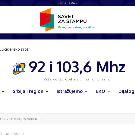
- REKLAMA -
 „Licidersko srce“
92 i 103,6 Mhz
Više od 28 godina u punoj brzini!
Srbija i region
Istražujemo
EKO
Dijalog
iju i savremenu gastronomiju
3. jun 2026.