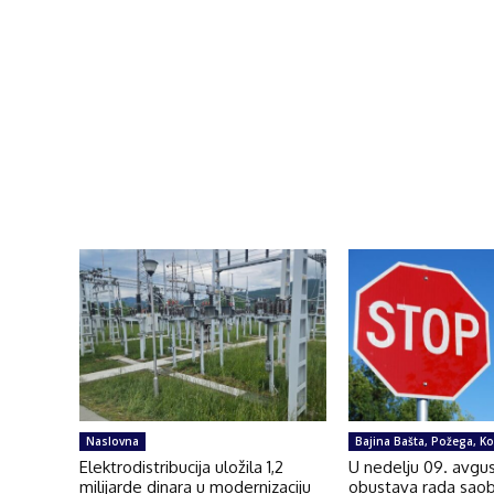
Naslovna
Bajina Bašta, Požega, Kos
Elektrodistribucija uložila 1,2
U nedelju 09. avgu
milijarde dinara u modernizaciju
obustava rada saob