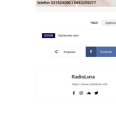
TAGS
Cajetina
IZVOR
Zlatiborske vesti
Facebook
Podelite
RadioLuna
https://www.radioluna.info