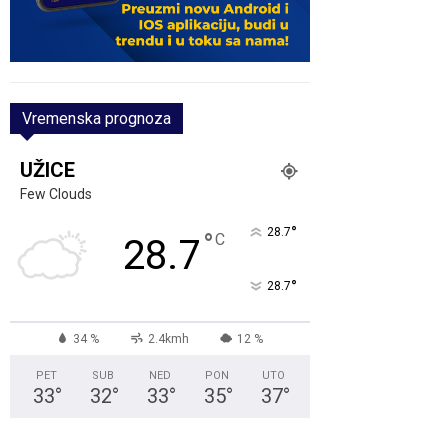
Vremenska prognoza
UŽICE
Few Clouds
°
28.7
°
C
28.7
°
28.7
34 %
2.4kmh
12 %
PET
SUB
NED
PON
UTO
33
°
32
°
33
°
35
°
37
°