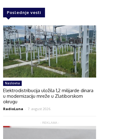
Poslednje vesti
Naslovna
Elektrodistribucija uložila 1,2 milijarde dinara
u modernizaciju mreže u Zlatiborskom
okrugu
RadioLuna
-
7. avgust 2026.
- REKLAMA -