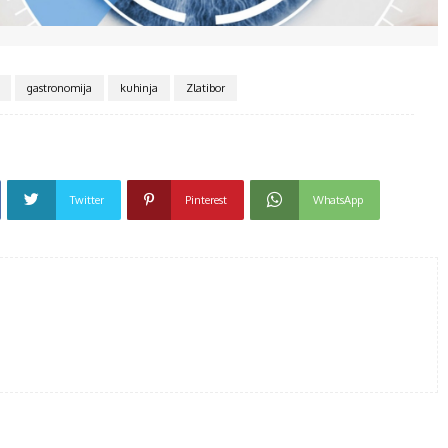
gastronomija
kuhinja
Zlatibor
Twitter
Pinterest
WhatsApp