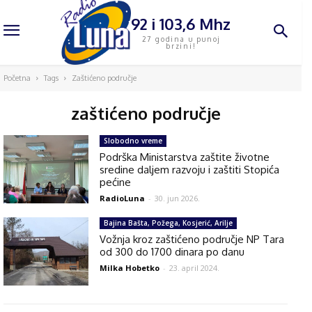
92 i 103,6 Mhz
27 godina u punoj
brzini!
Početna
Tags
Zaštićeno područje
zaštićeno područje
Slobodno vreme
Podrška Ministarstva zaštite životne
sredine daljem razvoju i zaštiti Stopića
pećine
RadioLuna
-
30. jun 2026.
Bajina Bašta, Požega, Kosjerić, Arilje
Vožnja kroz zaštićeno područje NP Tara
od 300 do 1700 dinara po danu
Milka Hobetko
-
23. april 2024.