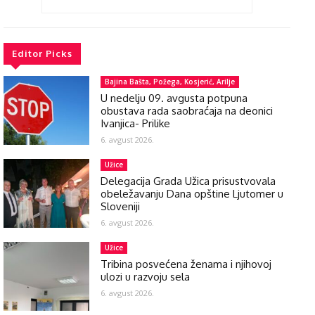
Editor Picks
Bajina Bašta, Požega, Kosjerić, Arilje
U nedelju 09. avgusta potpuna
obustava rada saobraćaja na deonici
Ivanjica- Prilike
6. avgust 2026.
Užice
Delegacija Grada Užica prisustvovala
obeležavanju Dana opštine Ljutomer u
Sloveniji
6. avgust 2026.
Užice
Tribina posvećena ženama i njihovoj
ulozi u razvoju sela
6. avgust 2026.