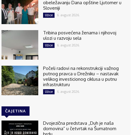
obeležavanju Dana opštine Ljutomer u
Sloveniji
6. avgust 2026.
Užice
Tribina posvećena ženama i njihovoj
ulozi u razvoju sela
6. avgust 2026.
Užice
Počeli radovi na rekonstrukciji važnog
putnog pravca u Drežniku – nastavak
velikog investicionog ciklusa u putnu
infrastrukturu
6. avgust 2026.
Užice
ČAJETINA
Dvojezična predstava „Duh je naša
domovina” u četvrtak na Šumatnom
brdu