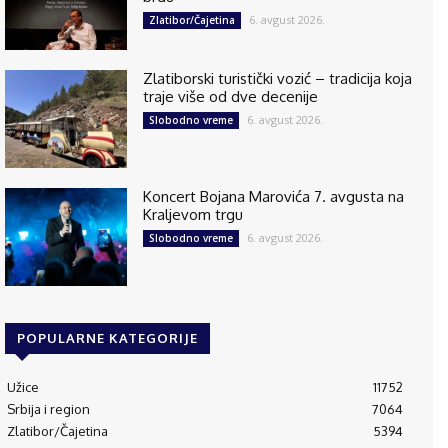
6. avgust 2026.
Zlatibor/Čajetina
Zlatiborski turistički vozić – tradicija koja
traje više od dve decenije
6. avgust 2026.
Slobodno vreme
Koncert Bojana Marovića 7. avgusta na
Kraljevom trgu
6. avgust 2026.
Slobodno vreme
POPULARNE KATEGORIJE
Užice
11752
Srbija i region
7064
Zlatibor/Čajetina
5394