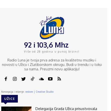
92 i 103,6 Mhz
Više od 28 godina u punoj brzini!
Radio Luna je tvoja prva adresa za kvalitetnu muziku i
novosti u Užicu i Zlatiborskom okrugu. Budi u trendu i u toku
sa nama. Preuzmi novu aplikaciju!
Koncepcija i rešenje:
restore | Creative Studio
UŽICE
Delegacija Grada Užica prisustvovala