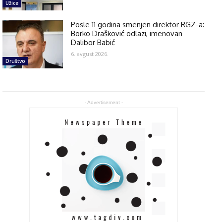
Užice
Posle 11 godina smenjen direktor RGZ-a:
Borko Drašković odlazi, imenovan
Dalibor Babić
6. avgust 2026.
Društvo
- Advertisement -