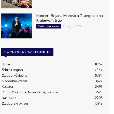
Koncert Bojana Marovića 7. avgusta na
Kraljevom trgu
6. avgust 2026.
Slobodno vreme
POPULARNE KATEGORIJE
Užice
11752
Srbija i region
7064
Zlatibor/Čajetina
5394
Slobodno vreme
3622
Kultura
2493
Priboj, Prijepolje, Nova Varoš, Sjenica
2923
Naslovna
12203
Zlatiborski okrug
10918