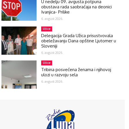
U nedelju 09. avgusta potpuna
obustava rada saobraćaja na deonici
Ivanjica- Prilike
6. avgust 2026.
Užice
Delegacija Grada Užica prisustvovala
obeležavanju Dana opštine Ljutomer u
Sloveniji
6. avgust 2026.
Užice
Tribina posvećena ženama i njihovoj
ulozi u razvoju sela
6. avgust 2026.