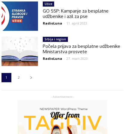
Užice
GO SSP: Kampanje za besplatne
udžbenike i azil za pse
RadioLuna
-
11. april 2023.
Srbija i region
Počela prijava za besplatne udžbenike
Ministarstva prosvete
RadioLuna
-
27. mart 2023.
1
2
- Advertisement -