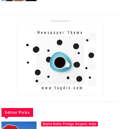
- Advertisement -
Editor Picks
Bajina Bašta, Požega, Kosjerić, Arilje