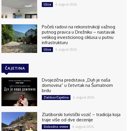
6. avgust 2026.
Užice
Počeli radovi na rekonstrukciji važnog
putnog pravca u Drežniku – nastavak
velikog investicionog ciklusa u putnu
infrastrukturu
6. avgust 2026.
Užice
ČAJETINA
Dvojezična predstava „Duh je naša
domovina” u četvrtak na Šumatnom
brdu
6. avgust 2026.
Zlatibor/Čajetina
Zlatiborski turistički vozić – tradicija koja
traje više od dve decenije
6. avgust 2026.
Slobodno vreme