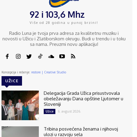
92 i 103,6 Mhz
Više od 28 godina u punoj brzini!
Radio Luna je tvoja prva adresa za kvalitetnu muziku i
novosti u Užicu i Zlatiborskom okrugu. Budi u trendu i u toku
sa nama. Preuzmi novu aplikaciju!
Koncepcija i rešenje:
restore | Creative Studio
UŽICE
Delegacija Grada Užica prisustvovala
obeležavanju Dana opštine Ljutomer u
Sloveniji
6. avgust 2026.
Užice
Tribina posvećena ženama i njihovoj
ulozi u razvoju sela