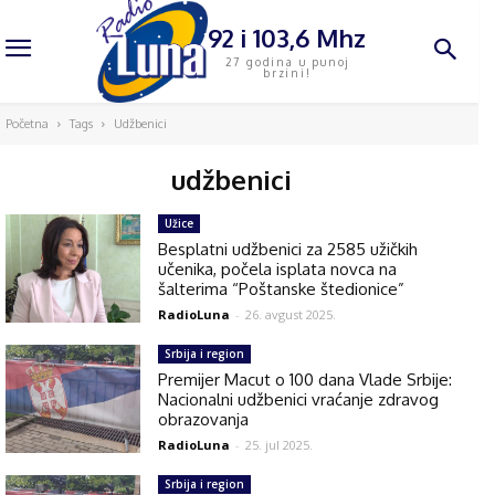
92 i 103,6 Mhz
27 godina u punoj
brzini!
Početna
Tags
Udžbenici
udžbenici
Užice
Besplatni udžbenici za 2585 užičkih
učenika, počela isplata novca na
šalterima “Poštanske štedionice”
RadioLuna
-
26. avgust 2025.
Srbija i region
Premijer Macut o 100 dana Vlade Srbije:
Nacionalni udžbenici vraćanje zdravog
obrazovanja
RadioLuna
-
25. jul 2025.
Srbija i region