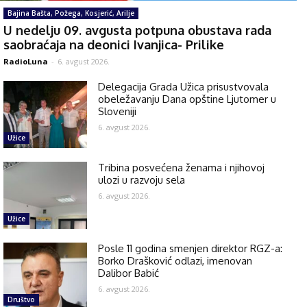
Bajina Bašta, Požega, Kosjerić, Arilje
U nedelju 09. avgusta potpuna obustava rada
saobraćaja na deonici Ivanjica- Prilike
RadioLuna
-
6. avgust 2026.
Delegacija Grada Užica prisustvovala
obeležavanju Dana opštine Ljutomer u
Sloveniji
6. avgust 2026.
Užice
Tribina posvećena ženama i njihovoj
ulozi u razvoju sela
6. avgust 2026.
Užice
Posle 11 godina smenjen direktor RGZ-a:
Borko Drašković odlazi, imenovan
Dalibor Babić
6. avgust 2026.
Društvo