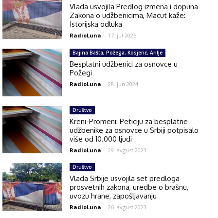
Vlada usvojila Predlog izmena i dopuna
Zakona o udžbenicima, Macut kaže:
Istorijska odluka
RadioLuna
-
17. jul 2025.
Bajina Bašta, Požega, Kosjerić, Arilje
Besplatni udžbenici za osnovce u
Požegi
RadioLuna
-
28. jun 2024.
Društvo
Kreni-Promeni: Peticiju za besplatne
udžbenike za osnovce u Srbiji potpisalo
više od 10.000 ljudi
RadioLuna
-
29. avgust 2023.
Društvo
Vlada Srbije usvojila set predloga
prosvetnih zakona, uredbe o brašnu,
uvozu hrane, zapošljavanju
RadioLuna
-
26. avgust 2023.