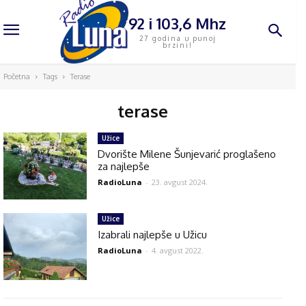
92 i 103,6 Mhz
27 godina u punoj
brzini!
Početna
Tags
Terase
terase
Užice
Dvorište Milene Šunjevarić proglašeno
za najlepše
RadioLuna
-
23. avgust 2024.
Užice
Izabrali najlepše u Užicu
RadioLuna
-
4. avgust 2022.