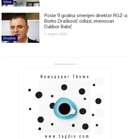
Užice
Posle 11 godina smenjen direktor RGZ-a:
Borko Drašković odlazi, imenovan
Dalibor Babić
6. avgust 2026.
Društvo
- Advertisement -