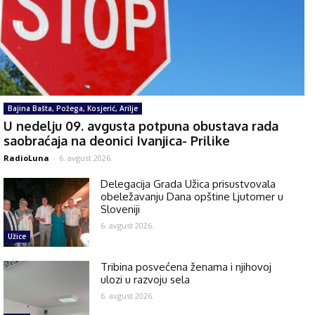
Bajina Bašta, Požega, Kosjerić, Arilje
U nedelju 09. avgusta potpuna obustava rada
saobraćaja na deonici Ivanjica- Prilike
RadioLuna
-
6. avgust 2026.
Delegacija Grada Užica prisustvovala
obeležavanju Dana opštine Ljutomer u
Sloveniji
6. avgust 2026.
Užice
Tribina posvećena ženama i njihovoj
ulozi u razvoju sela
6. avgust 2026.