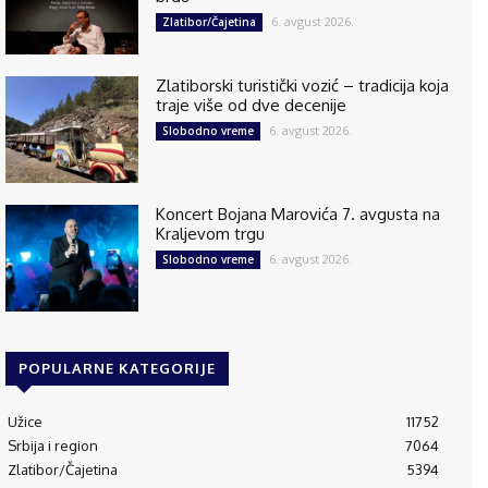
6. avgust 2026.
Zlatibor/Čajetina
Zlatiborski turistički vozić – tradicija koja
traje više od dve decenije
6. avgust 2026.
Slobodno vreme
Koncert Bojana Marovića 7. avgusta na
Kraljevom trgu
6. avgust 2026.
Slobodno vreme
POPULARNE KATEGORIJE
Užice
11752
Srbija i region
7064
Zlatibor/Čajetina
5394