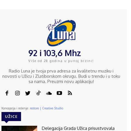
92 i 103,6 Mhz
Više od 28 godina u punoj brzini!
Radio Luna je tvoja prva adresa za kvalitetnu muziku i
novosti u Užicu i Zlatiborskom okrugu. Budi u trendu i u toku
sa nama. Preuzmi novu aplikaciju!
Koncepcija i rešenje:
restore | Creative Studio
UŽICE
Delegacija Grada Užica prisustvovala