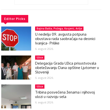
Editor Picks
Bajina Bašta, Požega, Kosjerić, Arilje
U nedelju 09. avgusta potpuna
obustava rada saobraćaja na deonici
Ivanjica- Prilike
6. avgust 2026.
Užice
Delegacija Grada Užica prisustvovala
obeležavanju Dana opštine Ljutomer u
Sloveniji
6. avgust 2026.
Užice
Tribina posvećena ženama i njihovoj
ulozi u razvoju sela
6. avgust 2026.