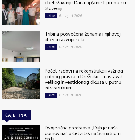
obeležavanju Dana opštine Ljutomer u
Sloveniji
6. avgust 2026.
Užice
Tribina posvećena ženama i njihovoj
ulozi u razvoju sela
6. avgust 2026.
Užice
Počeli radovi na rekonstrukciji važnog
putnog pravca u Drežniku – nastavak
velikog investicionog ciklusa u putnu
infrastrukturu
6. avgust 2026.
Užice
ČAJETINA
Dvojezična predstava „Duh je naša
domovina” u četvrtak na Šumatnom
brdu