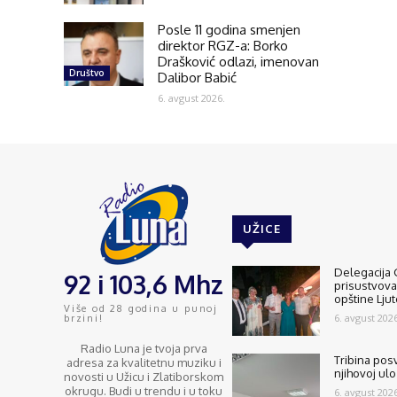
Posle 11 godina smenjen
direktor RGZ-a: Borko
Drašković odlazi, imenovan
Društvo
Dalibor Babić
6. avgust 2026.
UŽICE
Delegacija 
92 i 103,6 Mhz
prisustvov
opštine Lju
Više od 28 godina u punoj
6. avgust 2026
brzini!
Radio Luna je tvoja prva
Tribina pos
adresa za kvalitetnu muziku i
njihovoj ulo
novosti u Užicu i Zlatiborskom
okrugu. Budi u trendu i u toku
6. avgust 2026