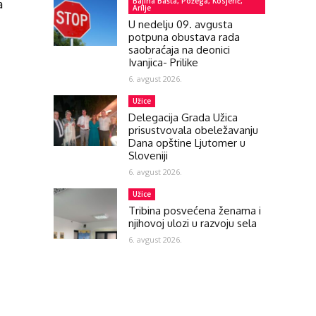
Bajina Bašta, Požega, Kosjerić,
a
Arilje
U nedelju 09. avgusta
potpuna obustava rada
saobraćaja na deonici
Ivanjica- Prilike
6. avgust 2026.
Užice
Delegacija Grada Užica
prisustvovala obeležavanju
Dana opštine Ljutomer u
Sloveniji
6. avgust 2026.
Užice
Tribina posvećena ženama i
njihovoj ulozi u razvoju sela
6. avgust 2026.