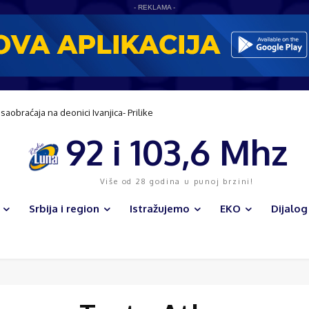
- REKLAMA -
obraćaja na deonici Ivanjica- Prilike
u razvoju sela
92 i 103,6 Mhz
Više od 28 godina u punoj brzini!
Srbija i region
Istražujemo
EKO
Dijalog