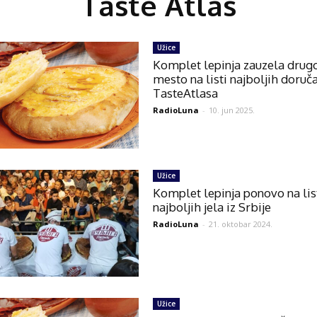
Taste Atlas
Užice
Komplet lepinja zauzela drug
mesto na listi najboljih doruč
TasteAtlasa
RadioLuna
-
10. jun 2025.
Užice
Komplet lepinja ponovo na lis
najboljih jela iz Srbije
RadioLuna
-
21. oktobar 2024.
Užice