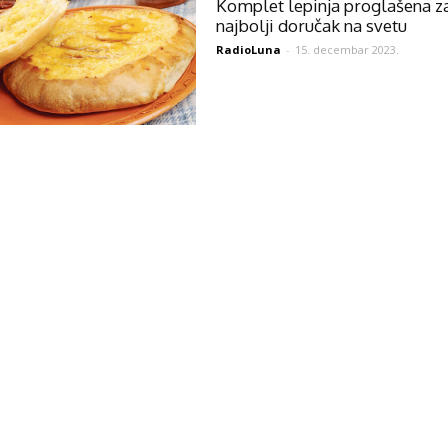
Komplet lepinja proglašena z
najbolji doručak na svetu
RadioLuna
-
15. decembar 2023.