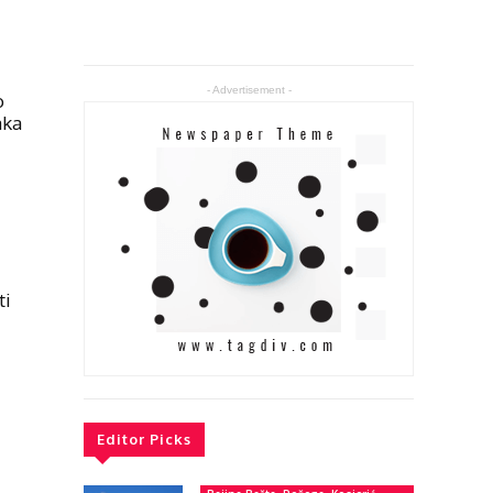
- Advertisement -
o
aka
ti
Editor Picks