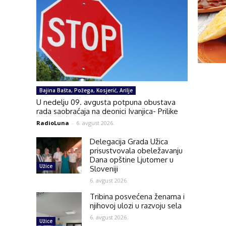
Bajina Bašta, Požega, Kosjerić, Arilje
U nedelju 09. avgusta potpuna obustava
rada saobraćaja na deonici Ivanjica- Prilike
RadioLuna
-
6. avgust 2026.
Delegacija Grada Užica
prisustvovala obeležavanju
Dana opštine Ljutomer u
Užice
Sloveniji
6. avgust 2026.
Tribina posvećena ženama i
njihovoj ulozi u razvoju sela
6. avgust 2026.
Užice