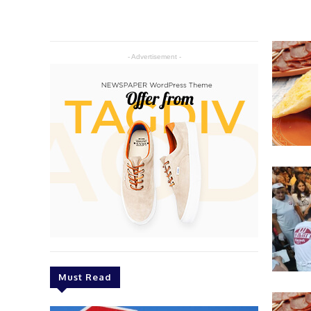
- Advertisement -
Must Read