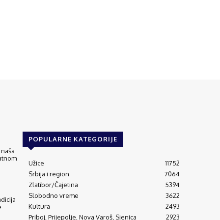
POPULARNE KATEGORIJE
 naša
matnom
Užice
11752
Srbija i region
7064
Zlatibor/Čajetina
5394
Slobodno vreme
3622
adicija
Kultura
2493
e
Priboj, Prijepolje, Nova Varoš, Sjenica
2923