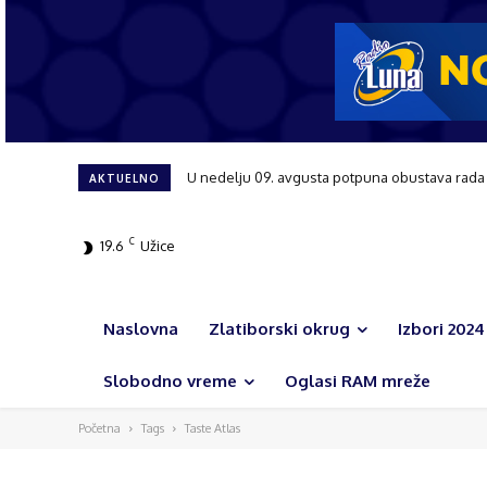
U nedelju 09. avgusta potpuna obustava rada sa
Tribina posvećena ženama i njihovoj ulozi 
AKTUELNO
C
19.6
Užice
Naslovna
Zlatiborski okrug
Izbori 2024
Slobodno vreme
Oglasi RAM mreže
Početna
Tags
Taste Atlas