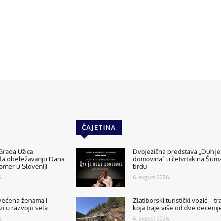
ČAJETINA
Grada Užica
Dvojezična predstava „Duh je
ala obeležavanju Dana
domovina” u četvrtak na Šu
tomer u Sloveniji
brdu
.
6. avgust 2026.
većena ženama i
Zlatiborski turistički vozić – tr
zi u razvoju sela
koja traje više od dve decenij
.
6. avgust 2026.