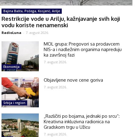
Bajina Bašta, Požega, Kosjerić, Arilje
Restrikcije vode u Arilju, kažnjavanje svih koji
vodu koriste nenamenski
RadioLuna
-
7. avgust 2026.
MOL grupa: Pregovori sa prodavcem
NIS-a i nadležnim organima napreduju
ka završnoj fazi
7. avgust 2026.
Ekonomija
Objavljene nove cene goriva
7. avgust 2026.
Srbija i region
„Različiti po bojama, jednaki po srcu“:
Kreativna inkluzivna radionica na
Gradskom trgu u Užicu
7. avgust 2026.