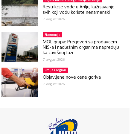
Restrikcije vode u Arilju, kažnjavanje
svih koji vodu koriste nenamenski
7. avgust 2026.
Ekonomija
MOL grupa: Pregovori sa prodavcem
NIS-a i nadležnim organima napreduju
ka završnoj fazi
7. avgust 2026.
Srbija i region
Objavljene nove cene goriva
7. avgust 2026.