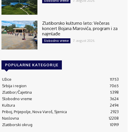
7. avgust 2026.
Slobodno vreme
Zlatiborsko kulturno leto: Večeras
koncert Bojana Marovića, program i za
najmlađe
7. avgust 2026.
Slobodno vreme
POPULARNE KATEGORIJE
Užice
11753
Srbija i region
7065
Zlatibor/Čajetina
5398
Slobodno vreme
3624
Kultura
2494
Priboj, Prijepolje, Nova Varoš, Sjenica
2923
Naslovna
12208
Zlatiborski okrug
10919