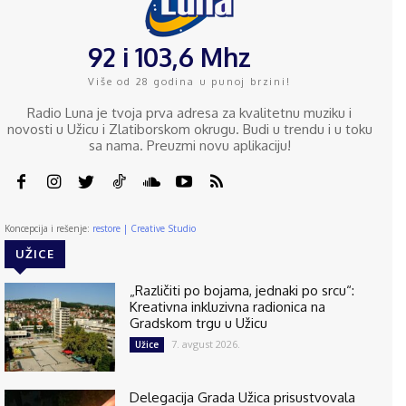
92 i 103,6 Mhz
Više od 28 godina u punoj brzini!
Radio Luna je tvoja prva adresa za kvalitetnu muziku i
novosti u Užicu i Zlatiborskom okrugu. Budi u trendu i u toku
sa nama. Preuzmi novu aplikaciju!
Koncepcija i rešenje:
restore | Creative Studio
UŽICE
„Različiti po bojama, jednaki po srcu“:
Kreativna inkluzivna radionica na
Gradskom trgu u Užicu
7. avgust 2026.
Užice
Delegacija Grada Užica prisustvovala