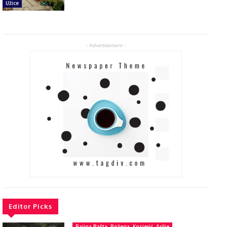
Užice
- Advertisement -
Editor Picks
Bajina Bašta, Požega, Kosjerić, Arilje