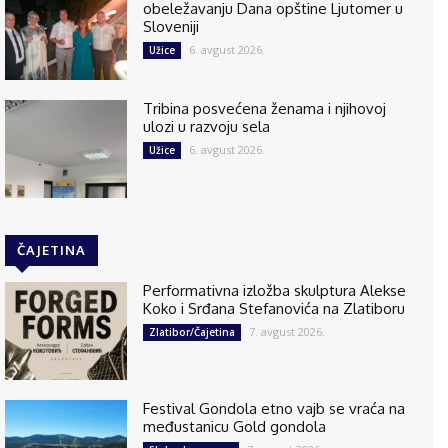
obeležavanju Dana opštine Ljutomer u
Sloveniji
6. avgust 2026.
Užice
Tribina posvećena ženama i njihovoj
ulozi u razvoju sela
6. avgust 2026.
Užice
ČAJETINA
Performativna izložba skulptura Alekse
Koko i Srđana Stefanovića na Zlatiboru
7. avgust 2026.
Zlatibor/Čajetina
Festival Gondola etno vajb se vraća na
međustanicu Gold gondola