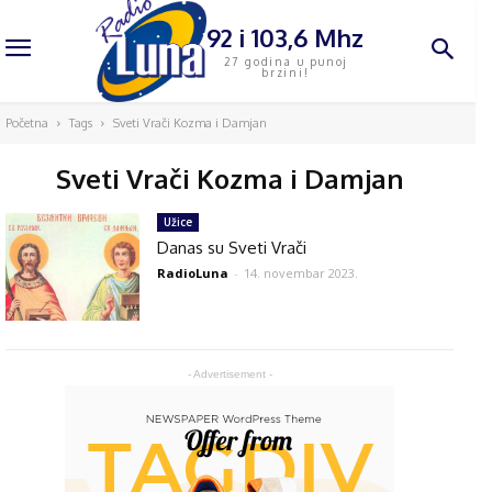
92 i 103,6 Mhz
27 godina u punoj
brzini!
Početna
Tags
Sveti Vrači Kozma i Damjan
Sveti Vrači Kozma i Damjan
Užice
Danas su Sveti Vrači
RadioLuna
-
14. novembar 2023.
- Advertisement -