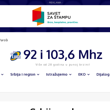
- REKLAMA -
Varoši
92 i 103,6 Mhz
Više od 28 godina u punoj brzini!
Srbija i region
Istražujemo
EKO
Dijalog