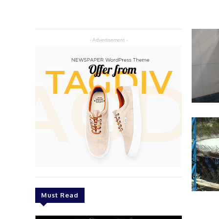
- Advertisement -
Must Read