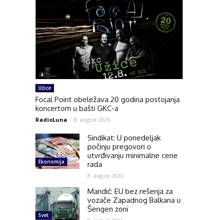
Užice
Focal Point obeležava 20 godina postojanja
koncertom u bašti GKC-a
RadioLuna
-
8. avgust 2026.
Sindikat: U ponedeljak
počinju pregovori o
utvrđivanju minimalne cene
Ekonomija
rada
8. avgust 2026.
Mandić: EU bez rešenja za
vozače Zapadnog Balkana u
Šengen zoni
Svet