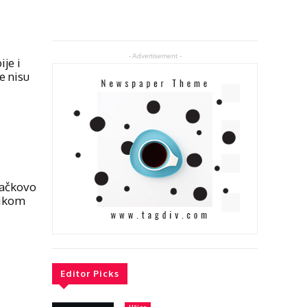
- Advertisement -
ije i
e nisu
račkovo
mikom
Editor Picks