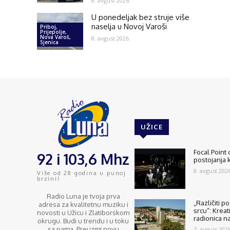
8. avgust 2026.
U ponedeljak bez struje više
naselja u Novoj Varoši
Priboj,
Prijepolje,
Nova Varoš,
8. avgust 2026.
Sjenica
UŽICE
Focal Point
92 i 103,6 Mhz
postojanja 
8. avgust 2026
Više od 28 godina u punoj
brzini!
Radio Luna je tvoja prva
„Različiti p
adresa za kvalitetnu muziku i
srcu“: Kreat
novosti u Užicu i Zlatiborskom
radionica n
okrugu. Budi u trendu i u toku
sa nama. Preuzmi novu
7. avgust 2026