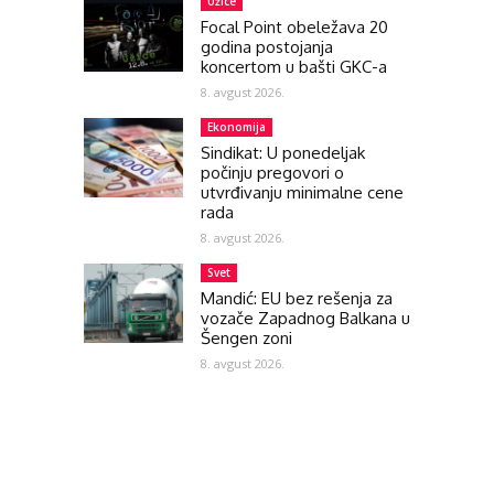
Užice
Focal Point obeležava 20
godina postojanja
koncertom u bašti GKC-a
8. avgust 2026.
Ekonomija
Sindikat: U ponedeljak
počinju pregovori o
utvrđivanju minimalne cene
rada
8. avgust 2026.
Svet
Mandić: EU bez rešenja za
vozače Zapadnog Balkana u
Šengen zoni
8. avgust 2026.