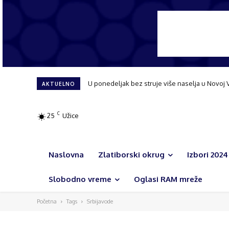
U ponedeljak bez struje više naselja u Novoj 
AKTUELNO
C
25
Užice
Naslovna
Zlatiborski okrug
Izbori 2024
Slobodno vreme
Oglasi RAM mreže
Početna
Tags
Srbijavode