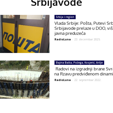
Srbijavode
Srbija i region
Vlada Srbije: Pošta, Putevi Srb
Srbijavode prelaze u DOO, viš
javna preduzeća
RadioLuna
-
23. decembar 2025.
Bajina Bašta, Požega, Kosjerić, Arilje
Radovi na izgradnji brane Sv
na Rzavu predviđenom dina
RadioLuna
-
22. septembar 2022.