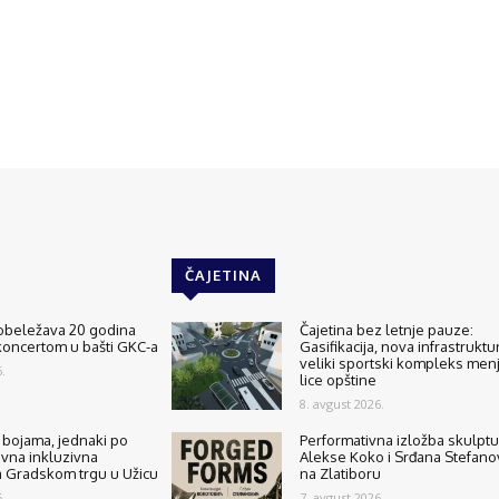
ČAJETINA
 obeležava 20 godina
Čajetina bez letnje pauze:
koncertom u bašti GKC-a
Gasifikacija, nova infrastruktur
veliki sportski kompleks men
.
lice opštine
8. avgust 2026.
o bojama, jednaki po
Performativna izložba skulptu
ivna inkluzivna
Alekse Koko i Srđana Stefano
a Gradskom trgu u Užicu
na Zlatiboru
.
7. avgust 2026.