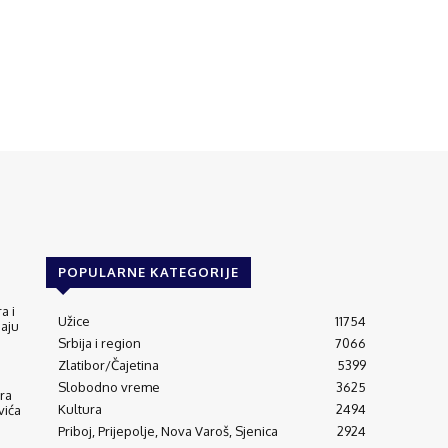
POPULARNE KATEGORIJE
a i
Užice
11754
jaju
Srbija i region
7066
Zlatibor/Čajetina
5399
Slobodno vreme
3625
ra
Kultura
2494
vića
Priboj, Prijepolje, Nova Varoš, Sjenica
2924