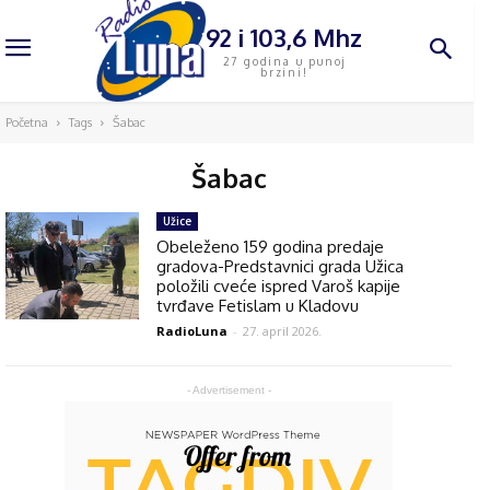
92 i 103,6 Mhz
27 godina u punoj
brzini!
Početna
Tags
Šabac
Šabac
Užice
Obeleženo 159 godina predaje
gradova-Predstavnici grada Užica
položili cveće ispred Varoš kapije
tvrđave Fetislam u Kladovu
RadioLuna
-
27. april 2026.
- Advertisement -