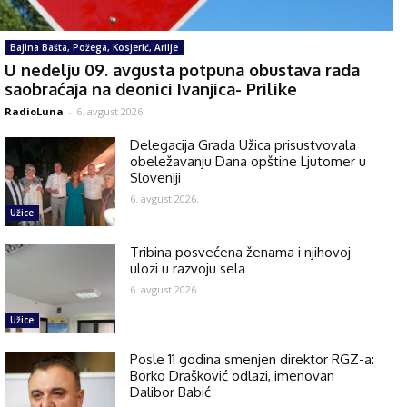
Bajina Bašta, Požega, Kosjerić, Arilje
U nedelju 09. avgusta potpuna obustava rada
saobraćaja na deonici Ivanjica- Prilike
RadioLuna
-
6. avgust 2026.
Delegacija Grada Užica prisustvovala
obeležavanju Dana opštine Ljutomer u
Sloveniji
6. avgust 2026.
Užice
Tribina posvećena ženama i njihovoj
ulozi u razvoju sela
6. avgust 2026.
Užice
Posle 11 godina smenjen direktor RGZ-a:
Borko Drašković odlazi, imenovan
Dalibor Babić