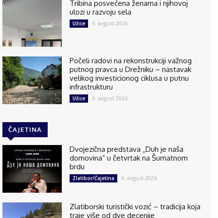
Tribina posvećena ženama i njihovoj
ulozi u razvoju sela
6. avgust 2026.
Užice
Počeli radovi na rekonstrukciji važnog
putnog pravca u Drežniku – nastavak
velikog investicionog ciklusa u putnu
infrastrukturu
6. avgust 2026.
Užice
ČAJETINA
Dvojezična predstava „Duh je naša
domovina” u četvrtak na Šumatnom
brdu
6. avgust 2026.
Zlatibor/Čajetina
Zlatiborski turistički vozić – tradicija koja
traje više od dve decenije