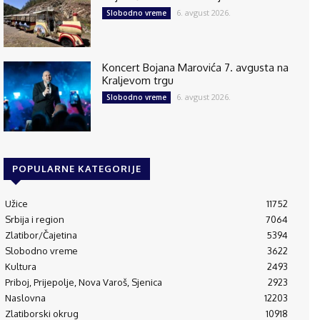
6. avgust 2026.
Slobodno vreme
Koncert Bojana Marovića 7. avgusta na
Kraljevom trgu
6. avgust 2026.
Slobodno vreme
POPULARNE KATEGORIJE
Užice
11752
Srbija i region
7064
Zlatibor/Čajetina
5394
Slobodno vreme
3622
Kultura
2493
Priboj, Prijepolje, Nova Varoš, Sjenica
2923
Naslovna
12203
Zlatiborski okrug
10918