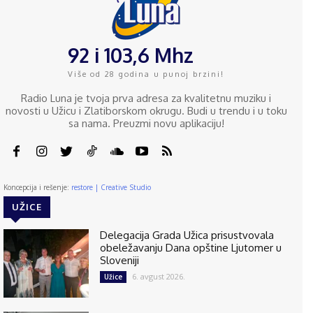
92 i 103,6 Mhz
Više od 28 godina u punoj brzini!
Radio Luna je tvoja prva adresa za kvalitetnu muziku i
novosti u Užicu i Zlatiborskom okrugu. Budi u trendu i u toku
sa nama. Preuzmi novu aplikaciju!
Koncepcija i rešenje:
restore | Creative Studio
UŽICE
Delegacija Grada Užica prisustvovala
obeležavanju Dana opštine Ljutomer u
Sloveniji
6. avgust 2026.
Užice