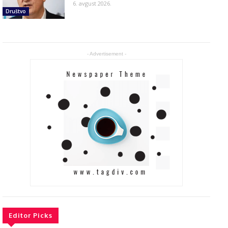
6. avgust 2026.
Društvo
- Advertisement -
Editor Picks