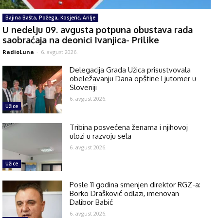
Bajina Bašta, Požega, Kosjerić, Arilje
U nedelju 09. avgusta potpuna obustava rada
saobraćaja na deonici Ivanjica- Prilike
RadioLuna
-
6. avgust 2026.
Delegacija Grada Užica prisustvovala
obeležavanju Dana opštine Ljutomer u
Sloveniji
6. avgust 2026.
Užice
Tribina posvećena ženama i njihovoj
ulozi u razvoju sela
6. avgust 2026.
Užice
Posle 11 godina smenjen direktor RGZ-a:
Borko Drašković odlazi, imenovan
Dalibor Babić
6. avgust 2026.