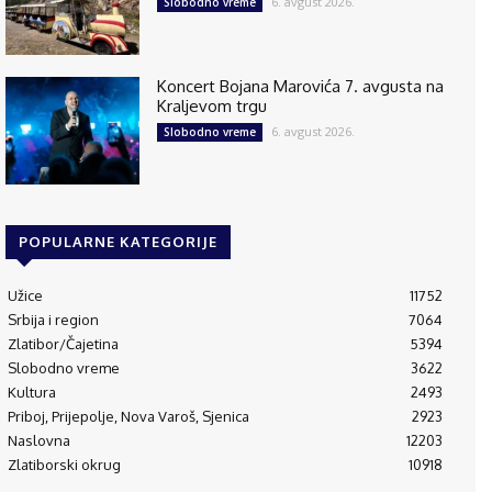
6. avgust 2026.
Slobodno vreme
Koncert Bojana Marovića 7. avgusta na
Kraljevom trgu
6. avgust 2026.
Slobodno vreme
POPULARNE KATEGORIJE
Užice
11752
Srbija i region
7064
Zlatibor/Čajetina
5394
Slobodno vreme
3622
Kultura
2493
Priboj, Prijepolje, Nova Varoš, Sjenica
2923
Naslovna
12203
Zlatiborski okrug
10918