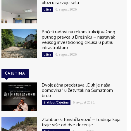
ulozi u razvoju sela
6. avgust 2026.
Užice
Počeli radovi na rekonstrukciji važnog
putnog pravca u Drežniku – nastavak
velikog investicionog ciklusa u putnu
infrastrukturu
6. avgust 2026.
Užice
ČAJETINA
Dvojezična predstava „Duh je naša
domovina” u četvrtak na Šumatnom
brdu
6. avgust 2026.
Zlatibor/Čajetina
Zlatiborski turistički vozić – tradicija koja
traje više od dve decenije