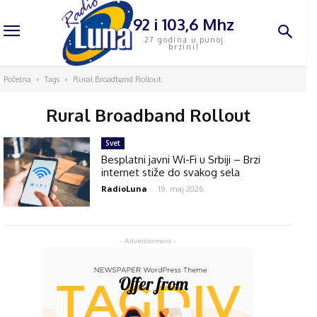
92 i 103,6 Mhz
27 godina u punoj
brzini!
Početna
Tags
Rural Broadband Rollout
Rural Broadband Rollout
Svet
Besplatni javni Wi-Fi u Srbiji – Brzi
internet stiže do svakog sela
RadioLuna
-
19. maj 2026.
- Advertisement -