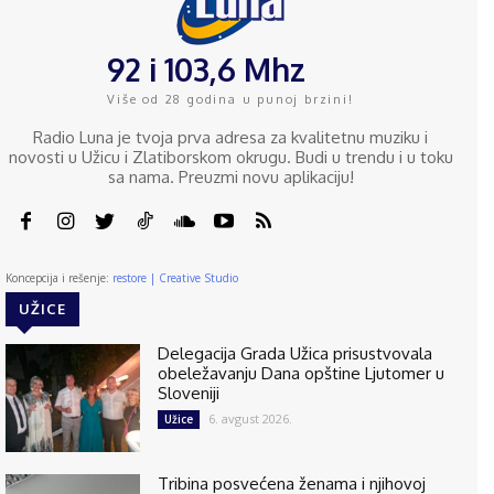
92 i 103,6 Mhz
Više od 28 godina u punoj brzini!
Radio Luna je tvoja prva adresa za kvalitetnu muziku i
novosti u Užicu i Zlatiborskom okrugu. Budi u trendu i u toku
sa nama. Preuzmi novu aplikaciju!
Koncepcija i rešenje:
restore | Creative Studio
UŽICE
Delegacija Grada Užica prisustvovala
obeležavanju Dana opštine Ljutomer u
Sloveniji
6. avgust 2026.
Užice
Tribina posvećena ženama i njihovoj