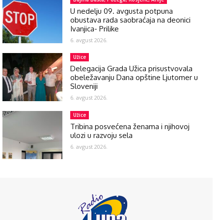
U nedelju 09. avgusta potpuna
obustava rada saobraćaja na deonici
Ivanjica- Prilike
6. avgust 2026.
Užice
Delegacija Grada Užica prisustvovala
obeležavanju Dana opštine Ljutomer u
Sloveniji
6. avgust 2026.
Užice
Tribina posvećena ženama i njihovoj
ulozi u razvoju sela
6. avgust 2026.