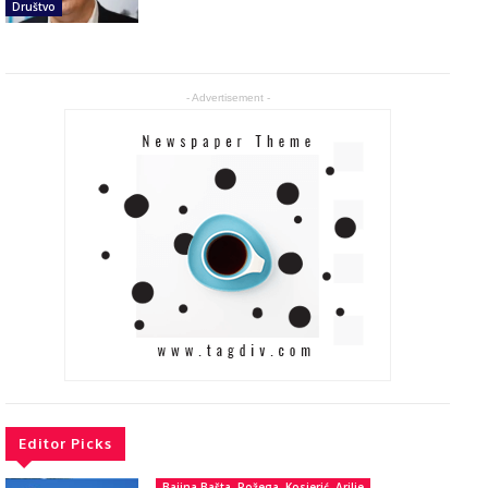
Društvo
- Advertisement -
Editor Picks
Bajina Bašta, Požega, Kosjerić, Arilje