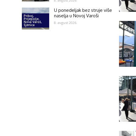
8. avgust 2026.
U ponedeljak bez struje više
naselja u Novoj Varoši
Priboj,
Prijepolje,
Nova Varoš,
8. avgust 2026.
Sjenica