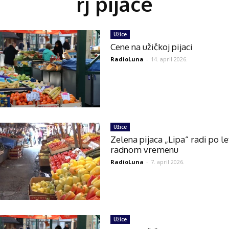
rj pijace
Užice
Cene na užičkoj pijaci
RadioLuna
-
14. april 2026.
Užice
Zelena pijaca „Lipa“ radi po l
radnom vremenu
RadioLuna
-
7. april 2026.
Užice