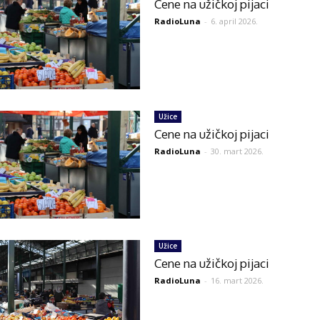
Cene na užičkoj pijaci
RadioLuna
-
6. april 2026.
Užice
Cene na užičkoj pijaci
RadioLuna
-
30. mart 2026.
Užice
Cene na užičkoj pijaci
RadioLuna
-
16. mart 2026.