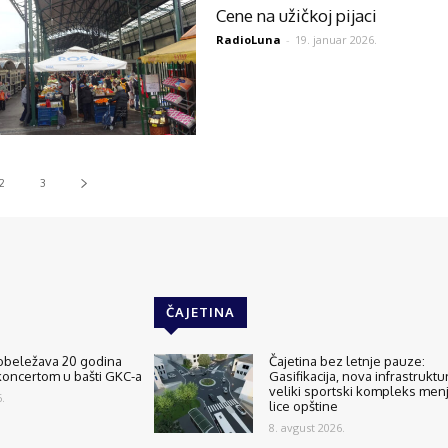
Cene na užičkoj pijaci
RadioLuna
-
19. januar 2026.
2
3
ČAJETINA
 obeležava 20 godina
Čajetina bez letnje pauze:
koncertom u bašti GKC-a
Gasifikacija, nova infrastruktur
veliki sportski kompleks men
.
lice opštine
8. avgust 2026.