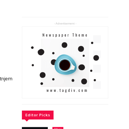
- Advertisement -
etnjem
Editor Picks