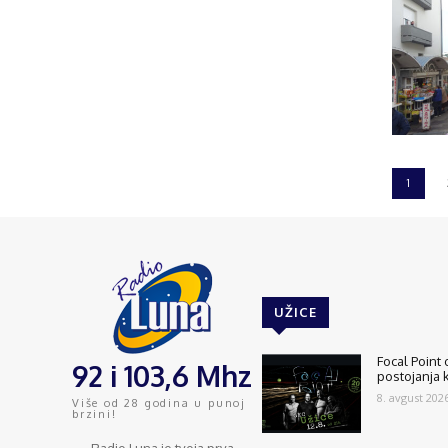
1
UŽICE
Focal Point
92 i 103,6 Mhz
postojanja 
8. avgust 2026
Više od 28 godina u punoj
brzini!
Radio Luna je tvoja prva