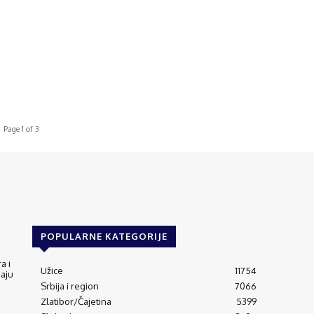
Page 1 of 3
POPULARNE KATEGORIJE
a i
Užice
11754
jaju
Srbija i region
7066
Zlatibor/Čajetina
5399