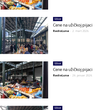
Užice
Cene na užičkoj pijaci
RadioLuna
-
2. mart 2026.
Užice
Cene na užičkoj pijaci
RadioLuna
-
26. januar 2026.
Užice