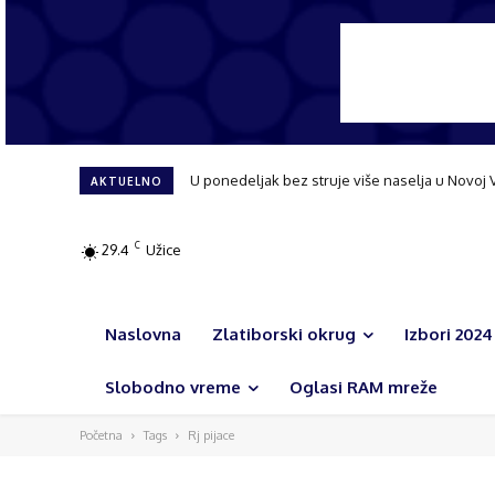
U ponedeljak bez struje više naselja u Novoj V
Čajetina bez letnje pauze: Gasifikacija, nova
AKTUELNO
C
29.4
Užice
Naslovna
Zlatiborski okrug
Izbori 2024
Slobodno vreme
Oglasi RAM mreže
Početna
Tags
Rj pijace