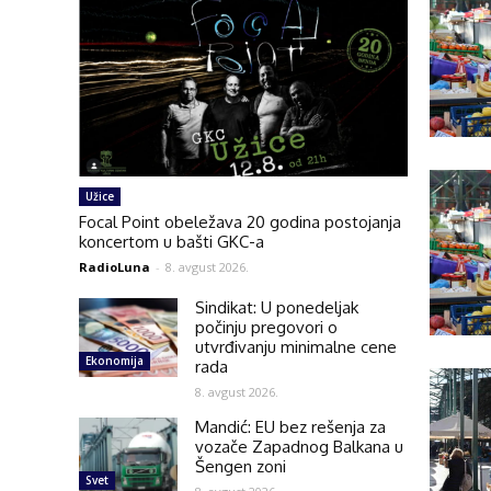
Užice
Focal Point obeležava 20 godina postojanja
koncertom u bašti GKC-a
RadioLuna
-
8. avgust 2026.
Sindikat: U ponedeljak
počinju pregovori o
utvrđivanju minimalne cene
Ekonomija
rada
8. avgust 2026.
Mandić: EU bez rešenja za
vozače Zapadnog Balkana u
Šengen zoni
Svet