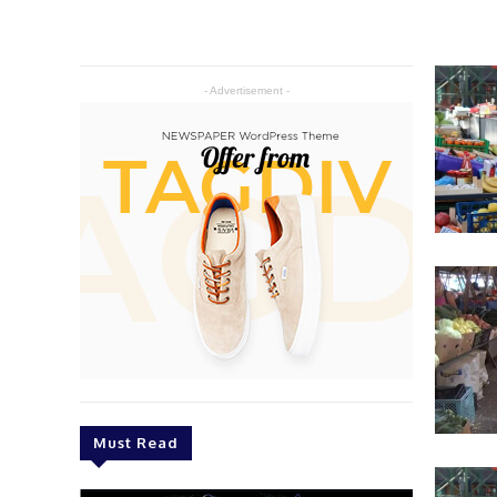
- Advertisement -
Must Read