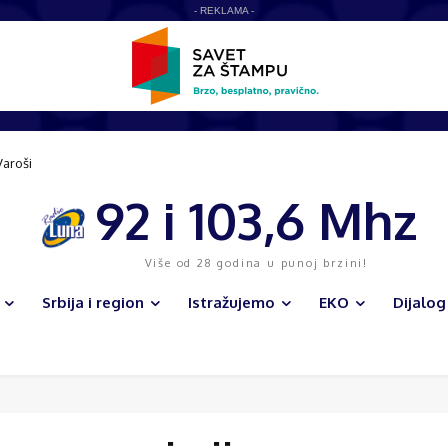
- REKLAMA -
aroši
 infrastruktura i veliki sportski kompleks menjaju lice opštine
92 i 103,6 Mhz
Više od 28 godina u punoj brzini!
Srbija i region
Istražujemo
EKO
Dijalog