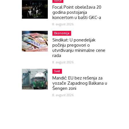
Užice
Focal Point obeležava 20
godina postojanja
koncertom u bašti GKC-a
8. avgust 2026.
Ekonomija
Sindikat: U ponedeljak
počinju pregovori o
utvrđivanju minimalne cene
rada
8. avgust 2026.
Svet
Mandić: EU bez rešenja za
vozače Zapadnog Balkana u
Šengen zoni
8. avgust 2026.