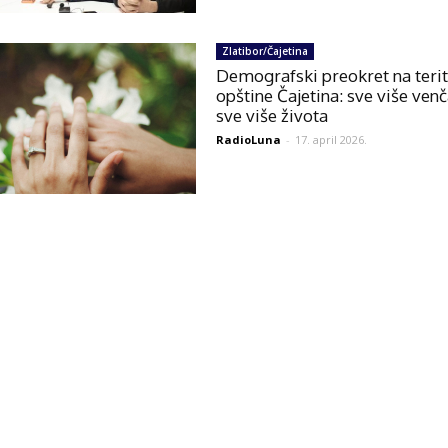
Zlatibor/Čajetina
Demografski preokret na terit
opštine Čajetina: sve više venč
sve više života
RadioLuna
-
17. april 2026.