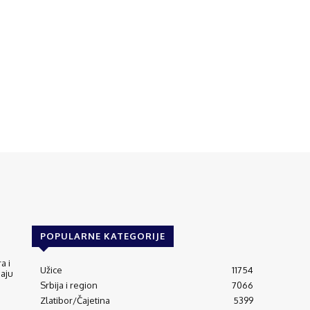
POPULARNE KATEGORIJE
a i
Užice
11754
jaju
Srbija i region
7066
Zlatibor/Čajetina
5399