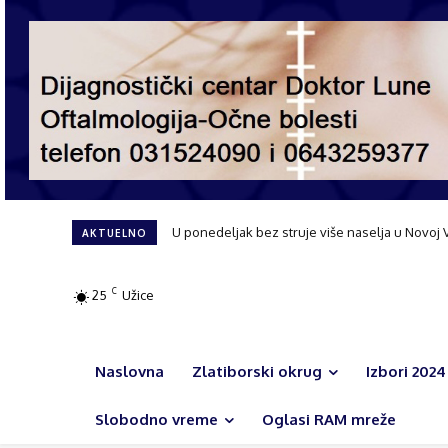
U ponedeljak bez struje više naselja u Novoj 
Čajetina bez letnje pauze: Gasifikacija, nov
AKTUELNO
C
25
Užice
Naslovna
Zlatiborski okrug
Izbori 2024
Slobodno vreme
Oglasi RAM mreže