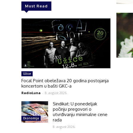
Must Read
Užice
Focal Point obeležava 20 godina postojanja
koncertom u bašti GKC-a
RadioLuna
-
8. avgust 2026.
Sindikat: U ponedeljak
počinju pregovori o
utvrđivanju minimalne cene
Ekonomija
rada
8. avgust 2026.