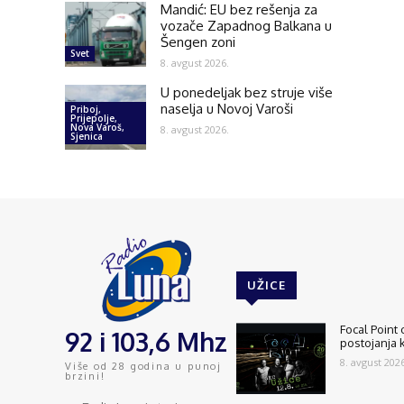
Mandić: EU bez rešenja za
vozače Zapadnog Balkana u
Šengen zoni
Svet
8. avgust 2026.
U ponedeljak bez struje više
naselja u Novoj Varoši
Priboj,
Prijepolje,
Nova Varoš,
8. avgust 2026.
Sjenica
UŽICE
Focal Point
92 i 103,6 Mhz
postojanja 
8. avgust 2026
Više od 28 godina u punoj
brzini!