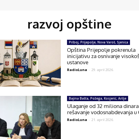
razvoj opštine
Priboj, Prijepolje, Nova Varoš, Sjenica
Opština Prijepolje pokrenula
inicijativu za osnivanje visok
ustanove
RadioLuna
-
29. april 2026.
Bajina Bašta, Požega, Kosjerić, Arilje
Ulaganje od 32 miliona dinara
rešavanje vodosnabdevanja u 
RadioLuna
-
21. april 2026.