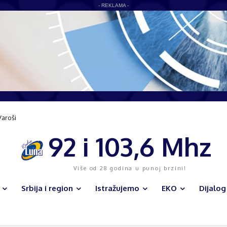
- REKLAMA -
Varoši
a infrastruktura i veliki sportski kompleks menjaju lice opštine
92 i 103,6 Mhz
Više od 28 godina u punoj brzini!
Srbija i region
Istražujemo
EKO
Dijalog