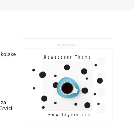
- Advertisement -
oškolske
 za
Crvici