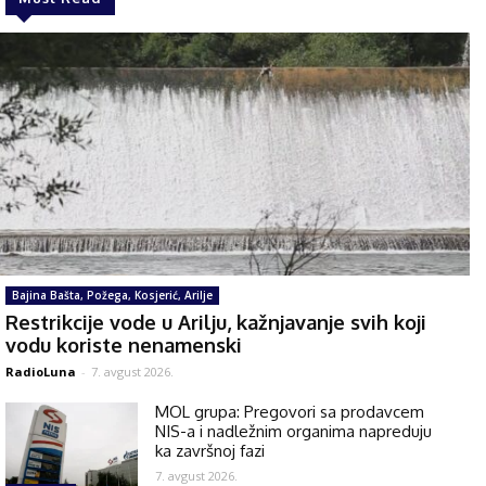
Bajina Bašta, Požega, Kosjerić, Arilje
Restrikcije vode u Arilju, kažnjavanje svih koji
vodu koriste nenamenski
RadioLuna
-
7. avgust 2026.
MOL grupa: Pregovori sa prodavcem
NIS-a i nadležnim organima napreduju
ka završnoj fazi
7. avgust 2026.