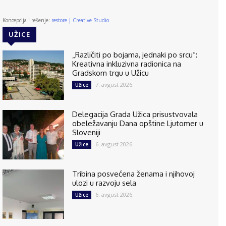
Koncepcija i rešenje:
restore | Creative Studio
UŽICE
„Različiti po bojama, jednaki po srcu“:
Kreativna inkluzivna radionica na
Gradskom trgu u Užicu
7. avgust 2026.
Užice
Delegacija Grada Užica prisustvovala
obeležavanju Dana opštine Ljutomer u
Sloveniji
6. avgust 2026.
Užice
Tribina posvećena ženama i njihovoj
ulozi u razvoju sela
6. avgust 2026.
Užice