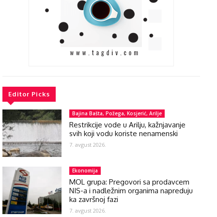
Editor Picks
Bajina Bašta, Požega, Kosjerić, Arilje
Restrikcije vode u Arilju, kažnjavanje
svih koji vodu koriste nenamenski
7. avgust 2026.
Ekonomija
MOL grupa: Pregovori sa prodavcem
NIS-a i nadležnim organima napreduju
ka završnoj fazi
7. avgust 2026.