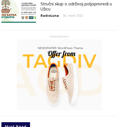
Stručni skup o održivoj poljoprivredi u
Užicu
RadioLuna
-
30. mart 2023.
- Advertisement -
Must Read