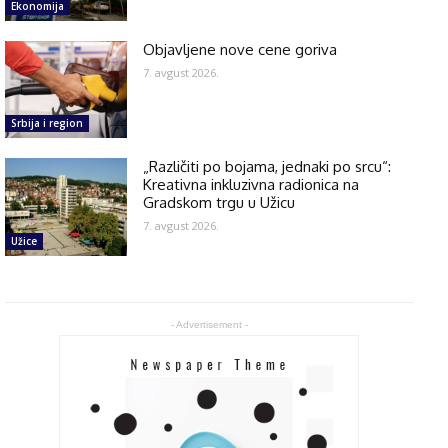
Ekonomija
Objavljene nove cene goriva
7. avgust 2026.
Srbija i region
„Različiti po bojama, jednaki po srcu“:
Kreativna inkluzivna radionica na
Gradskom trgu u Užicu
7. avgust 2026.
Užice
- Advertisement -