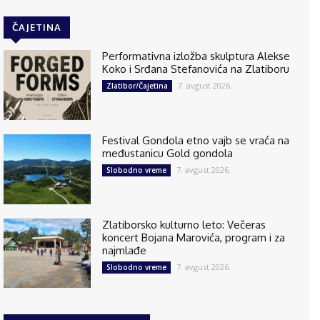
ČAJETINA
Performativna izložba skulptura Alekse
Koko i Srđana Stefanovića na Zlatiboru
7. avgust 2026.
Zlatibor/Čajetina
Festival Gondola etno vajb se vraća na
međustanicu Gold gondola
7. avgust 2026.
Slobodno vreme
Zlatiborsko kulturno leto: Večeras
koncert Bojana Marovića, program i za
najmlađe
7. avgust 2026.
Slobodno vreme