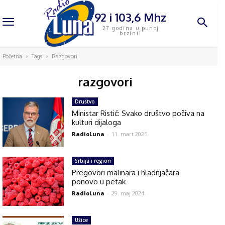
92 i 103,6 Mhz
27 godina u punoj
brzini!
Početna
Tags
Razgovori
razgovori
Društvo
Ministar Ristić: Svako društvo počiva na
kulturi dijaloga
RadioLuna
-
11. mart 2025.
Srbija i region
Pregovori malinara i hladnjačara
ponovo u petak
RadioLuna
-
29. maj 2024.
Užice