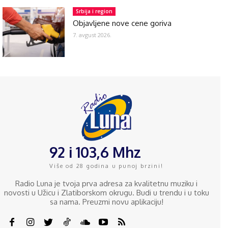
Srbija i region
Objavljene nove cene goriva
7. avgust 2026.
92 i 103,6 Mhz
Više od 28 godina u punoj brzini!
Radio Luna je tvoja prva adresa za kvalitetnu muziku i
novosti u Užicu i Zlatiborskom okrugu. Budi u trendu i u toku
sa nama. Preuzmi novu aplikaciju!