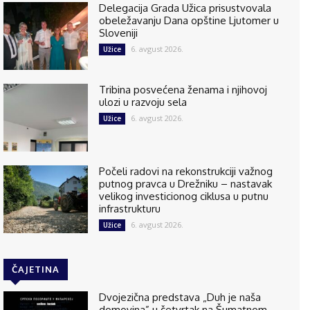
Delegacija Grada Užica prisustvovala
obeležavanju Dana opštine Ljutomer u
Sloveniji
6. avgust 2026.
Užice
Tribina posvećena ženama i njihovoj
ulozi u razvoju sela
6. avgust 2026.
Užice
Počeli radovi na rekonstrukciji važnog
putnog pravca u Drežniku – nastavak
velikog investicionog ciklusa u putnu
infrastrukturu
6. avgust 2026.
Užice
ČAJETINA
Dvojezična predstava „Duh je naša
domovina” u četvrtak na Šumatnom