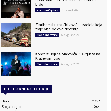
brdu
6. avgust 2026.
Zlatibor/Čajetina
Zlatiborski turistički vozić – tradicija koja
traje više od dve decenije
6. avgust 2026.
Slobodno vreme
Koncert Bojana Marovića 7. avgusta na
Kraljevom trgu
6. avgust 2026.
Slobodno vreme
POPULARNE KATEGORIJE
Užice
11752
Srbija i region
7064