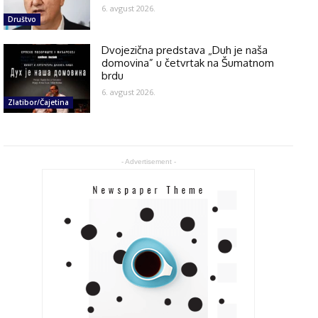
6. avgust 2026.
Društvo
Dvojezična predstava „Duh je naša
domovina” u četvrtak na Šumatnom
brdu
6. avgust 2026.
Zlatibor/Čajetina
- Advertisement -