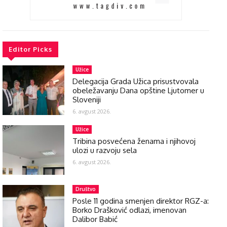
Editor Picks
Užice
Delegacija Grada Užica prisustvovala
obeležavanju Dana opštine Ljutomer u
Sloveniji
6. avgust 2026.
Užice
Tribina posvećena ženama i njihovoj
ulozi u razvoju sela
6. avgust 2026.
Društvo
Posle 11 godina smenjen direktor RGZ-a:
Borko Drašković odlazi, imenovan
Dalibor Babić