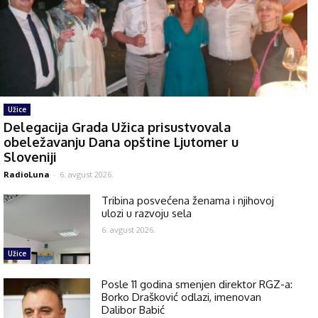
Užice
Delegacija Grada Užica prisustvovala
obeležavanju Dana opštine Ljutomer u
Sloveniji
RadioLuna
-
6. avgust 2026.
Tribina posvećena ženama i njihovoj
ulozi u razvoju sela
6. avgust 2026.
Užice
Posle 11 godina smenjen direktor RGZ-a:
Borko Drašković odlazi, imenovan
Dalibor Babić