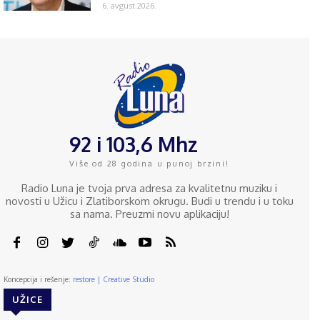
6. avgust 2026.
92 i 103,6 Mhz
Više od 28 godina u punoj brzini!
Radio Luna je tvoja prva adresa za kvalitetnu muziku i
novosti u Užicu i Zlatiborskom okrugu. Budi u trendu i u toku
sa nama. Preuzmi novu aplikaciju!
Koncepcija i rešenje:
restore | Creative Studio
UŽICE