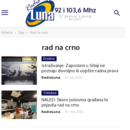
92 i 103,6 Mhz
27 godina u punoj
brzini!
Početna
Tags
Rad na crno
rad na crno
Društvo
Istraživanje: Zaposleni u Srbiji ne
poznaju dovoljno ili uopšte radna prava
RadioLuna
-
25. jun 2022.
Trendovi
NALED: Skoro polovina građana bi
prijavila rad na crno
RadioLuna
-
10. maj 2022.