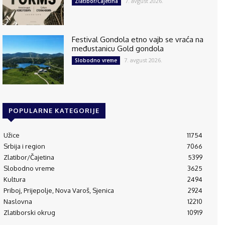
7. avgust 2026.
Zlatibor/Čajetina
Festival Gondola etno vajb se vraća na
međustanicu Gold gondola
7. avgust 2026.
Slobodno vreme
POPULARNE KATEGORIJE
Užice
11754
Srbija i region
7066
Zlatibor/Čajetina
5399
Slobodno vreme
3625
Kultura
2494
Priboj, Prijepolje, Nova Varoš, Sjenica
2924
Naslovna
12210
Zlatiborski okrug
10919