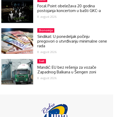
Focal Point obeležava 20 godina
postojanja koncertom u bašti GKC-a
8. avgust 2026.
Ekonomija
Sindikat: U ponedeljak počinju
pregovori o utvrđivanju minimalne cene
rada
8. avgust 2026.
Svet
Mandić: EU bez rešenja za vozače
Zapadnog Balkana u Šengen zoni
8. avgust 2026.