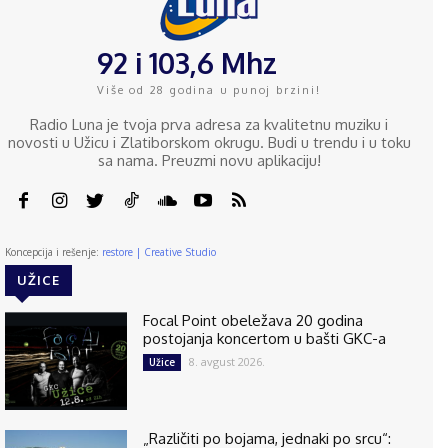
92 i 103,6 Mhz
Više od 28 godina u punoj brzini!
Radio Luna je tvoja prva adresa za kvalitetnu muziku i
novosti u Užicu i Zlatiborskom okrugu. Budi u trendu i u toku
sa nama. Preuzmi novu aplikaciju!
Koncepcija i rešenje:
restore | Creative Studio
UŽICE
Focal Point obeležava 20 godina
postojanja koncertom u bašti GKC-a
8. avgust 2026.
Užice
„Različiti po bojama, jednaki po srcu“: