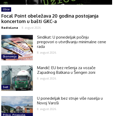
Užice
Focal Point obeležava 20 godina postojanja
koncertom u bašti GKC-a
RadioLuna
-
8. avgust 2026.
Sindikat: U ponedeljak počinju
pregovori o utvrđivanju minimalne cene
rada
8. avgust 2026.
Ekonomija
Mandić: EU bez rešenja za vozače
Zapadnog Balkana u Šengen zoni
8. avgust 2026.
Svet
U ponedeljak bez struje više naselja u
Novoj Varoši
8. avgust 2026.
Priboj, Prijepolje,