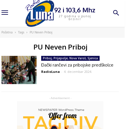
92 i 103,6 Mhz
27 godina u punoj
brzini!
Početna
Tags
PU Neven Priboj
PU Neven Priboj
Priboj, Prijepolje, Nova Varoš, Sjenica
Đački rančevi za pribojske predškolce
RadioLuna
-
4. decembar 2024.
- Advertisement -