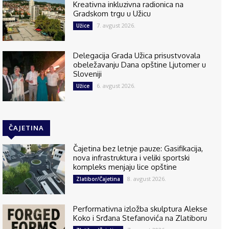
Kreativna inkluzivna radionica na
Gradskom trgu u Užicu
7. avgust 2026.
Užice
Delegacija Grada Užica prisustvovala
obeležavanju Dana opštine Ljutomer u
Sloveniji
6. avgust 2026.
Užice
ČAJETINA
Čajetina bez letnje pauze: Gasifikacija,
nova infrastruktura i veliki sportski
kompleks menjaju lice opštine
8. avgust 2026.
Zlatibor/Čajetina
Performativna izložba skulptura Alekse
Koko i Srđana Stefanovića na Zlatiboru