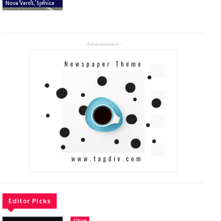
Nova Varoš, Sjenica
- Advertisement -
Editor Picks
Užice