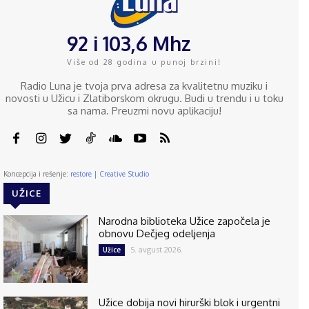
92 i 103,6 Mhz
Više od 28 godina u punoj brzini!
Radio Luna je tvoja prva adresa za kvalitetnu muziku i
novosti u Užicu i Zlatiborskom okrugu. Budi u trendu i u toku
sa nama. Preuzmi novu aplikaciju!
Koncepcija i rešenje:
restore | Creative Studio
UŽICE
Narodna biblioteka Užice započela je
obnovu Dečjeg odeljenja
5. avgust 2026.
Užice
Užice dobija novi hirurški blok i urgentni