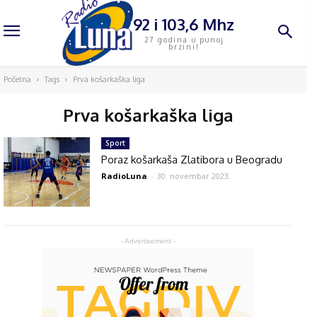
92 i 103,6 Mhz
27 godina u punoj
brzini!
Početna
Tags
Prva košarkaška liga
Prva košarkaška liga
Sport
Poraz košarkaša Zlatibora u Beogradu
RadioLuna
-
30. novembar 2023.
- Advertisement -