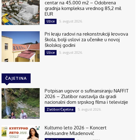
centar na 45.000 m2 – Odobrena
gradnja kompleksa vrednog 85,2 mil
EUR
5. avgust 2026.
Užice
Pri kraju radovi na rekonstrukciji krovova
škola, bolji uslovi za učenike u novoj
školskoj godini
5. avgust 2026.
Užice
ČAJETINA
Potpisan ugovor o sufinansiranju NAFFIT
2026 – Zlatibor nastavlja da gradi
nacionalni dom srpskog filma i televizije
5. avgust 2026.
Zlatibor/Čajetina
Kulturno leto 2026 – Koncert
Aleksandre Mladenović