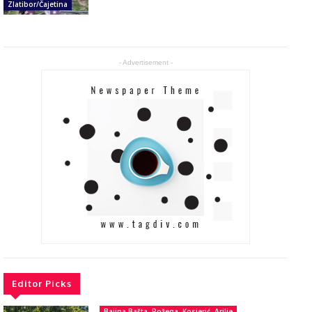
Zlatibor/Čajetina
- Advertisement -
Editor Picks
Bajina Bašta, Požega, Kosjerić, Arilje