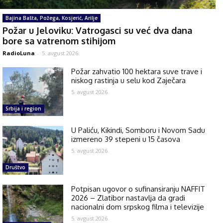
Bajina Bašta, Požega, Kosjerić, Arilje
Požar u Jeloviku: Vatrogasci su već dva dana
bore sa vatrenom stihijom
RadioLuna
-
5. avgust 2026.
Požar zahvatio 100 hektara suve trave i
niskog rastinja u selu kod Zaječara
5. avgust 2026.
Srbija i region
U Paliću, Kikindi, Somboru i Novom Sadu
izmereno 39 stepeni u 15 časova
5. avgust 2026.
Društvo
Potpisan ugovor o sufinansiranju NAFFIT
2026 – Zlatibor nastavlja da gradi
nacionalni dom srpskog filma i televizije
5. avgust 2026.