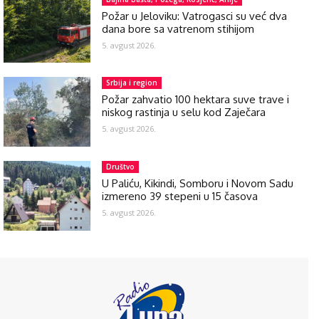
Požar u Jeloviku: Vatrogasci su već dva
dana bore sa vatrenom stihijom
5. avgust 2026.
Srbija i region
Požar zahvatio 100 hektara suve trave i
niskog rastinja u selu kod Zaječara
5. avgust 2026.
Društvo
U Paliću, Kikindi, Somboru i Novom Sadu
izmereno 39 stepeni u 15 časova
5. avgust 2026.