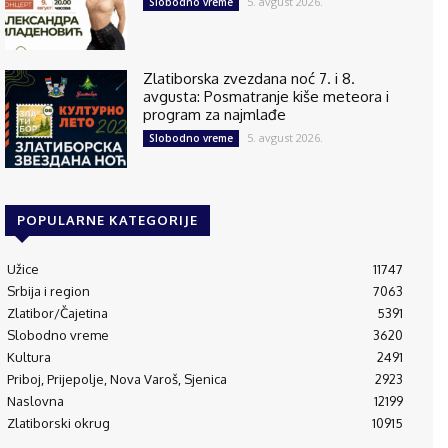
5. avgust 2026.
Slobodno vreme
Zlatiborska zvezdana noć 7. i 8.
avgusta: Posmatranje kiše meteora i
program za najmlađe
5. avgust 2026.
Slobodno vreme
POPULARNE KATEGORIJE
Užice
11747
Srbija i region
7063
Zlatibor/Čajetina
5391
Slobodno vreme
3620
Kultura
2491
Priboj, Prijepolje, Nova Varoš, Sjenica
2923
Naslovna
12199
Zlatiborski okrug
10915