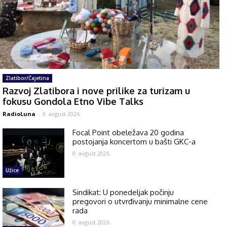
Zlatibor/Čajetina
Razvoj Zlatibora i nove prilike za turizam u
fokusu Gondola Etno Vibe Talks
RadioLuna
-
9. avgust 2026.
Focal Point obeležava 20 godina
postojanja koncertom u bašti GKC-a
8. avgust 2026.
Užice
Sindikat: U ponedeljak počinju
pregovori o utvrđivanju minimalne cene
rada
8. avgust 2026.