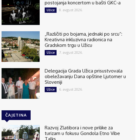
postojanja koncertom u bašti GKC-a
8. avgust 2026.
Užice
„Različiti po bojama, jednaki po srcu“:
Kreativna inkluzivna radionica na
Gradskom trgu u Užicu
7. avgust 2026.
Užice
Delegacija Grada Užica prisustvovala
obeležavanju Dana opštine Ljutomer u
Sloveniji
6. avgust 2026.
Užice
ČAJETINA
Razvoj Zlatibora i nove prilike za
turizam u fokusu Gondola Etno Vibe
Talks