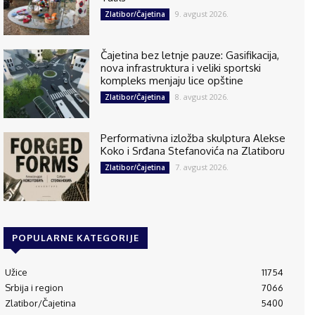
9. avgust 2026.
Zlatibor/Čajetina
Čajetina bez letnje pauze: Gasifikacija,
nova infrastruktura i veliki sportski
kompleks menjaju lice opštine
8. avgust 2026.
Zlatibor/Čajetina
Performativna izložba skulptura Alekse
Koko i Srđana Stefanovića na Zlatiboru
7. avgust 2026.
Zlatibor/Čajetina
POPULARNE KATEGORIJE
Užice
11754
Srbija i region
7066
Zlatibor/Čajetina
5400