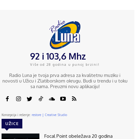
92 i 103,6 Mhz
Više od 28 godina u punoj brzini!
Radio Luna je tvoja prva adresa za kvalitetnu muziku i
novosti u Užicu i Zlatiborskom okrugu. Budi u trendu i u toku
sa nama. Preuzmi novu aplikaciju!
Koncepcija i rešenje:
restore | Creative Studio
UŽICE
Focal Point obeležava 20 godina