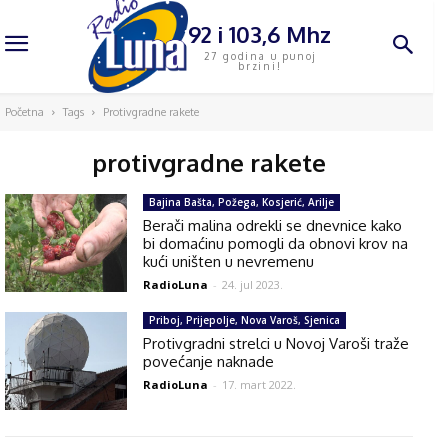
92 i 103,6 Mhz
27 godina u punoj
brzini!
Početna
Tags
Protivgradne rakete
protivgradne rakete
Bajina Bašta, Požega, Kosjerić, Arilje
Berači malina odrekli se dnevnice kako
bi domaćinu pomogli da obnovi krov na
kući uništen u nevremenu
RadioLuna
-
24. jul 2023.
Priboj, Prijepolje, Nova Varoš, Sjenica
Protivgradni strelci u Novoj Varoši traže
povećanje naknade
RadioLuna
-
17. mart 2022.