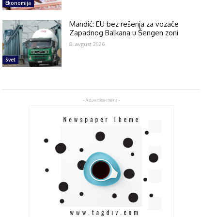
Ekonomija
Mandić: EU bez rešenja za vozače
Zapadnog Balkana u Šengen zoni
8. avgust 2026.
Svet
- Advertisement -