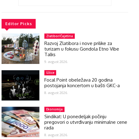
Editor Picks
Zlatibor/Čajetina
Razvoj Zlatibora i nove prilike za
turizam u fokusu Gondola Etno Vibe
Talks
9. avgust 2026.
Užice
Focal Point obeležava 20 godina
postojanja koncertom u bašti GKC-a
8. avgust 2026.
Ekonomija
Sindikat: U ponedeljak počinju
pregovori o utvrđivanju minimalne cene
rada
8. avgust 2026.