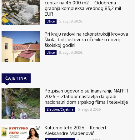
centar na 45.000 m2 – Odobrena
gradnja kompleksa vrednog 85,2 mil
EUR
5. avgust 2026.
Užice
Pri kraju radovi na rekonstrukciji krovova
škola, bolji uslovi za učenike u novoj
školskoj godini
5. avgust 2026.
Užice
ČAJETINA
Potpisan ugovor o sufinansiranju NAFFIT
2026 – Zlatibor nastavlja da gradi
nacionalni dom srpskog filma i televizije
5. avgust 2026.
Zlatibor/Čajetina
Kulturno leto 2026 – Koncert
Aleksandre Mladenović