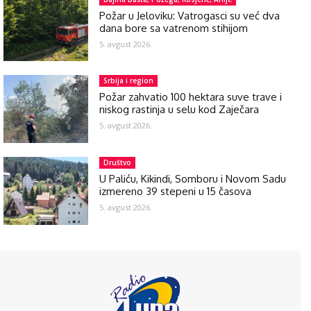
Požar u Jeloviku: Vatrogasci su već dva
dana bore sa vatrenom stihijom
5. avgust 2026.
Srbija i region
Požar zahvatio 100 hektara suve trave i
niskog rastinja u selu kod Zaječara
5. avgust 2026.
Društvo
U Paliću, Kikindi, Somboru i Novom Sadu
izmereno 39 stepeni u 15 časova
5. avgust 2026.