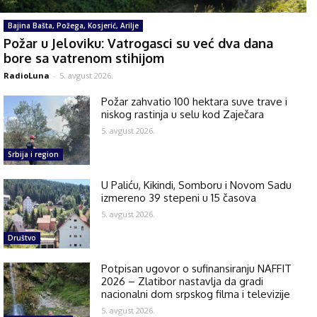
Bajina Bašta, Požega, Kosjerić, Arilje
Požar u Jeloviku: Vatrogasci su već dva dana
bore sa vatrenom stihijom
RadioLuna
-
5. avgust 2026.
Požar zahvatio 100 hektara suve trave i
niskog rastinja u selu kod Zaječara
5. avgust 2026.
Srbija i region
U Paliću, Kikindi, Somboru i Novom Sadu
izmereno 39 stepeni u 15 časova
5. avgust 2026.
Društvo
Potpisan ugovor o sufinansiranju NAFFIT
2026 – Zlatibor nastavlja da gradi
nacionalni dom srpskog filma i televizije
5. avgust 2026.