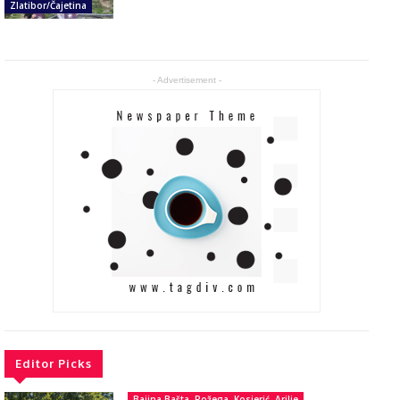
Zlatibor/Čajetina
- Advertisement -
Editor Picks
Bajina Bašta, Požega, Kosjerić, Arilje