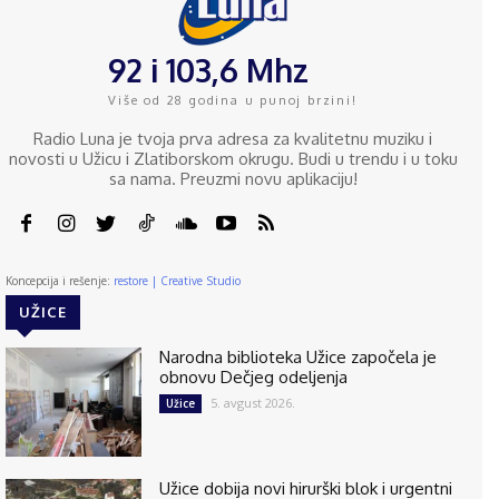
92 i 103,6 Mhz
Više od 28 godina u punoj brzini!
Radio Luna je tvoja prva adresa za kvalitetnu muziku i
novosti u Užicu i Zlatiborskom okrugu. Budi u trendu i u toku
sa nama. Preuzmi novu aplikaciju!
Koncepcija i rešenje:
restore | Creative Studio
UŽICE
Narodna biblioteka Užice započela je
obnovu Dečjeg odeljenja
5. avgust 2026.
Užice
Užice dobija novi hirurški blok i urgentni