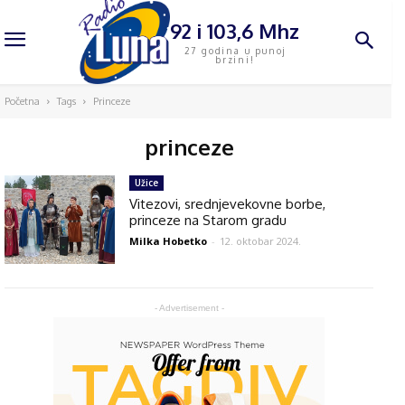
92 i 103,6 Mhz
27 godina u punoj
brzini!
Početna
Tags
Princeze
princeze
Užice
Vitezovi, srednjevekovne borbe,
princeze na Starom gradu
Milka Hobetko
-
12. oktobar 2024.
- Advertisement -