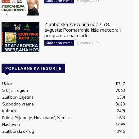
5. avgust 2026.
Slobodno vreme
Zlatiborska zvezdana noć 7. i 8.
avgusta: Posmatranje kiše meteora i
program za najmlađe
5. avgust 2026.
Slobodno vreme
POPULARNE KATEGORIJE
Užice
11747
Srbija i region
7063
Zlatibor/Čajetina
5391
Slobodno vreme
3620
Kultura
2491
Priboj, Prijepolje, Nova Varoš, Sjenica
2923
Naslovna
12199
Zlatiborski okrug
10915