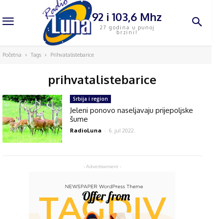
92 i 103,6 Mhz
27 godina u punoj
brzini!
Početna
Tags
Prihvatalistebarice
prihvatalistebarice
Srbija i region
Jeleni ponovo naseljavaju prijepoljske
šume
RadioLuna
-
6. jul 2022.
- Advertisement -