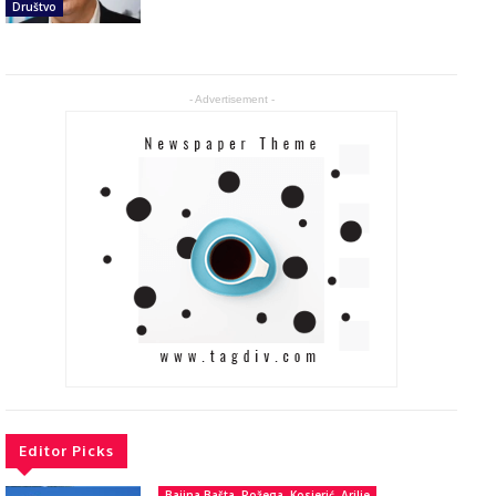
Društvo
- Advertisement -
Editor Picks
Bajina Bašta, Požega, Kosjerić, Arilje