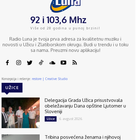
92 i 103,6 Mhz
Više od 28 godina u punoj brzini!
Radio Luna je tvoja prva adresa za kvalitetnu muziku i
novosti u Užicu i Zlatiborskom okrugu. Budi u trendu i u toku
sa nama. Preuzmi novu aplikaciju!
Koncepcija i rešenje:
restore | Creative Studio
UŽICE
Delegacija Grada Užica prisustvovala
obeležavanju Dana opštine Ljutomer u
Sloveniji
6. avgust 2026.
Užice
Tribina posvećena ženama i njihovoj