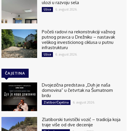
ulozi u razvoju sela
6. avgust 2026.
Užice
Počeli radovi na rekonstrukciji važnog
putnog pravca u Drežniku – nastavak
velikog investicionog ciklusa u putnu
infrastrukturu
6. avgust 2026.
Užice
ČAJETINA
Dvojezična predstava „Duh je naša
domovina” u četvrtak na Šumatnom
brdu
6. avgust 2026.
Zlatibor/Čajetina
Zlatiborski turistički vozić – tradicija koja
traje više od dve decenije