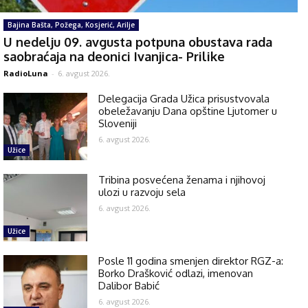
Bajina Bašta, Požega, Kosjerić, Arilje
U nedelju 09. avgusta potpuna obustava rada
saobraćaja na deonici Ivanjica- Prilike
RadioLuna
-
6. avgust 2026.
Delegacija Grada Užica prisustvovala
obeležavanju Dana opštine Ljutomer u
Sloveniji
6. avgust 2026.
Užice
Tribina posvećena ženama i njihovoj
ulozi u razvoju sela
6. avgust 2026.
Užice
Posle 11 godina smenjen direktor RGZ-a:
Borko Drašković odlazi, imenovan
Dalibor Babić
6. avgust 2026.