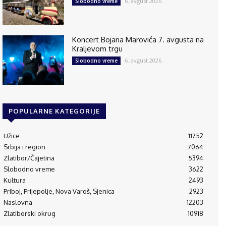
6. avgust 2026.
Slobodno vreme
Koncert Bojana Marovića 7. avgusta na
Kraljevom trgu
6. avgust 2026.
Slobodno vreme
POPULARNE KATEGORIJE
Užice
11752
Srbija i region
7064
Zlatibor/Čajetina
5394
Slobodno vreme
3622
Kultura
2493
Priboj, Prijepolje, Nova Varoš, Sjenica
2923
Naslovna
12203
Zlatiborski okrug
10918