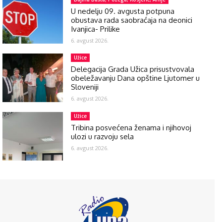
U nedelju 09. avgusta potpuna
obustava rada saobraćaja na deonici
Ivanjica- Prilike
6. avgust 2026.
Užice
Delegacija Grada Užica prisustvovala
obeležavanju Dana opštine Ljutomer u
Sloveniji
6. avgust 2026.
Užice
Tribina posvećena ženama i njihovoj
ulozi u razvoju sela
6. avgust 2026.