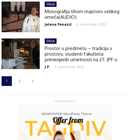
Užice
Monografija tihom majstoru velikog
umeća(AUDIO)
Jelena Penezić
-
6. novembar 2022.
Užice
Prostor u predmetu – tradicija u
prostoru, studenti Fakulteta
primenjenih umetnosti na 27. JPF-u
J.P.
-
3. novembar 2022.
1
2
- Advertisement -