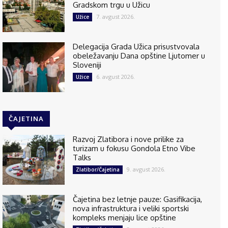
Gradskom trgu u Užicu
7. avgust 2026.
Užice
Delegacija Grada Užica prisustvovala
obeležavanju Dana opštine Ljutomer u
Sloveniji
6. avgust 2026.
Užice
ČAJETINA
Razvoj Zlatibora i nove prilike za
turizam u fokusu Gondola Etno Vibe
Talks
9. avgust 2026.
Zlatibor/Čajetina
Čajetina bez letnje pauze: Gasifikacija,
nova infrastruktura i veliki sportski
kompleks menjaju lice opštine