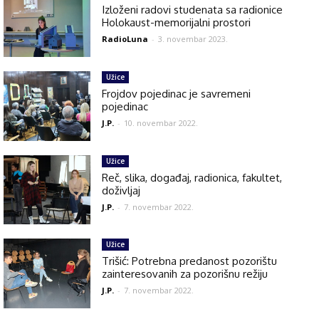
Izloženi radovi studenata sa radionice
Holokaust-memorijalni prostori
RadioLuna
-
3. novembar 2023.
Užice
Frojdov pojedinac je savremeni
pojedinac
J.P.
-
10. novembar 2022.
Užice
Reč, slika, događaj, radionica, fakultet,
doživljaj
J.P.
-
7. novembar 2022.
Užice
Trišić: Potrebna predanost pozorištu
zainteresovanih za pozorišnu režiju
J.P.
-
7. novembar 2022.