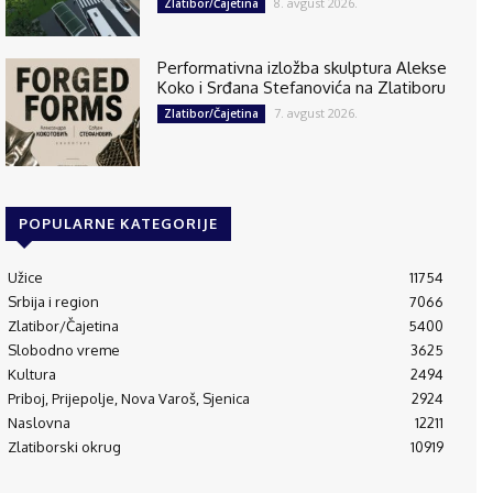
8. avgust 2026.
Zlatibor/Čajetina
Performativna izložba skulptura Alekse
Koko i Srđana Stefanovića na Zlatiboru
7. avgust 2026.
Zlatibor/Čajetina
POPULARNE KATEGORIJE
Užice
11754
Srbija i region
7066
Zlatibor/Čajetina
5400
Slobodno vreme
3625
Kultura
2494
Priboj, Prijepolje, Nova Varoš, Sjenica
2924
Naslovna
12211
Zlatiborski okrug
10919