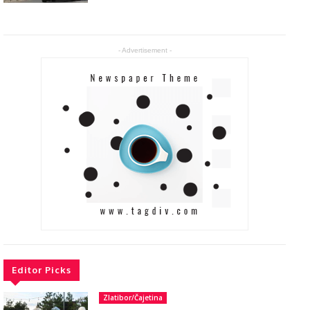
- Advertisement -
Editor Picks
Zlatibor/Čajetina