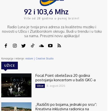
92 i 103,6 Mhz
Više od 28 godina u punoj brzini!
Radio Luna je tvoja prva adresa za kvalitetnu muziku i
novosti u Užicu i Zlatiborskom okrugu. Budi u trendu i u toku
sa nama. Preuzmi novu aplikaciju!
Koncepcija i rešenje:
restore | Creative Studio
UŽICE
Focal Point obeležava 20 godina
postojanja koncertom u bašti GKC-a
8. avgust 2026.
Užice
„Različiti po bojama, jednaki po srcu“:
Kreativna inkluzivna radionica na