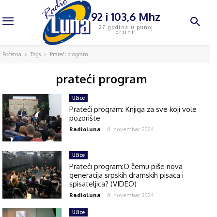
92 i 103,6 Mhz
27 godina u punoj
brzini!
Početna
Tags
Prateći program
prateći program
Užice
Prateći program: Knjiga za sve koji vole
pozorište
RadioLuna
-
8. novembar 2024.
Užice
Prateći program:O čemu piše nova
generacija srpskih dramskih pisaca i
spisateljica? (VIDEO)
RadioLuna
-
8. novembar 2024.
Užice