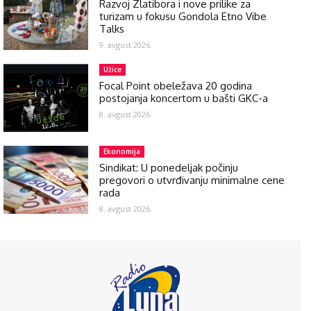
Razvoj Zlatibora i nove prilike za
turizam u fokusu Gondola Etno Vibe
Talks
9. avgust 2026.
Užice
Focal Point obeležava 20 godina
postojanja koncertom u bašti GKC-a
8. avgust 2026.
Ekonomija
Sindikat: U ponedeljak počinju
pregovori o utvrđivanju minimalne cene
rada
8. avgust 2026.