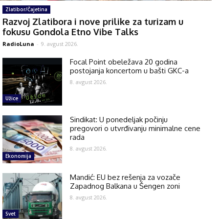
Zlatibor/Čajetina
Razvoj Zlatibora i nove prilike za turizam u
fokusu Gondola Etno Vibe Talks
RadioLuna
-
9. avgust 2026.
Focal Point obeležava 20 godina
postojanja koncertom u bašti GKC-a
8. avgust 2026.
Užice
Sindikat: U ponedeljak počinju
pregovori o utvrđivanju minimalne cene
rada
8. avgust 2026.
Ekonomija
Mandić: EU bez rešenja za vozače
Zapadnog Balkana u Šengen zoni
8. avgust 2026.
Svet