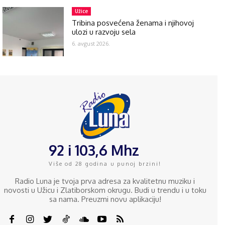
Užice
Tribina posvećena ženama i njihovoj
ulozi u razvoju sela
6. avgust 2026.
92 i 103,6 Mhz
Više od 28 godina u punoj brzini!
Radio Luna je tvoja prva adresa za kvalitetnu muziku i
novosti u Užicu i Zlatiborskom okrugu. Budi u trendu i u toku
sa nama. Preuzmi novu aplikaciju!