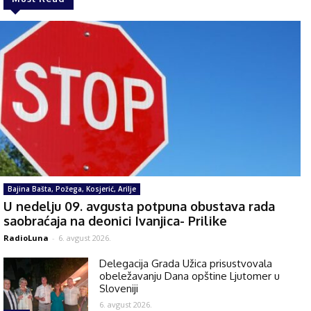
Bajina Bašta, Požega, Kosjerić, Arilje
U nedelju 09. avgusta potpuna obustava rada
saobraćaja na deonici Ivanjica- Prilike
RadioLuna
-
6. avgust 2026.
Delegacija Grada Užica prisustvovala
obeležavanju Dana opštine Ljutomer u
Sloveniji
6. avgust 2026.