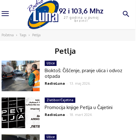
92 i 103,6 Mhz
27 godina u punoj
brzini!
Početna
Tags
Petlja
Petlja
Užice
Bioktoš: Čišćenje, pranje ulica i odvoz
otpada
RadioLuna
-
13. maj 2026.
Zlatibor/Čajetina
Promocija knjige Petlja u Čajetini
RadioLuna
-
18. mart 2024.
Užice