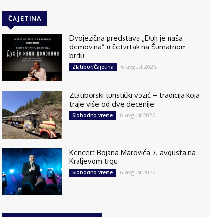
ČAJETINA
Dvojezična predstava „Duh je naša
domovina” u četvrtak na Šumatnom
brdu
6. avgust 2026.
Zlatibor/Čajetina
Zlatiborski turistički vozić – tradicija koja
traje više od dve decenije
6. avgust 2026.
Slobodno vreme
Koncert Bojana Marovića 7. avgusta na
Kraljevom trgu
6. avgust 2026.
Slobodno vreme