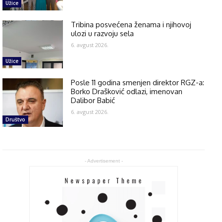
Užice
Tribina posvećena ženama i njihovoj
ulozi u razvoju sela
6. avgust 2026.
Užice
Posle 11 godina smenjen direktor RGZ-a:
Borko Drašković odlazi, imenovan
Dalibor Babić
6. avgust 2026.
Društvo
- Advertisement -