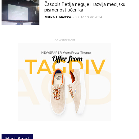
Časopis Petlja neguje i razvija medijsku
pismenost učenika
Milka Hobetko
-
27. februar 2024.
- Advertisement -
Must Read