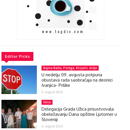
Editor Picks
Bajina Bašta, Požega, Kosjerić, Arilje
U nedelju 09. avgusta potpuna
obustava rada saobraćaja na deonici
Ivanjica- Prilike
6. avgust 2026.
Užice
Delegacija Grada Užica prisustvovala
obeležavanju Dana opštine Ljutomer u
Sloveniji
6. avgust 2026.