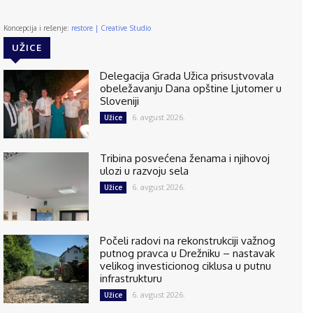
Koncepcija i rešenje:
restore | Creative Studio
UŽICE
Delegacija Grada Užica prisustvovala
obeležavanju Dana opštine Ljutomer u
Sloveniji
6. avgust 2026.
Užice
Tribina posvećena ženama i njihovoj
ulozi u razvoju sela
6. avgust 2026.
Užice
Počeli radovi na rekonstrukciji važnog
putnog pravca u Drežniku – nastavak
velikog investicionog ciklusa u putnu
infrastrukturu
6. avgust 2026.
Užice