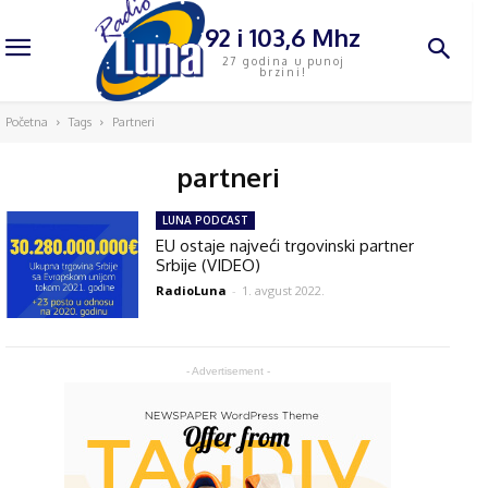
92 i 103,6 Mhz
27 godina u punoj
brzini!
Početna
Tags
Partneri
partneri
LUNA PODCAST
EU ostaje najveći trgovinski partner
Srbije (VIDEO)
RadioLuna
-
1. avgust 2022.
- Advertisement -