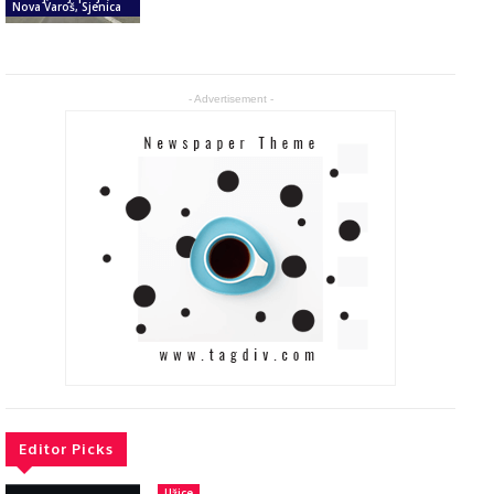
Nova Varoš, Sjenica
- Advertisement -
Editor Picks
Užice