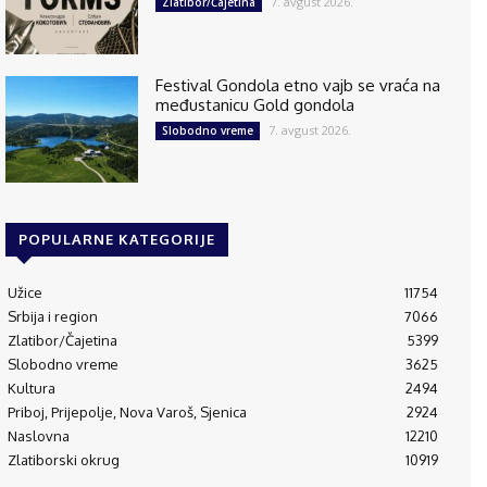
7. avgust 2026.
Zlatibor/Čajetina
Festival Gondola etno vajb se vraća na
međustanicu Gold gondola
7. avgust 2026.
Slobodno vreme
POPULARNE KATEGORIJE
Užice
11754
Srbija i region
7066
Zlatibor/Čajetina
5399
Slobodno vreme
3625
Kultura
2494
Priboj, Prijepolje, Nova Varoš, Sjenica
2924
Naslovna
12210
Zlatiborski okrug
10919