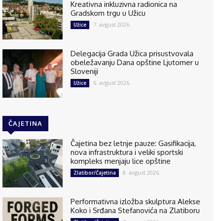
Kreativna inkluzivna radionica na
Gradskom trgu u Užicu
7. avgust 2026.
Užice
Delegacija Grada Užica prisustvovala
obeležavanju Dana opštine Ljutomer u
Sloveniji
6. avgust 2026.
Užice
ČAJETINA
Čajetina bez letnje pauze: Gasifikacija,
nova infrastruktura i veliki sportski
kompleks menjaju lice opštine
8. avgust 2026.
Zlatibor/Čajetina
Performativna izložba skulptura Alekse
Koko i Srđana Stefanovića na Zlatiboru