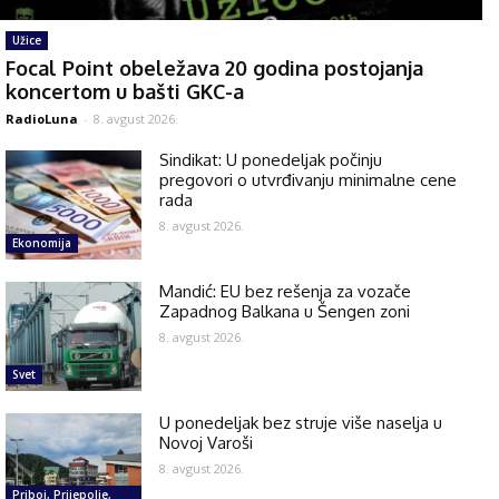
Užice
Focal Point obeležava 20 godina postojanja
koncertom u bašti GKC-a
RadioLuna
-
8. avgust 2026.
Sindikat: U ponedeljak počinju
pregovori o utvrđivanju minimalne cene
rada
8. avgust 2026.
Ekonomija
Mandić: EU bez rešenja za vozače
Zapadnog Balkana u Šengen zoni
8. avgust 2026.
Svet
U ponedeljak bez struje više naselja u
Novoj Varoši
8. avgust 2026.
Priboj, Prijepolje,