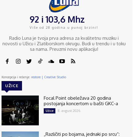
92 i 103,6 Mhz
Više od 28 godina u punoj brzini!
Radio Luna je tvoja prva adresa za kvalitetnu muziku i
novosti u Užicu i Zlatiborskom okrugu. Budi u trendu i u toku
sa nama. Preuzmi novu aplikaciju!
Koncepcija i rešenje:
restore | Creative Studio
UŽICE
Focal Point obeležava 20 godina
postojanja koncertom u bašti GKC-a
8. avgust 2026.
Užice
„Različiti po bojama, jednaki po srcu“: