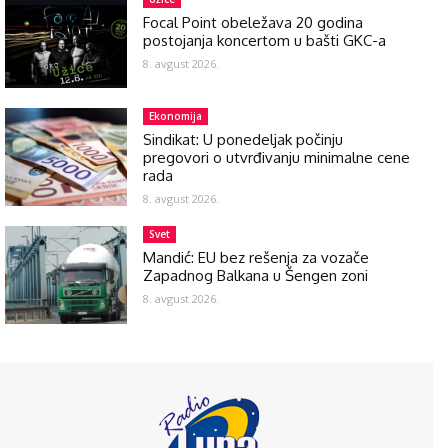
Focal Point obeležava 20 godina
postojanja koncertom u bašti GKC-a
8. avgust 2026.
Ekonomija
Sindikat: U ponedeljak počinju
pregovori o utvrđivanju minimalne cene
rada
8. avgust 2026.
Svet
Mandić: EU bez rešenja za vozače
Zapadnog Balkana u Šengen zoni
8. avgust 2026.