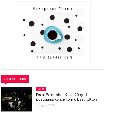
Editor Picks
Užice
Focal Point obeležava 20 godina
postojanja koncertom u bašti GKC-a
8. avgust 2026.