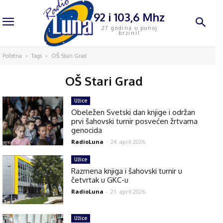
92 i 103,6 Mhz
27 godina u punoj
brzini!
Početna
Tags
OŠ Stari Grad
OŠ Stari Grad
Užice
Obeležen Svetski dan knjige i održan
prvi šahovski turnir posvećen žrtvama
genocida
RadioLuna
-
24. april 2026.
Užice
Razmena knjiga i šahovski turnir u
četvrtak u GKC-u
RadioLuna
-
21. april 2026.
Užice