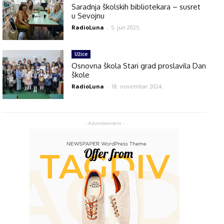
Saradnja školskih bibliotekara – susret
u Sevojnu
RadioLuna
-
5. jun 2025.
Užice
Osnovna škola Stari grad proslavila Dan
škole
RadioLuna
-
18. novembar 2024.
- Advertisement -