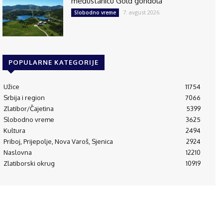
međustanicu Gold gondola
7. avgust 2026.
Slobodno vreme
POPULARNE KATEGORIJE
Užice
11754
Srbija i region
7066
Zlatibor/Čajetina
5399
Slobodno vreme
3625
Kultura
2494
Priboj, Prijepolje, Nova Varoš, Sjenica
2924
Naslovna
12210
Zlatiborski okrug
10919
© 1995-2024 Luna Press d.o.o i RAM Radio Media Mreža d.o.o., Užice
(RS)
Početna
O
Kontakt
Impressum
Politika
Aplikacija