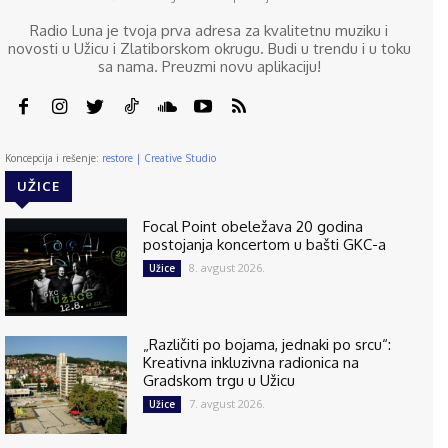
Radio Luna je tvoja prva adresa za kvalitetnu muziku i
novosti u Užicu i Zlatiborskom okrugu. Budi u trendu i u toku
sa nama. Preuzmi novu aplikaciju!
Koncepcija i rešenje:
restore | Creative Studio
UŽICE
Focal Point obeležava 20 godina
postojanja koncertom u bašti GKC-a
8. avgust 2026.
Užice
„Različiti po bojama, jednaki po srcu“:
Kreativna inkluzivna radionica na
Gradskom trgu u Užicu
7. avgust 2026.
Užice