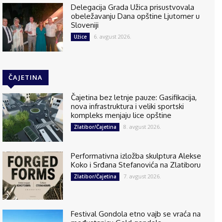
Delegacija Grada Užica prisustvovala
obeležavanju Dana opštine Ljutomer u
Sloveniji
6. avgust 2026.
Užice
ČAJETINA
Čajetina bez letnje pauze: Gasifikacija,
nova infrastruktura i veliki sportski
kompleks menjaju lice opštine
8. avgust 2026.
Zlatibor/Čajetina
Performativna izložba skulptura Alekse
Koko i Srđana Stefanovića na Zlatiboru
7. avgust 2026.
Zlatibor/Čajetina
Festival Gondola etno vajb se vraća na