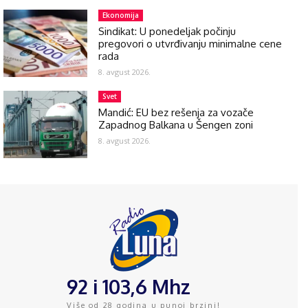
Ekonomija
Sindikat: U ponedeljak počinju
pregovori o utvrđivanju minimalne cene
rada
8. avgust 2026.
Svet
Mandić: EU bez rešenja za vozače
Zapadnog Balkana u Šengen zoni
8. avgust 2026.
92 i 103,6 Mhz
Više od 28 godina u punoj brzini!