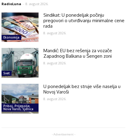
RadioLuna
-
8. avgust 2026.
Sindikat: U ponedeljak počinju
pregovori o utvrđivanju minimalne cene
rada
8. avgust 2026.
Ekonomija
Mandić: EU bez rešenja za vozače
Zapadnog Balkana u Šengen zoni
8. avgust 2026.
Svet
U ponedeljak bez struje više naselja u
Novoj Varoši
8. avgust 2026.
Priboj, Prijepolje,
Nova Varoš, Sjenica
- Advertisement -