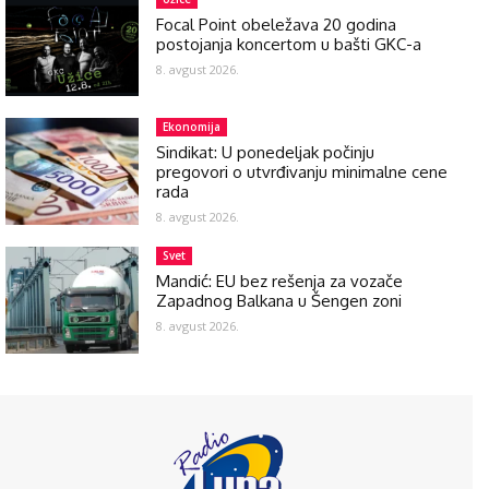
Focal Point obeležava 20 godina
postojanja koncertom u bašti GKC-a
8. avgust 2026.
Ekonomija
Sindikat: U ponedeljak počinju
pregovori o utvrđivanju minimalne cene
rada
8. avgust 2026.
Svet
Mandić: EU bez rešenja za vozače
Zapadnog Balkana u Šengen zoni
8. avgust 2026.