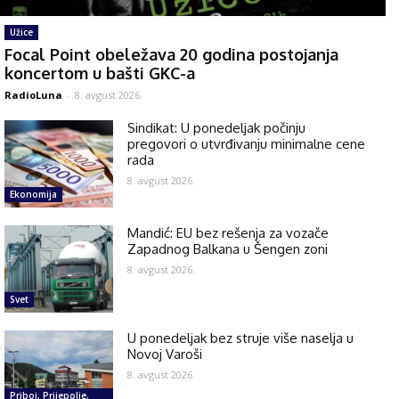
Užice
Focal Point obeležava 20 godina postojanja
koncertom u bašti GKC-a
RadioLuna
-
8. avgust 2026.
Sindikat: U ponedeljak počinju
pregovori o utvrđivanju minimalne cene
rada
8. avgust 2026.
Ekonomija
Mandić: EU bez rešenja za vozače
Zapadnog Balkana u Šengen zoni
8. avgust 2026.
Svet
U ponedeljak bez struje više naselja u
Novoj Varoši
8. avgust 2026.
Priboj, Prijepolje,