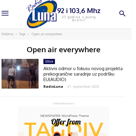
92 i 103,6 Mhz
27 godina u punoj
brzini!
Početna
Tags
Open air everywhere
Open air everywhere
Užice
Aktivni odmor u fokusu novog projekta
prekogranične saradnje uz podršku
EU(AUDIO)
RadioLuna
-
21. septembar 2023.
- Advertisement -