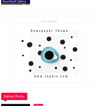
Nova Varoš, Sjenica
- Advertisement -
Editor Picks
Užice