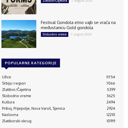
7. avgust 2026.
Zlatibor/Čajetina
Festival Gondola etno vajb se vraća na
međustanicu Gold gondola
7. avgust 2026.
Slobodno vreme
POPULARNE KATEGORIJE
Užice
11754
Srbija i region
7066
Zlatibor/Čajetina
5399
Slobodno vreme
3625
Kultura
2494
Priboj, Prijepolje, Nova Varoš, Sjenica
2924
Naslovna
12210
Zlatiborski okrug
10919