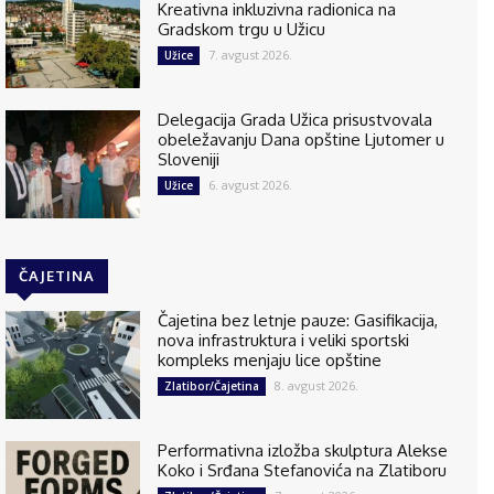
Kreativna inkluzivna radionica na
Gradskom trgu u Užicu
7. avgust 2026.
Užice
Delegacija Grada Užica prisustvovala
obeležavanju Dana opštine Ljutomer u
Sloveniji
6. avgust 2026.
Užice
ČAJETINA
Čajetina bez letnje pauze: Gasifikacija,
nova infrastruktura i veliki sportski
kompleks menjaju lice opštine
8. avgust 2026.
Zlatibor/Čajetina
Performativna izložba skulptura Alekse
Koko i Srđana Stefanovića na Zlatiboru