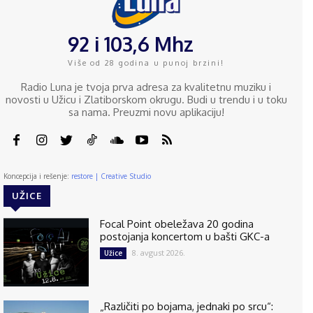
92 i 103,6 Mhz
Više od 28 godina u punoj brzini!
Radio Luna je tvoja prva adresa za kvalitetnu muziku i
novosti u Užicu i Zlatiborskom okrugu. Budi u trendu i u toku
sa nama. Preuzmi novu aplikaciju!
Koncepcija i rešenje:
restore | Creative Studio
UŽICE
Focal Point obeležava 20 godina
postojanja koncertom u bašti GKC-a
8. avgust 2026.
Užice
„Različiti po bojama, jednaki po srcu“: