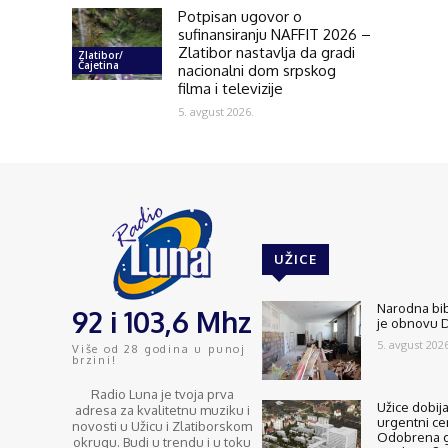
Potpisan ugovor o
sufinansiranju NAFFIT 2026 –
Zlatibor nastavlja da gradi
Zlatibor/
Čajetina
nacionalni dom srpskog
filma i televizije
5. avgust 2026.
UŽICE
Narodna bib
92 i 103,6 Mhz
je obnovu D
5. avgust 2026
Više od 28 godina u punoj
brzini!
Radio Luna je tvoja prva
Užice dobija
adresa za kvalitetnu muziku i
urgentni ce
novosti u Užicu i Zlatiborskom
Odobrena g
okrugu. Budi u trendu i u toku