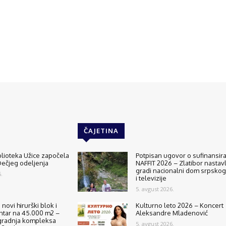
ČAJETINA
lioteka Užice započela
Potpisan ugovor o sufinansir
ečjeg odeljenja
NAFFIT 2026 – Zlatibor nastavl
gradi nacionalni dom srpskog
.
i televizije
5. avgust 2026.
 novi hirurški blok i
Kulturno leto 2026 – Koncert
ntar na 45.000 m2 –
Aleksandre Mladenović
radnja kompleksa
5. avgust 2026.