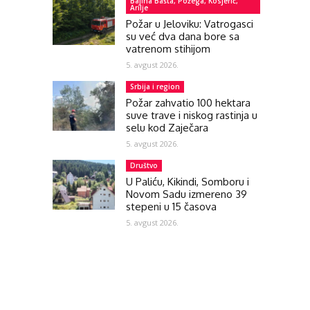
Bajina Bašta, Požega, Kosjerić,
Arilje
Požar u Jeloviku: Vatrogasci
su već dva dana bore sa
vatrenom stihijom
5. avgust 2026.
Srbija i region
Požar zahvatio 100 hektara
suve trave i niskog rastinja u
selu kod Zaječara
5. avgust 2026.
Društvo
U Paliću, Kikindi, Somboru i
Novom Sadu izmereno 39
stepeni u 15 časova
5. avgust 2026.