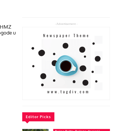
- Advertisement -
 RHMZ
ogode u
Editor Picks