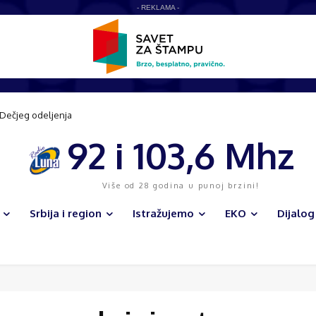
- REKLAMA -
 Dečjeg odeljenja
92 i 103,6 Mhz
Više od 28 godina u punoj brzini!
Srbija i region
Istražujemo
EKO
Dijalog