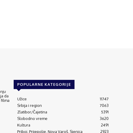
POPULARNE KATEGORIJE
anju
ja da
Užice
11747
 filma
Srbija i region
7063
Zlatibor/Čajetina
5391
Slobodno vreme
3620
Kultura
2491
Priboj, Prijepolje, Nova Varoš, Sjenica
2923