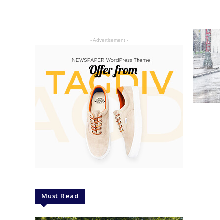
- Advertisement -
Must Read