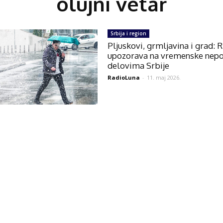
olujni vetar
Srbija i region
Pljuskovi, grmljavina i grad:
upozorava na vremenske nep
delovima Srbije
RadioLuna
-
11. maj 2026.