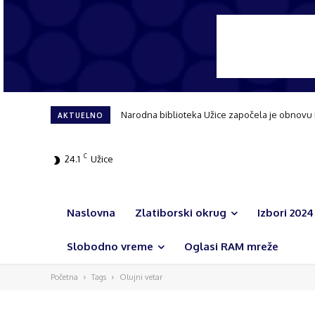
Narodna biblioteka Užice započela je obnovu
AKTUELNO
C
24.1
Užice
Naslovna
Zlatiborski okrug
Izbori 2024
Slobodno vreme
Oglasi RAM mreže
Početna
Tags
Olujni vetar