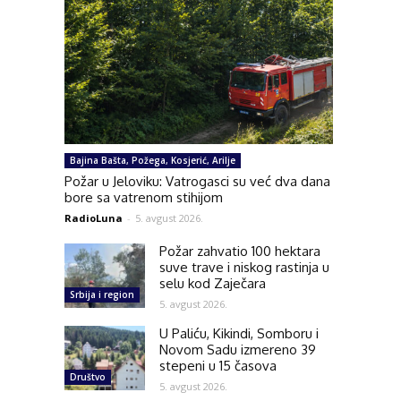
Bajina Bašta, Požega, Kosjerić, Arilje
Požar u Jeloviku: Vatrogasci su već dva dana
bore sa vatrenom stihijom
RadioLuna
-
5. avgust 2026.
Požar zahvatio 100 hektara
suve trave i niskog rastinja u
selu kod Zaječara
Srbija i region
5. avgust 2026.
U Paliću, Kikindi, Somboru i
Novom Sadu izmereno 39
stepeni u 15 časova
Društvo
5. avgust 2026.