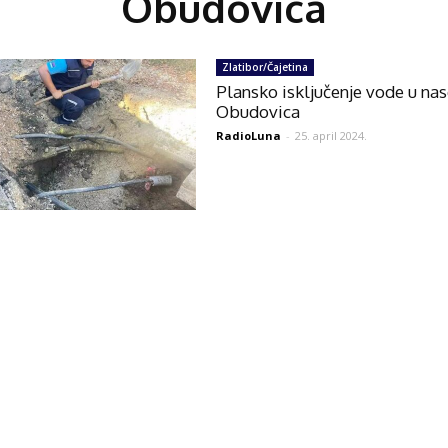
Obudovica
Zlatibor/Čajetina
Plansko isključenje vode u nas
Obudovica
RadioLuna
-
25. april 2024.