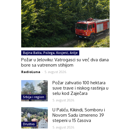
Bajina Bašta, Požega, Kosjerić, Arilje
Požar u Jeloviku: Vatrogasci su već dva dana
bore sa vatrenom stihijom
RadioLuna
-
5. avgust 2026.
Požar zahvatio 100 hektara
suve trave i niskog rastinja u
selu kod Zaječara
Srbija i region
5. avgust 2026.
U Paliću, Kikindi, Somboru i
Novom Sadu izmereno 39
stepeni u 15 časova
Društvo
5. avgust 2026.