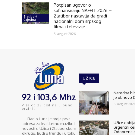
Potpisan ugovor o
sufinansiranju NAFFIT 2026 –
Zlatibor nastavlja da gradi
Zlatibor/
Čajetina
nacionalni dom srpskog
filma i televizije
5. avgust 2026.
UŽICE
Narodna bib
92 i 103,6 Mhz
je obnovu D
5. avgust 2026
Više od 28 godina u punoj
brzini!
Radio Luna je tvoja prva
Užice dobija
adresa za kvalitetnu muziku i
urgentni ce
novosti u Užicu i Zlatiborskom
Odobrena g
okrugu. Budi u trendu i u toku