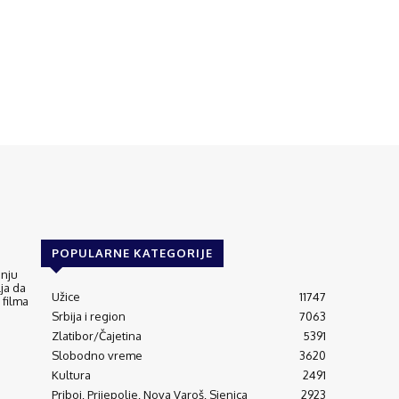
POPULARNE KATEGORIJE
anju
ja da
Užice
11747
 filma
Srbija i region
7063
Zlatibor/Čajetina
5391
Slobodno vreme
3620
Kultura
2491
Priboj, Prijepolje, Nova Varoš, Sjenica
2923