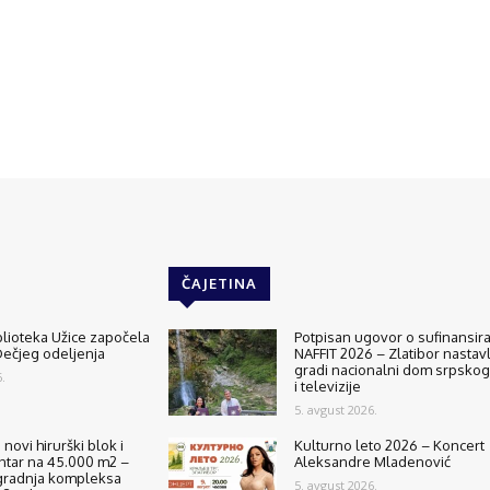
ČAJETINA
lioteka Užice započela
Potpisan ugovor o sufinansir
ečjeg odeljenja
NAFFIT 2026 – Zlatibor nastavl
gradi nacionalni dom srpskog
.
i televizije
5. avgust 2026.
 novi hirurški blok i
Kulturno leto 2026 – Koncert
ntar na 45.000 m2 –
Aleksandre Mladenović
radnja kompleksa
5. avgust 2026.