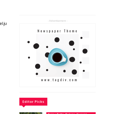
- Advertisement -
elju
Editor Picks