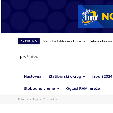
Narodna biblioteka Užice započela je obnovu
AKTUELNO
C
19
Užice
Naslovna
Zlatiborski okrug
Izbori 2024
Slobodno vreme
Oglasi RAM mreže
Početna
Tags
Obudovica