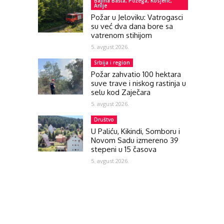
Bajina Bašta, Požega, Kosjerić,
Arilje
Požar u Jeloviku: Vatrogasci
su već dva dana bore sa
vatrenom stihijom
5. avgust 2026.
Srbija i region
Požar zahvatio 100 hektara
suve trave i niskog rastinja u
selu kod Zaječara
5. avgust 2026.
Društvo
U Paliću, Kikindi, Somboru i
Novom Sadu izmereno 39
stepeni u 15 časova
5. avgust 2026.