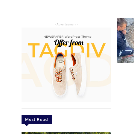
- Advertisement -
Must Read