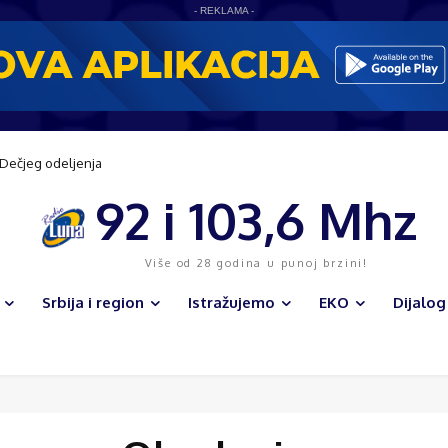
- REKLAMA -
 Dečjeg odeljenja
92 i 103,6 Mhz
Više od 28 godina u punoj brzini!
Srbija i region
Istražujemo
EKO
Dijalog