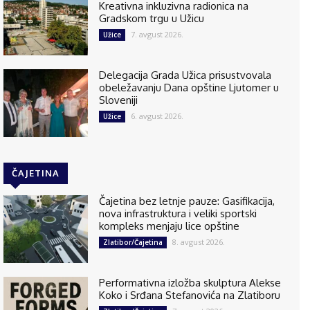
Kreativna inkluzivna radionica na
Gradskom trgu u Užicu
7. avgust 2026.
Užice
Delegacija Grada Užica prisustvovala
obeležavanju Dana opštine Ljutomer u
Sloveniji
6. avgust 2026.
Užice
ČAJETINA
Čajetina bez letnje pauze: Gasifikacija,
nova infrastruktura i veliki sportski
kompleks menjaju lice opštine
8. avgust 2026.
Zlatibor/Čajetina
Performativna izložba skulptura Alekse
Koko i Srđana Stefanovića na Zlatiboru