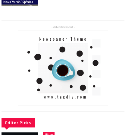
Nova Varoš, Sjenica
- Advertisement -
Editor Picks
Užice