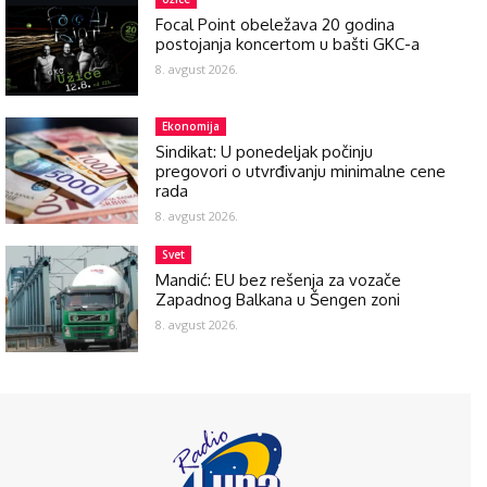
Focal Point obeležava 20 godina
postojanja koncertom u bašti GKC-a
8. avgust 2026.
Ekonomija
Sindikat: U ponedeljak počinju
pregovori o utvrđivanju minimalne cene
rada
8. avgust 2026.
Svet
Mandić: EU bez rešenja za vozače
Zapadnog Balkana u Šengen zoni
8. avgust 2026.