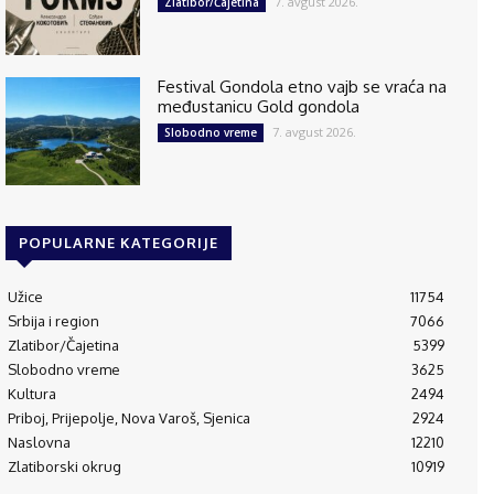
7. avgust 2026.
Zlatibor/Čajetina
Festival Gondola etno vajb se vraća na
međustanicu Gold gondola
7. avgust 2026.
Slobodno vreme
POPULARNE KATEGORIJE
Užice
11754
Srbija i region
7066
Zlatibor/Čajetina
5399
Slobodno vreme
3625
Kultura
2494
Priboj, Prijepolje, Nova Varoš, Sjenica
2924
Naslovna
12210
Zlatiborski okrug
10919