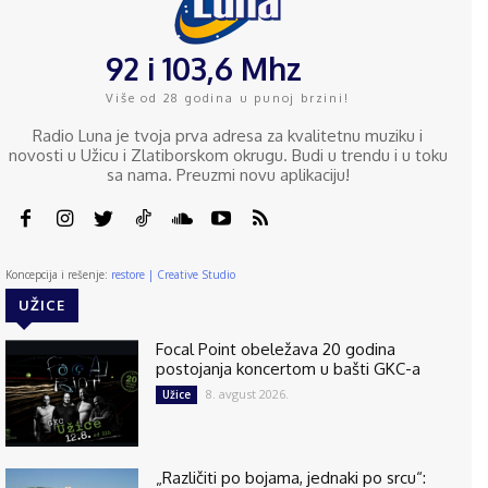
92 i 103,6 Mhz
Više od 28 godina u punoj brzini!
Radio Luna je tvoja prva adresa za kvalitetnu muziku i
novosti u Užicu i Zlatiborskom okrugu. Budi u trendu i u toku
sa nama. Preuzmi novu aplikaciju!
Koncepcija i rešenje:
restore | Creative Studio
UŽICE
Focal Point obeležava 20 godina
postojanja koncertom u bašti GKC-a
8. avgust 2026.
Užice
„Različiti po bojama, jednaki po srcu“: