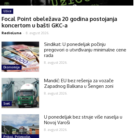
Užice
Focal Point obeležava 20 godina postojanja
koncertom u bašti GKC-a
RadioLuna
-
8. avgust 2026.
Sindikat: U ponedeljak počinju
pregovori o utvrđivanju minimalne cene
rada
8. avgust 2026.
Ekonomija
Mandić: EU bez rešenja za vozače
Zapadnog Balkana u Šengen zoni
8. avgust 2026.
Svet
U ponedeljak bez struje više naselja u
Novoj Varoši
8. avgust 2026.
Priboj, Prijepolje,