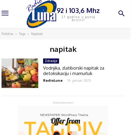
92 i 103,6 Mhz
27 godina u punoj
brzini!
Početna
Tags
Napitak
napitak
Zdravlje
Vodnjika, zlatiborski napitak za
detoksikaciju i mamurluk
RadioLuna
-
10. januar 2025.
- Advertisement -