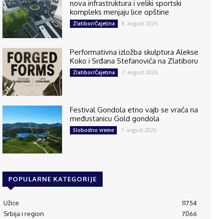
nova infrastruktura i veliki sportski
kompleks menjaju lice opštine
8. avgust 2026.
Zlatibor/Čajetina
Performativna izložba skulptura Alekse
Koko i Srđana Stefanovića na Zlatiboru
7. avgust 2026.
Zlatibor/Čajetina
Festival Gondola etno vajb se vraća na
međustanicu Gold gondola
7. avgust 2026.
Slobodno vreme
POPULARNE KATEGORIJE
Užice
11754
Srbija i region
7066