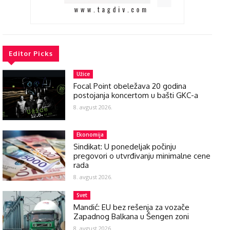
Editor Picks
Užice
Focal Point obeležava 20 godina
postojanja koncertom u bašti GKC-a
8. avgust 2026.
Ekonomija
Sindikat: U ponedeljak počinju
pregovori o utvrđivanju minimalne cene
rada
8. avgust 2026.
Svet
Mandić: EU bez rešenja za vozače
Zapadnog Balkana u Šengen zoni
8. avgust 2026.