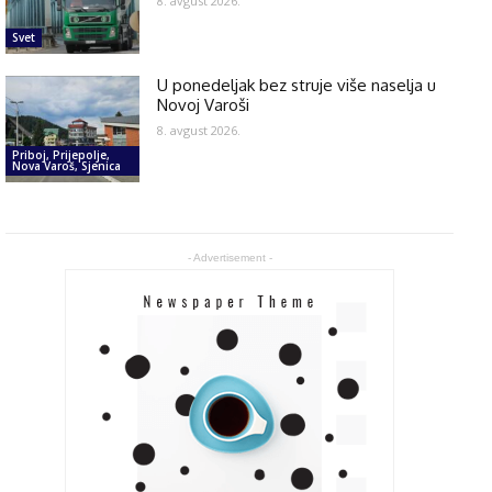
8. avgust 2026.
Svet
U ponedeljak bez struje više naselja u
Novoj Varoši
8. avgust 2026.
Priboj, Prijepolje,
Nova Varoš, Sjenica
- Advertisement -