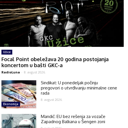
Užice
Focal Point obeležava 20 godina postojanja
koncertom u bašti GKC-a
RadioLuna
-
8. avgust 2026.
Sindikat: U ponedeljak počinju
pregovori o utvrđivanju minimalne cene
rada
8. avgust 2026.
Ekonomija
Mandić: EU bez rešenja za vozače
Zapadnog Balkana u Šengen zoni