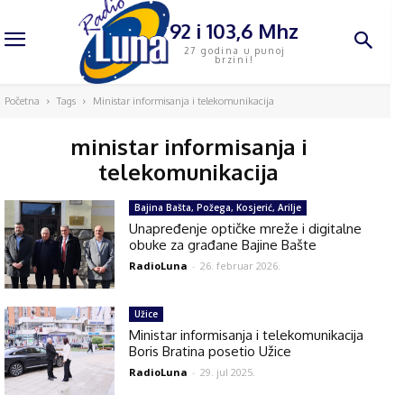
92 i 103,6 Mhz
27 godina u punoj
brzini!
Početna
Tags
Ministar informisanja i telekomunikacija
ministar informisanja i
telekomunikacija
Bajina Bašta, Požega, Kosjerić, Arilje
Unapređenje optičke mreže i digitalne
obuke za građane Bajine Bašte
RadioLuna
-
26. februar 2026.
Užice
Ministar informisanja i telekomunikacija
Boris Bratina posetio Užice
RadioLuna
-
29. jul 2025.