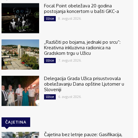
Focal Point obeležava 20 godina
postojanja koncertom u bašti GKC-a
8. avgust 2026.
Užice
„Različiti po bojama, jednaki po srcu“:
Kreativna inkluzivna radionica na
Gradskom trgu u Užicu
7. avgust 2026.
Užice
Delegacija Grada Užica prisustvovala
obeležavanju Dana opštine Ljutomer u
Sloveniji
6. avgust 2026.
Užice
ČAJETINA
Čajetina bez letnje pauze: Gasifikacija,