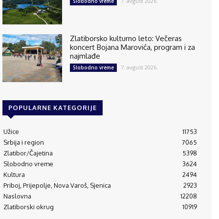
7. avgust 2026.
Slobodno vreme
Zlatiborsko kulturno leto: Večeras
koncert Bojana Marovića, program i za
najmlađe
7. avgust 2026.
Slobodno vreme
POPULARNE KATEGORIJE
Užice
11753
Srbija i region
7065
Zlatibor/Čajetina
5398
Slobodno vreme
3624
Kultura
2494
Priboj, Prijepolje, Nova Varoš, Sjenica
2923
Naslovna
12208
Zlatiborski okrug
10919