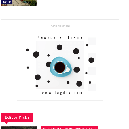
Užice
- Advertisement -
Editor Picks
Bajina Bašta, Požega, Kosjerić, Arilje