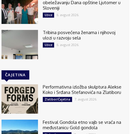
obeležavanju Dana opštine Ljutomer u
Sloveniji
6. avgust 2026.
Užice
Tribina posvećena ženama i njihovoj
ulozi u razvoju sela
6. avgust 2026.
Užice
ČAJETINA
Performativna izložba skulptura Alekse
Koko i Srđana Stefanovića na Zlatiboru
7. avgust 2026.
Zlatibor/Čajetina
Festival Gondola etno vajb se vraća na
međustanicu Gold gondola