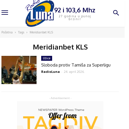
92 i 103,6 Mhz
27 godina u punoj
brzini!
Početna
Tags
Meridianbet KLS
Meridianbet KLS
Užice
Sloboda protiv Tamiša za Superligu
RadioLuna
-
24. april 2026.
- Advertisement -