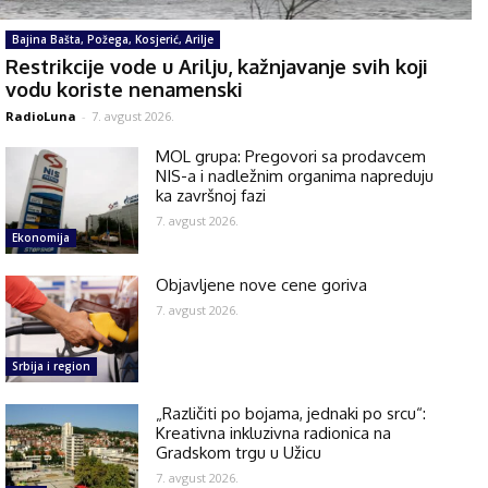
Bajina Bašta, Požega, Kosjerić, Arilje
Restrikcije vode u Arilju, kažnjavanje svih koji
vodu koriste nenamenski
RadioLuna
-
7. avgust 2026.
MOL grupa: Pregovori sa prodavcem
NIS-a i nadležnim organima napreduju
ka završnoj fazi
7. avgust 2026.
Ekonomija
Objavljene nove cene goriva
7. avgust 2026.
Srbija i region
„Različiti po bojama, jednaki po srcu“:
Kreativna inkluzivna radionica na
Gradskom trgu u Užicu
7. avgust 2026.