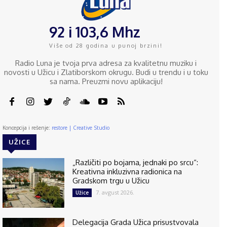
92 i 103,6 Mhz
Više od 28 godina u punoj brzini!
Radio Luna je tvoja prva adresa za kvalitetnu muziku i
novosti u Užicu i Zlatiborskom okrugu. Budi u trendu i u toku
sa nama. Preuzmi novu aplikaciju!
Koncepcija i rešenje:
restore | Creative Studio
UŽICE
„Različiti po bojama, jednaki po srcu“:
Kreativna inkluzivna radionica na
Gradskom trgu u Užicu
7. avgust 2026.
Užice
Delegacija Grada Užica prisustvovala