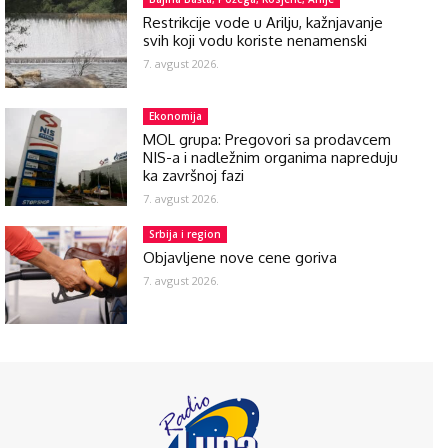
Restrikcije vode u Arilju, kažnjavanje
svih koji vodu koriste nenamenski
7. avgust 2026.
Ekonomija
MOL grupa: Pregovori sa prodavcem
NIS-a i nadležnim organima napreduju
ka završnoj fazi
7. avgust 2026.
Srbija i region
Objavljene nove cene goriva
7. avgust 2026.