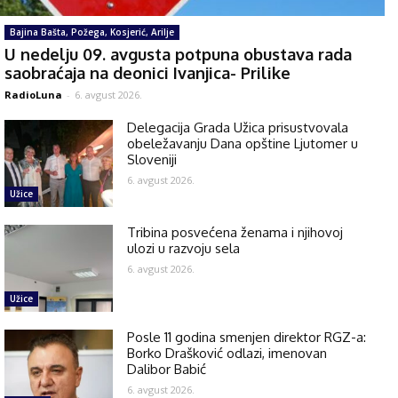
Bajina Bašta, Požega, Kosjerić, Arilje
U nedelju 09. avgusta potpuna obustava rada
saobraćaja na deonici Ivanjica- Prilike
RadioLuna
-
6. avgust 2026.
Delegacija Grada Užica prisustvovala
obeležavanju Dana opštine Ljutomer u
Sloveniji
6. avgust 2026.
Užice
Tribina posvećena ženama i njihovoj
ulozi u razvoju sela
6. avgust 2026.
Užice
Posle 11 godina smenjen direktor RGZ-a:
Borko Drašković odlazi, imenovan
Dalibor Babić
6. avgust 2026.