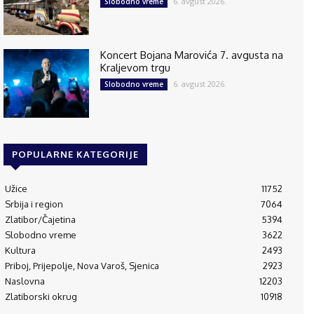
6. avgust 2026.
Slobodno vreme
Koncert Bojana Marovića 7. avgusta na
Kraljevom trgu
6. avgust 2026.
Slobodno vreme
POPULARNE KATEGORIJE
Užice
11752
Srbija i region
7064
Zlatibor/Čajetina
5394
Slobodno vreme
3622
Kultura
2493
Priboj, Prijepolje, Nova Varoš, Sjenica
2923
Naslovna
12203
Zlatiborski okrug
10918