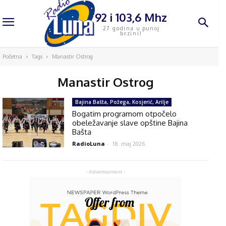
92 i 103,6 Mhz
27 godina u punoj
brzini!
Početna
Tags
Manastir Ostrog
Manastir Ostrog
Bajina Bašta, Požega, Kosjerić, Arilje
Bogatim programom otpočelo
obeležavanje slave opštine Bajina
Bašta
RadioLuna
-
18. maj 2026.
- Advertisement -