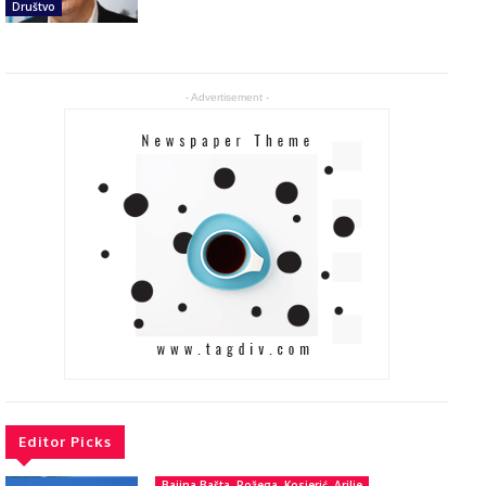
Društvo
- Advertisement -
Editor Picks
Bajina Bašta, Požega, Kosjerić, Arilje