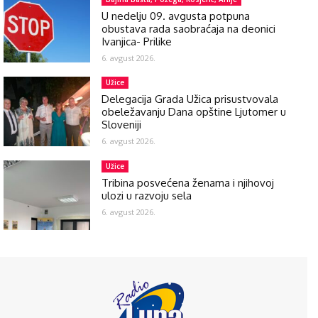
U nedelju 09. avgusta potpuna
obustava rada saobraćaja na deonici
Ivanjica- Prilike
6. avgust 2026.
Užice
Delegacija Grada Užica prisustvovala
obeležavanju Dana opštine Ljutomer u
Sloveniji
6. avgust 2026.
Užice
Tribina posvećena ženama i njihovoj
ulozi u razvoju sela
6. avgust 2026.