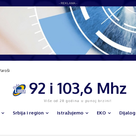
- REKLAMA -
Varoši
a infrastruktura i veliki sportski kompleks menjaju lice opštine
92 i 103,6 Mhz
Više od 28 godina u punoj brzini!
Srbija i region
Istražujemo
EKO
Dijalog