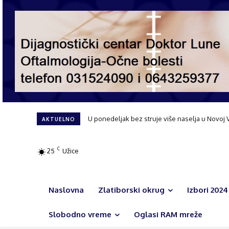
U ponedeljak bez struje više naselja u Novoj 
Čajetina bez letnje pauze: Gasifikacija, nov
AKTUELNO
C
25
Užice
Naslovna
Zlatiborski okrug
Izbori 2024
Slobodno vreme
Oglasi RAM mreže