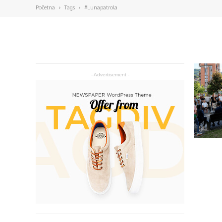
Početna
Tags
#Lunapatrola
- Advertisement -