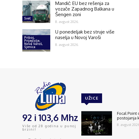
Mandić: EU bez rešenja za
vozače Zapadnog Balkana u
Šengen zoni
Svet
8. avgust 2026.
U ponedeljak bez struje više
naselja u Novoj Varoši
Priboj,
Prijepolje,
Nova Varoš,
8. avgust 2026.
Sjenica
UŽICE
Focal Point
92 i 103,6 Mhz
postojanja 
8. avgust 2026
Više od 28 godina u punoj
brzini!