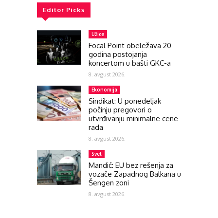
Editor Picks
Užice
Focal Point obeležava 20
godina postojanja
koncertom u bašti GKC-a
8. avgust 2026.
Ekonomija
Sindikat: U ponedeljak
počinju pregovori o
utvrđivanju minimalne cene
rada
8. avgust 2026.
Svet
Mandić: EU bez rešenja za
vozače Zapadnog Balkana u
Šengen zoni
8. avgust 2026.