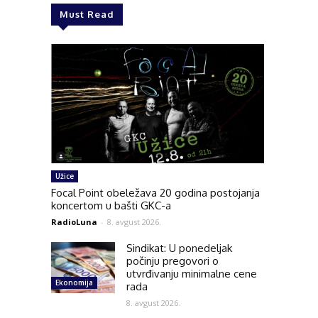
Must Read
Užice
Focal Point obeležava 20 godina postojanja
koncertom u bašti GKC-a
RadioLuna
-
8. avgust 2026.
Sindikat: U ponedeljak
počinju pregovori o
utvrđivanju minimalne cene
Ekonomija
rada
8. avgust 2026.