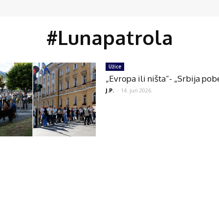
#Lunapatrola
Užice
„Evropa ili ništa“- „Srbija pob
J.P.
-
14. jun 2026.