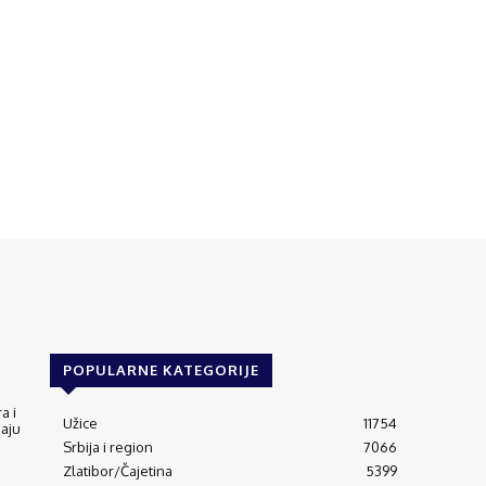
POPULARNE KATEGORIJE
a i
Užice
11754
jaju
Srbija i region
7066
Zlatibor/Čajetina
5399