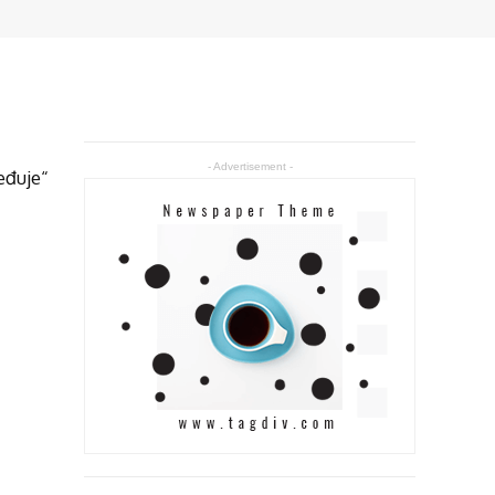
- Advertisement -
eđuje“