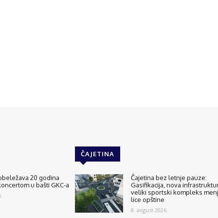
ČAJETINA
 obeležava 20 godina
Čajetina bez letnje pauze:
koncertom u bašti GKC-a
Gasifikacija, nova infrastruktur
veliki sportski kompleks men
.
lice opštine
8. avgust 2026.