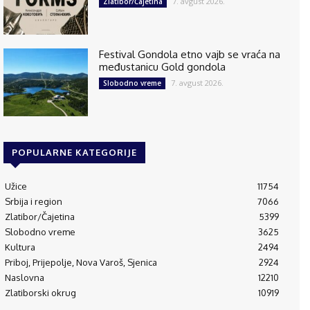
7. avgust 2026.
Zlatibor/Čajetina
Festival Gondola etno vajb se vraća na
međustanicu Gold gondola
7. avgust 2026.
Slobodno vreme
POPULARNE KATEGORIJE
Užice
11754
Srbija i region
7066
Zlatibor/Čajetina
5399
Slobodno vreme
3625
Kultura
2494
Priboj, Prijepolje, Nova Varoš, Sjenica
2924
Naslovna
12210
Zlatiborski okrug
10919