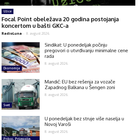
Užice
Focal Point obeležava 20 godina postojanja
koncertom u bašti GKC-a
RadioLuna
-
8. avgust 2026.
Sindikat: U ponedeljak počinju
pregovori o utvrđivanju minimalne cene
rada
8. avgust 2026.
Ekonomija
Mandić: EU bez rešenja za vozače
Zapadnog Balkana u Šengen zoni
8. avgust 2026.
Svet
U ponedeljak bez struje više naselja u
Novoj Varoši
8. avgust 2026.
Priboj, Prijepolje,