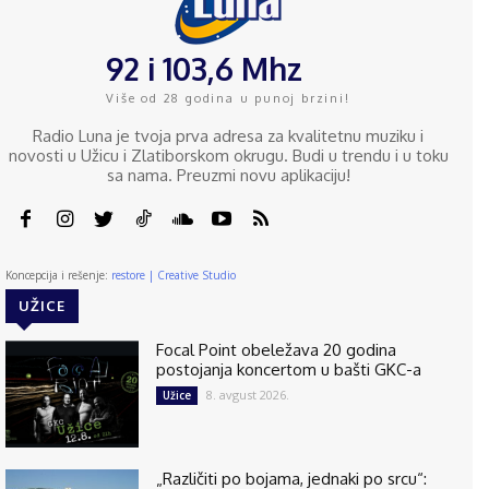
92 i 103,6 Mhz
Više od 28 godina u punoj brzini!
Radio Luna je tvoja prva adresa za kvalitetnu muziku i
novosti u Užicu i Zlatiborskom okrugu. Budi u trendu i u toku
sa nama. Preuzmi novu aplikaciju!
Koncepcija i rešenje:
restore | Creative Studio
UŽICE
Focal Point obeležava 20 godina
postojanja koncertom u bašti GKC-a
8. avgust 2026.
Užice
„Različiti po bojama, jednaki po srcu“: