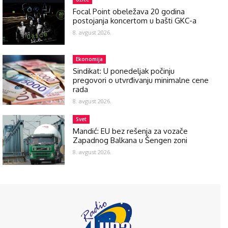
Focal Point obeležava 20 godina
postojanja koncertom u bašti GKC-a
8. avgust 2026.
Ekonomija
Sindikat: U ponedeljak počinju
pregovori o utvrđivanju minimalne cene
rada
8. avgust 2026.
Svet
Mandić: EU bez rešenja za vozače
Zapadnog Balkana u Šengen zoni
8. avgust 2026.