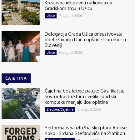
Kreativna inkluzivna radionica na
Gradskom trgu u Užicu
7. avgust 2026.
Užice
Delegacija Grada Užica prisustvovala
obeležavanju Dana opštine Ljutomer u
Sloveniji
6. avgust 2026.
Užice
ČAJETINA
Čajetina bez letnje pauze: Gasifikacija,
nova infrastruktura i veliki sportski
kompleks menjaju lice opštine
8. avgust 2026.
Zlatibor/Čajetina
Performativna izložba skulptura Alekse
Koko i Srđana Stefanovića na Zlatiboru