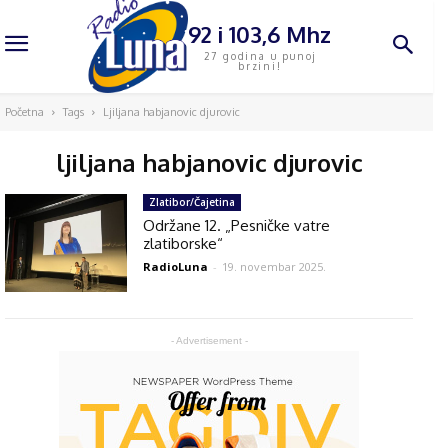
92 i 103,6 Mhz
27 godina u punoj
brzini!
Početna
Tags
Ljiljana habjanovic djurovic
ljiljana habjanovic djurovic
Zlatibor/Čajetina
Održane 12. „Pesničke vatre
zlatiborske“
RadioLuna
-
19. novembar 2025.
- Advertisement -