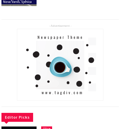
Nova Varoš, Sjenica
- Advertisement -
Editor Picks
Užice