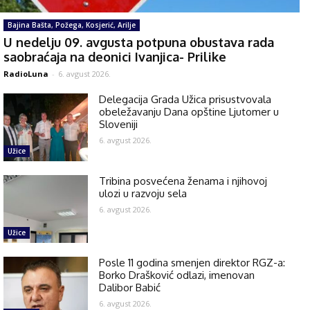
Bajina Bašta, Požega, Kosjerić, Arilje
U nedelju 09. avgusta potpuna obustava rada
saobraćaja na deonici Ivanjica- Prilike
RadioLuna
-
6. avgust 2026.
Delegacija Grada Užica prisustvovala
obeležavanju Dana opštine Ljutomer u
Sloveniji
6. avgust 2026.
Užice
Tribina posvećena ženama i njihovoj
ulozi u razvoju sela
6. avgust 2026.
Užice
Posle 11 godina smenjen direktor RGZ-a:
Borko Drašković odlazi, imenovan
Dalibor Babić
6. avgust 2026.