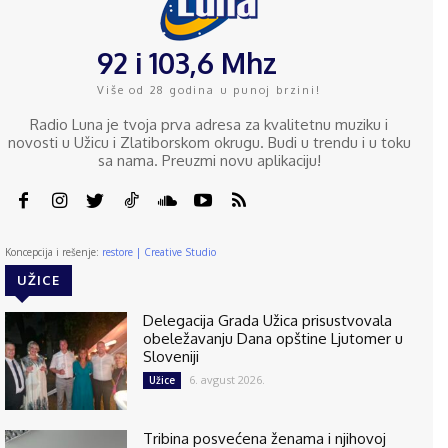
92 i 103,6 Mhz
Više od 28 godina u punoj brzini!
Radio Luna je tvoja prva adresa za kvalitetnu muziku i
novosti u Užicu i Zlatiborskom okrugu. Budi u trendu i u toku
sa nama. Preuzmi novu aplikaciju!
Koncepcija i rešenje:
restore | Creative Studio
UŽICE
Delegacija Grada Užica prisustvovala
obeležavanju Dana opštine Ljutomer u
Sloveniji
6. avgust 2026.
Užice
Tribina posvećena ženama i njihovoj