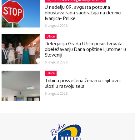
U nedelju 09. avgusta potpuna
obustava rada saobraćaja na deonici
Ivanjica- Prilike
6. avgust 2026.
Užice
Delegacija Grada Užica prisustvovala
obeležavanju Dana opštine Ljutomer u
Sloveniji
6. avgust 2026.
Užice
Tribina posvećena ženama i njihovoj
ulozi u razvoju sela
6. avgust 2026.