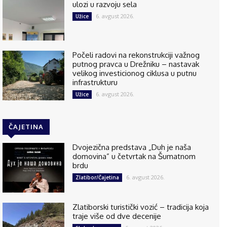
ulozi u razvoju sela
6. avgust 2026.
Užice
Počeli radovi na rekonstrukciji važnog
putnog pravca u Drežniku – nastavak
velikog investicionog ciklusa u putnu
infrastrukturu
6. avgust 2026.
Užice
ČAJETINA
Dvojezična predstava „Duh je naša
domovina” u četvrtak na Šumatnom
brdu
6. avgust 2026.
Zlatibor/Čajetina
Zlatiborski turistički vozić – tradicija koja
traje više od dve decenije