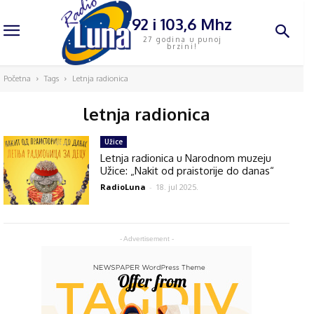
92 i 103,6 Mhz
27 godina u punoj
brzini!
Početna
Tags
Letnja radionica
letnja radionica
Užice
Letnja radionica u Narodnom muzeju
Užice: „Nakit od praistorije do danas“
RadioLuna
-
18. jul 2025.
- Advertisement -