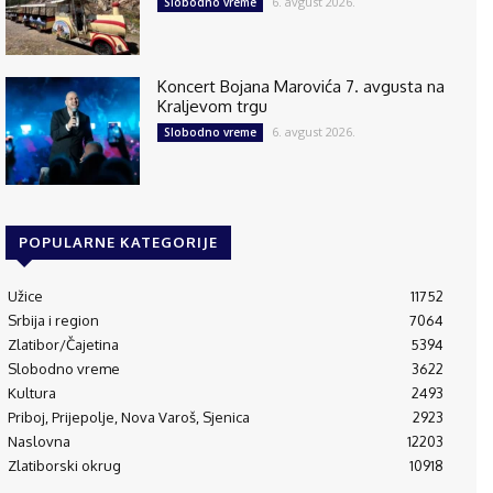
6. avgust 2026.
Slobodno vreme
Koncert Bojana Marovića 7. avgusta na
Kraljevom trgu
6. avgust 2026.
Slobodno vreme
POPULARNE KATEGORIJE
Užice
11752
Srbija i region
7064
Zlatibor/Čajetina
5394
Slobodno vreme
3622
Kultura
2493
Priboj, Prijepolje, Nova Varoš, Sjenica
2923
Naslovna
12203
Zlatiborski okrug
10918