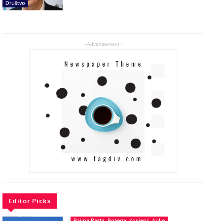
Društvo
- Advertisement -
Editor Picks
Bajina Bašta, Požega, Kosjerić, Arilje