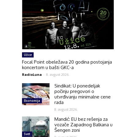
Užice
Focal Point obeležava 20 godina postojanja
koncertom u bašti GKC-a
RadioLuna
-
8. avgust 2026.
Sindikat: U ponedeljak
počinju pregovori o
utvrđivanju minimalne cene
Ekonomija
rada
8. avgust 2026.
Mandić: EU bez rešenja za
vozače Zapadnog Balkana u
Šengen zoni
Svet