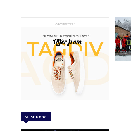
- Advertisement -
Must Read