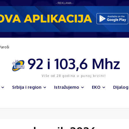
- REKLAMA -
Varoši
92 i 103,6 Mhz
Više od 28 godina u punoj brzini!
Srbija i region
Istražujemo
EKO
Dijalog