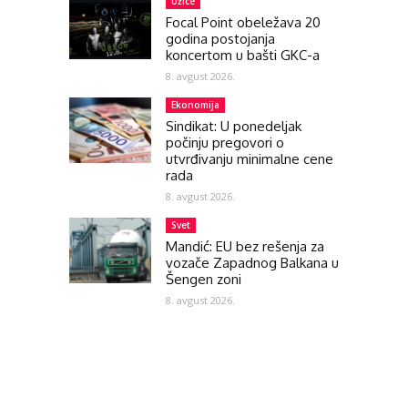
Užice
Focal Point obeležava 20
godina postojanja
koncertom u bašti GKC-a
8. avgust 2026.
Ekonomija
Sindikat: U ponedeljak
počinju pregovori o
utvrđivanju minimalne cene
rada
8. avgust 2026.
Svet
Mandić: EU bez rešenja za
vozače Zapadnog Balkana u
Šengen zoni
8. avgust 2026.