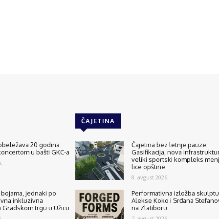
ČAJETINA
 obeležava 20 godina
Čajetina bez letnje pauze:
koncertom u bašti GKC-a
Gasifikacija, nova infrastruktur
veliki sportski kompleks men
.
lice opštine
8. avgust 2026.
o bojama, jednaki po
Performativna izložba skulptu
ivna inkluzivna
Alekse Koko i Srđana Stefano
a Gradskom trgu u Užicu
na Zlatiboru
.
7. avgust 2026.