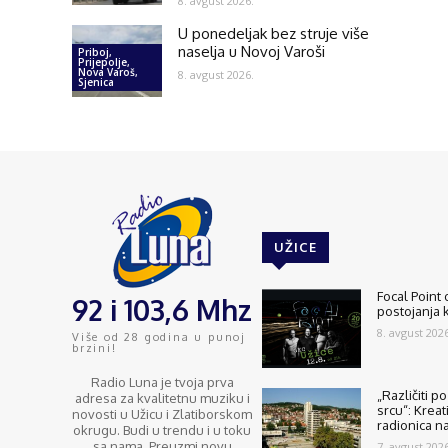
8. avgust 2026.
U ponedeljak bez struje više
naselja u Novoj Varoši
Priboj,
Prijepolje,
Nova Varoš,
8. avgust 2026.
Sjenica
UŽICE
Focal Point
92 i 103,6 Mhz
postojanja 
8. avgust 2026
Više od 28 godina u punoj
brzini!
Radio Luna je tvoja prva
„Različiti p
adresa za kvalitetnu muziku i
srcu“: Kreat
novosti u Užicu i Zlatiborskom
radionica n
okrugu. Budi u trendu i u toku
sa nama. Preuzmi novu
7. avgust 2026