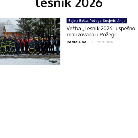
lesnik 2026
Bajina Bašta, Požega, Kosjerić, Arilje
Vežba „Lesnik 2026“ uspešno
realizovana u Požegi
RadioLuna
-
31. mart 2026.