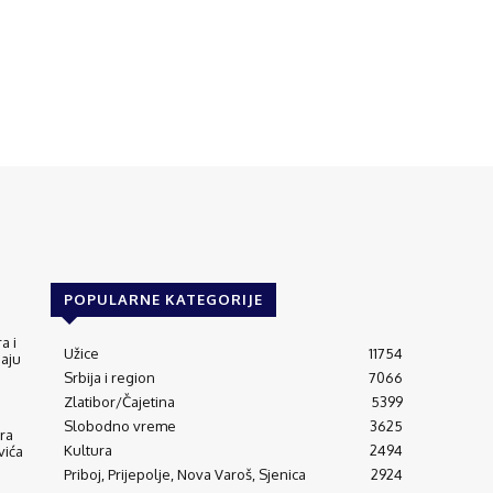
POPULARNE KATEGORIJE
a i
Užice
11754
jaju
Srbija i region
7066
Zlatibor/Čajetina
5399
Slobodno vreme
3625
ra
Kultura
2494
vića
Priboj, Prijepolje, Nova Varoš, Sjenica
2924