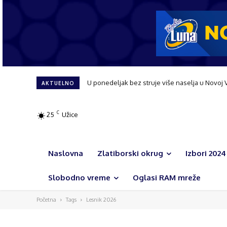
U ponedeljak bez struje više naselja u Novoj 
AKTUELNO
C
25
Užice
Naslovna
Zlatiborski okrug
Izbori 2024
Slobodno vreme
Oglasi RAM mreže
Početna
Tags
Lesnik 2026