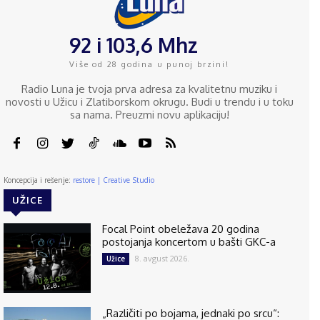
92 i 103,6 Mhz
Više od 28 godina u punoj brzini!
Radio Luna je tvoja prva adresa za kvalitetnu muziku i
novosti u Užicu i Zlatiborskom okrugu. Budi u trendu i u toku
sa nama. Preuzmi novu aplikaciju!
Koncepcija i rešenje:
restore | Creative Studio
UŽICE
Focal Point obeležava 20 godina
postojanja koncertom u bašti GKC-a
8. avgust 2026.
Užice
„Različiti po bojama, jednaki po srcu“: