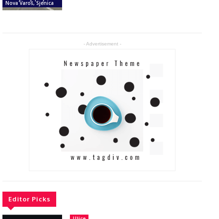
Nova Varoš, Sjenica
- Advertisement -
Editor Picks
Užice