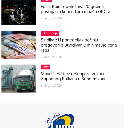
Focal Point obeležava 20 godina
postojanja koncertom u bašti GKC-a
8. avgust 2026.
Ekonomija
Sindikat: U ponedeljak počinju
pregovori o utvrđivanju minimalne cene
rada
8. avgust 2026.
Svet
Mandić: EU bez rešenja za vozače
Zapadnog Balkana u Šengen zoni
8. avgust 2026.