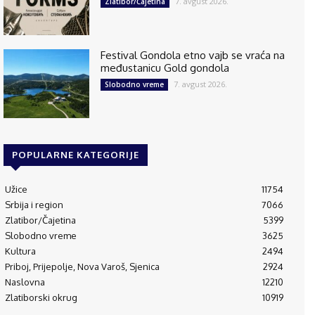
7. avgust 2026.
Zlatibor/Čajetina
Festival Gondola etno vajb se vraća na
međustanicu Gold gondola
7. avgust 2026.
Slobodno vreme
POPULARNE KATEGORIJE
Užice
11754
Srbija i region
7066
Zlatibor/Čajetina
5399
Slobodno vreme
3625
Kultura
2494
Priboj, Prijepolje, Nova Varoš, Sjenica
2924
Naslovna
12210
Zlatiborski okrug
10919