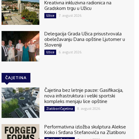
Kreativna inkluzivna radionica na
Gradskom trgu u Užicu
7. avgust 2026.
Užice
Delegacija Grada Užica prisustvovala
obeležavanju Dana opštine Ljutomer u
Sloveniji
6. avgust 2026.
Užice
ČAJETINA
Čajetina bez letnje pauze: Gasifikacija,
nova infrastruktura i veliki sportski
kompleks menjaju lice opštine
8. avgust 2026.
Zlatibor/Čajetina
Performativna izložba skulptura Alekse
Koko i Srđana Stefanovića na Zlatiboru