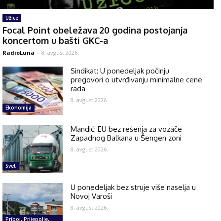
Užice
Focal Point obeležava 20 godina postojanja
koncertom u bašti GKC-a
RadioLuna
-
8. avgust 2026.
Sindikat: U ponedeljak počinju
pregovori o utvrđivanju minimalne cene
rada
8. avgust 2026.
Ekonomija
Mandić: EU bez rešenja za vozače
Zapadnog Balkana u Šengen zoni
8. avgust 2026.
Svet
U ponedeljak bez struje više naselja u
Novoj Varoši
8. avgust 2026.
Priboj, Prijepolje,