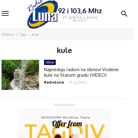
92 i 103,6 Mhz
27 godina u punoj
brzini!
Početna
Tags
Kule
kule
Užice
Napreduju radovi na obnovi Vodene
kule na Starom gradu (VIDEO)
RadioLuna
-
15. jul 2025.
- Advertisement -