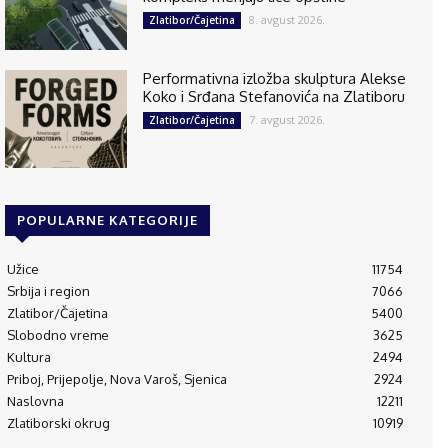
8. avgust 2026.
Zlatibor/Čajetina
Performativna izložba skulptura Alekse
Koko i Srđana Stefanovića na Zlatiboru
7. avgust 2026.
Zlatibor/Čajetina
POPULARNE KATEGORIJE
Užice
11754
Srbija i region
7066
Zlatibor/Čajetina
5400
Slobodno vreme
3625
Kultura
2494
Priboj, Prijepolje, Nova Varoš, Sjenica
2924
Naslovna
12211
Zlatiborski okrug
10919