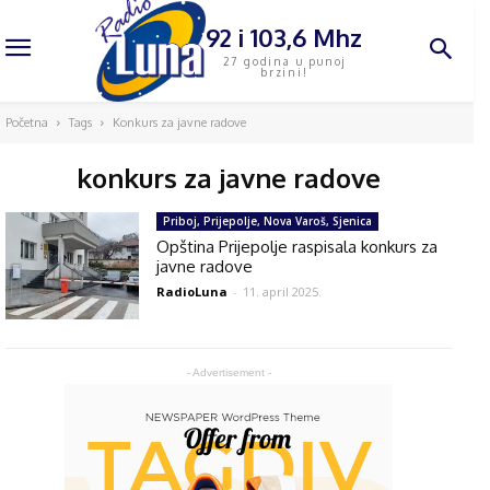
92 i 103,6 Mhz
27 godina u punoj
brzini!
Početna
Tags
Konkurs za javne radove
konkurs za javne radove
Priboj, Prijepolje, Nova Varoš, Sjenica
Opština Prijepolje raspisala konkurs za
javne radove
RadioLuna
-
11. april 2025.
- Advertisement -