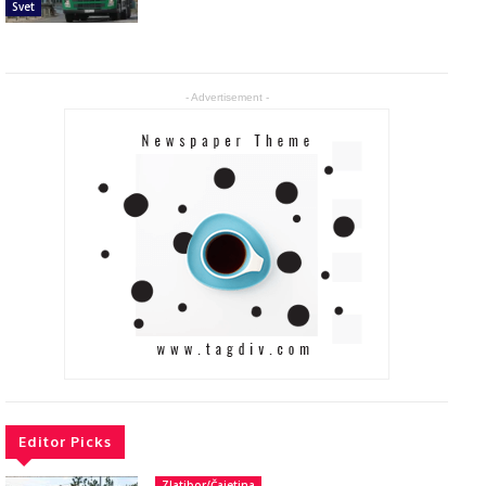
Svet
- Advertisement -
Editor Picks
Zlatibor/Čajetina