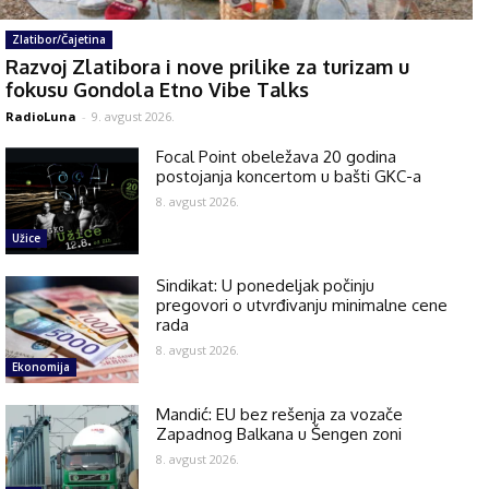
Zlatibor/Čajetina
Razvoj Zlatibora i nove prilike za turizam u
fokusu Gondola Etno Vibe Talks
RadioLuna
-
9. avgust 2026.
Focal Point obeležava 20 godina
postojanja koncertom u bašti GKC-a
8. avgust 2026.
Užice
Sindikat: U ponedeljak počinju
pregovori o utvrđivanju minimalne cene
rada
8. avgust 2026.
Ekonomija
Mandić: EU bez rešenja za vozače
Zapadnog Balkana u Šengen zoni
8. avgust 2026.