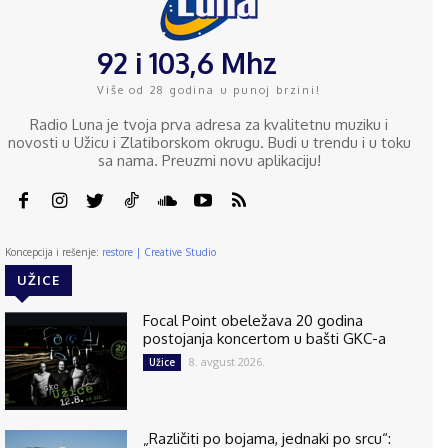
92 i 103,6 Mhz
Više od 28 godina u punoj brzini!
Radio Luna je tvoja prva adresa za kvalitetnu muziku i
novosti u Užicu i Zlatiborskom okrugu. Budi u trendu i u toku
sa nama. Preuzmi novu aplikaciju!
Koncepcija i rešenje:
restore | Creative Studio
UŽICE
Focal Point obeležava 20 godina
postojanja koncertom u bašti GKC-a
8. avgust 2026.
Užice
„Različiti po bojama, jednaki po srcu“: