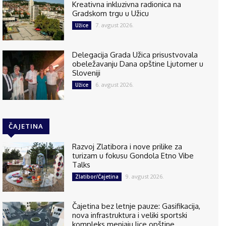
Kreativna inkluzivna radionica na
Gradskom trgu u Užicu
7. avgust 2026.
Užice
Delegacija Grada Užica prisustvovala
obeležavanju Dana opštine Ljutomer u
Sloveniji
6. avgust 2026.
Užice
ČAJETINA
Razvoj Zlatibora i nove prilike za
turizam u fokusu Gondola Etno Vibe
Talks
9. avgust 2026.
Zlatibor/Čajetina
Čajetina bez letnje pauze: Gasifikacija,
nova infrastruktura i veliki sportski
kompleks menjaju lice opštine