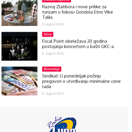
Razvoj Zlatibora i nove prilike za
turizam u fokusu Gondola Etno Vibe
Talks
9. avgust 2026.
Užice
Focal Point obeležava 20 godina
postojanja koncertom u bašti GKC-a
8. avgust 2026.
Ekonomija
Sindikat: U ponedeljak počinju
pregovori o utvrđivanju minimalne cene
rada
8. avgust 2026.