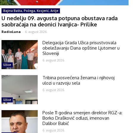
Bajina Bašta, Požega, Kosjerić, Arilje
U nedelju 09. avgusta potpuna obustava rada
saobraćaja na deonici Ivanjica- Prilike
RadioLuna
-
6. avgust 2026.
Delegacija Grada Užica prisustvovala
obeležavanju Dana opštine Ljutomer u
Sloveniji
6. avgust 2026.
Užice
Tribina posvećena ženama i njihovoj
ulozi u razvoju sela
6. avgust 2026.
Užice
Posle 11 godina smenjen direktor RGZ-a:
Borko Drašković odlazi, imenovan
Dalibor Babić
6. avgust 2026.