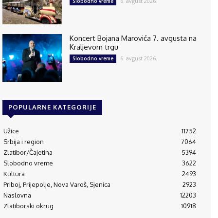
6. avgust 2026.
Slobodno vreme
Koncert Bojana Marovića 7. avgusta na
Kraljevom trgu
6. avgust 2026.
Slobodno vreme
POPULARNE KATEGORIJE
Užice
11752
Srbija i region
7064
Zlatibor/Čajetina
5394
Slobodno vreme
3622
Kultura
2493
Priboj, Prijepolje, Nova Varoš, Sjenica
2923
Naslovna
12203
Zlatiborski okrug
10918