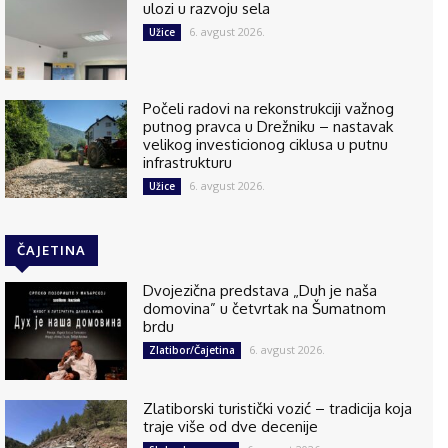
ulozi u razvoju sela
6. avgust 2026.
Užice
Počeli radovi na rekonstrukciji važnog
putnog pravca u Drežniku – nastavak
velikog investicionog ciklusa u putnu
infrastrukturu
6. avgust 2026.
Užice
ČAJETINA
Dvojezična predstava „Duh je naša
domovina” u četvrtak na Šumatnom
brdu
6. avgust 2026.
Zlatibor/Čajetina
Zlatiborski turistički vozić – tradicija koja
traje više od dve decenije