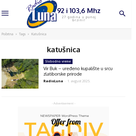
92 i 103,6 Mhz
27 godina u punoj
brzini!
Početna
Tags
Katušnica
katušnica
Slobodno vreme
Vir Buk – uređeno kupalište u srcu
zlatiborske prirode
RadioLuna
-
1. avgust 2025.
- Advertisement -