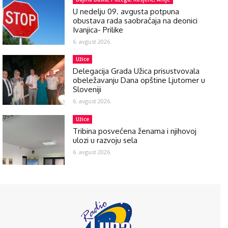
U nedelju 09. avgusta potpuna
obustava rada saobraćaja na deonici
Ivanjica- Prilike
6. avgust 2026.
Užice
Delegacija Grada Užica prisustvovala
obeležavanju Dana opštine Ljutomer u
Sloveniji
6. avgust 2026.
Užice
Tribina posvećena ženama i njihovoj
ulozi u razvoju sela
6. avgust 2026.