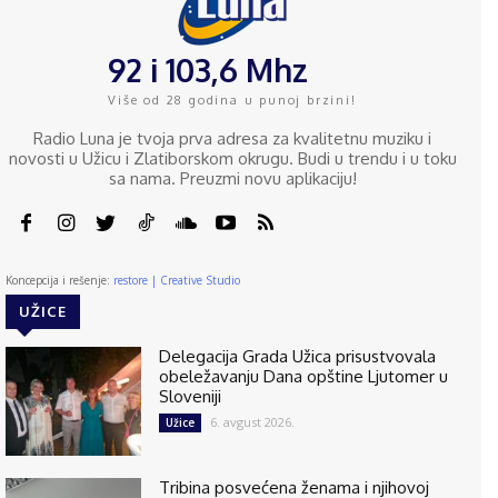
92 i 103,6 Mhz
Više od 28 godina u punoj brzini!
Radio Luna je tvoja prva adresa za kvalitetnu muziku i
novosti u Užicu i Zlatiborskom okrugu. Budi u trendu i u toku
sa nama. Preuzmi novu aplikaciju!
Koncepcija i rešenje:
restore | Creative Studio
UŽICE
Delegacija Grada Užica prisustvovala
obeležavanju Dana opštine Ljutomer u
Sloveniji
6. avgust 2026.
Užice
Tribina posvećena ženama i njihovoj