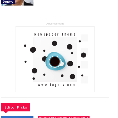
Društvo
- Advertisement -
Editor Picks
Bajina Bašta, Požega, Kosjerić, Arilje