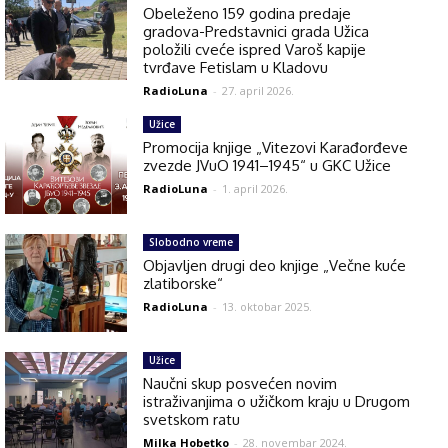
Obeleženo 159 godina predaje
gradova-Predstavnici grada Užica
položili cveće ispred Varoš kapije
tvrđave Fetislam u Kladovu
RadioLuna
-
27. april 2026.
Užice
Promocija knjige „Vitezovi Karađorđeve
zvezde JVuO 1941–1945“ u GKC Užice
RadioLuna
-
1. april 2026.
Slobodno vreme
Objavljen drugi deo knjige „Večne kuće
zlatiborske“
RadioLuna
-
13. oktobar 2025.
Užice
Naučni skup posvećen novim
istraživanjima o užičkom kraju u Drugom
svetskom ratu
Milka Hobetko
-
28. novembar 2024.