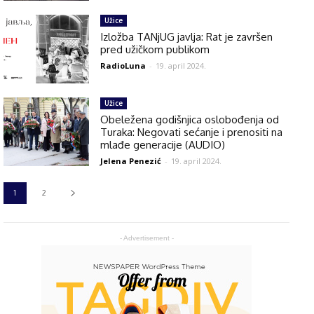
Užice
Izložba TANjUG javlja: Rat je završen
pred užičkom publikom
RadioLuna
-
19. april 2024.
Užice
Obeležena godišnjica oslobođenja od
Turaka: Negovati sećanje i prenositi na
mlađe generacije (AUDIO)
Jelena Penezić
-
19. april 2024.
1
2
- Advertisement -