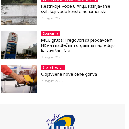
Restrikcije vode u Arilju, kažnjavanje
svih koji vodu koriste nenamenski
7. avgust 2026.
Ekonomija
MOL grupa: Pregovori sa prodavcem
NIS-a i nadležnim organima napreduju
ka završnoj fazi
7. avgust 2026.
Srbija i region
Objavljene nove cene goriva
7. avgust 2026.