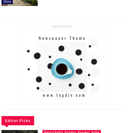
Užice
- Advertisement -
Editor Picks
Bajina Bašta, Požega, Kosjerić, Arilje