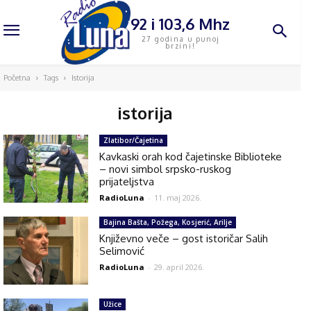
92 i 103,6 Mhz
27 godina u punoj
brzini!
Početna
Tags
Istorija
istorija
Zlatibor/Čajetina
Kavkaski orah kod čajetinske Biblioteke
– novi simbol srpsko-ruskog
prijateljstva
RadioLuna
-
11. maj 2026.
Bajina Bašta, Požega, Kosjerić, Arilje
Književno veče – gost istoričar Salih
Selimović
RadioLuna
-
29. april 2026.
Užice