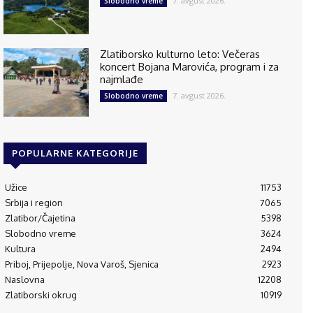
7. avgust 2026.
Slobodno vreme
Zlatiborsko kulturno leto: Večeras
koncert Bojana Marovića, program i za
najmlađe
7. avgust 2026.
Slobodno vreme
POPULARNE KATEGORIJE
Užice
11753
Srbija i region
7065
Zlatibor/Čajetina
5398
Slobodno vreme
3624
Kultura
2494
Priboj, Prijepolje, Nova Varoš, Sjenica
2923
Naslovna
12208
Zlatiborski okrug
10919