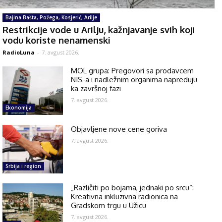
Bajina Bašta, Požega, Kosjerić, Arilje
Restrikcije vode u Arilju, kažnjavanje svih koji
vodu koriste nenamenski
RadioLuna
-
7. avgust 2026.
MOL grupa: Pregovori sa prodavcem
NIS-a i nadležnim organima napreduju
ka završnoj fazi
7. avgust 2026.
Ekonomija
Objavljene nove cene goriva
7. avgust 2026.
Srbija i region
„Različiti po bojama, jednaki po srcu“:
Kreativna inkluzivna radionica na
Gradskom trgu u Užicu
7. avgust 2026.