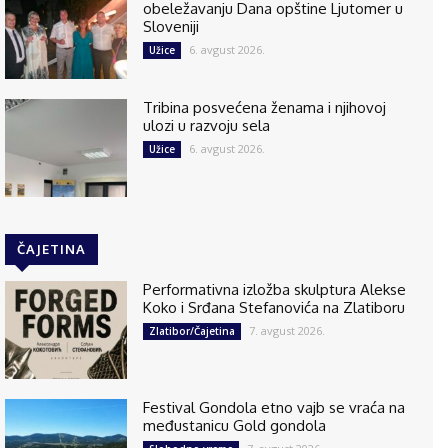
obeležavanju Dana opštine Ljutomer u
Sloveniji
6. avgust 2026.
Užice
Tribina posvećena ženama i njihovoj
ulozi u razvoju sela
6. avgust 2026.
Užice
ČAJETINA
Performativna izložba skulptura Alekse
Koko i Srđana Stefanovića na Zlatiboru
7. avgust 2026.
Zlatibor/Čajetina
Festival Gondola etno vajb se vraća na
međustanicu Gold gondola