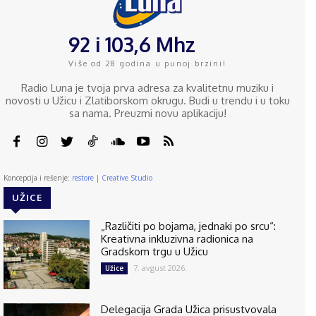
92 i 103,6 Mhz
Više od 28 godina u punoj brzini!
Radio Luna je tvoja prva adresa za kvalitetnu muziku i
novosti u Užicu i Zlatiborskom okrugu. Budi u trendu i u toku
sa nama. Preuzmi novu aplikaciju!
Koncepcija i rešenje:
restore | Creative Studio
UŽICE
„Različiti po bojama, jednaki po srcu“:
Kreativna inkluzivna radionica na
Gradskom trgu u Užicu
7. avgust 2026.
Užice
Delegacija Grada Užica prisustvovala