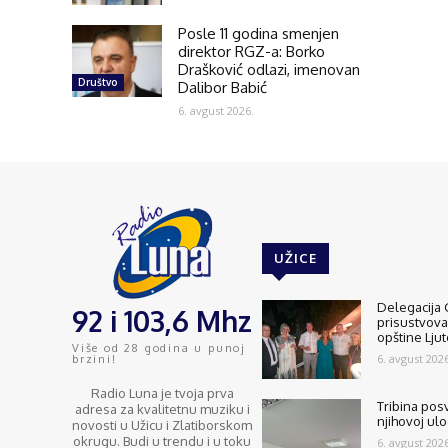
Posle 11 godina smenjen
direktor RGZ-a: Borko
Drašković odlazi, imenovan
Društvo
Dalibor Babić
6. avgust 2026.
UŽICE
Delegacija 
92 i 103,6 Mhz
prisustvov
opštine Lju
Više od 28 godina u punoj
6. avgust 2026
brzini!
Radio Luna je tvoja prva
Tribina pos
adresa za kvalitetnu muziku i
njihovoj ulo
novosti u Užicu i Zlatiborskom
okrugu. Budi u trendu i u toku
6. avgust 2026