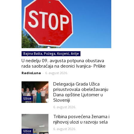
Bajina Bašta, Požega, Kosjerić, Arilje
U nedelju 09. avgusta potpuna obustava
rada saobraćaja na deonici Ivanjica- Prilike
RadioLuna
-
6. avgust 2026.
Delegacija Grada Užica
prisustvovala obeležavanju
Dana opštine Ljutomer u
Užice
Sloveniji
6. avgust 2026.
Tribina posvećena ženama i
njihovoj ulozi u razvoju sela
6. avgust 2026.
Užice