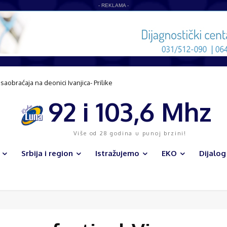
- REKLAMA -
obraćaja na deonici Ivanjica- Prilike
92 i 103,6 Mhz
Više od 28 godina u punoj brzini!
Srbija i region
Istražujemo
EKO
Dijalog