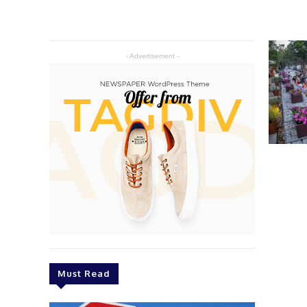
- Advertisement -
Must Read