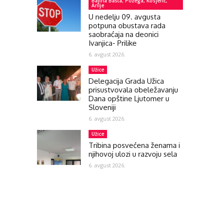
Bajina Bašta, Požega, Kosjerić,
Arilje
U nedelju 09. avgusta
potpuna obustava rada
saobraćaja na deonici
Ivanjica- Prilike
6. avgust 2026.
Užice
Delegacija Grada Užica
prisustvovala obeležavanju
Dana opštine Ljutomer u
Sloveniji
6. avgust 2026.
Užice
Tribina posvećena ženama i
njihovoj ulozi u razvoju sela
6. avgust 2026.