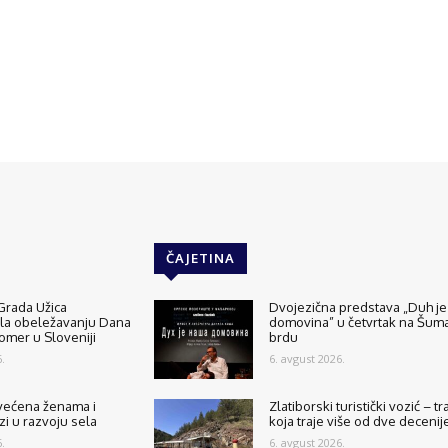
ČAJETINA
Grada Užica
Dvojezična predstava „Duh je
ala obeležavanju Dana
domovina” u četvrtak na Šu
tomer u Sloveniji
brdu
.
6. avgust 2026.
većena ženama i
Zlatiborski turistički vozić – tr
zi u razvoju sela
koja traje više od dve decenij
.
6. avgust 2026.