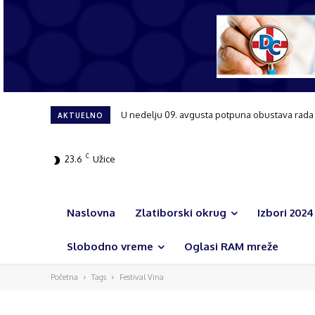
U nedelju 09. avgusta potpuna obustava rada sa
AKTUELNO
C
23.6
Užice
Naslovna
Zlatiborski okrug
Izbori 2024
Slobodno vreme
Oglasi RAM mreže
Početna
Tags
Festival Vina