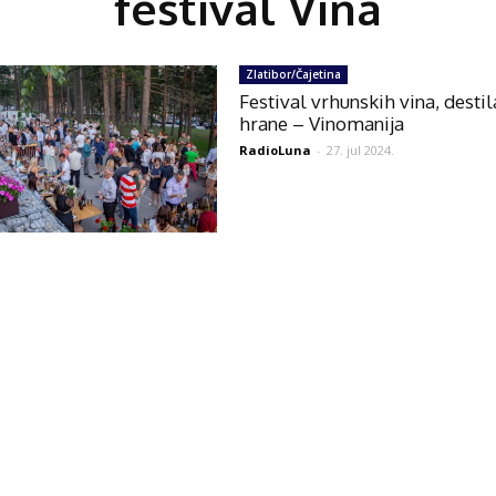
festival Vina
Zlatibor/Čajetina
Festival vrhunskih vina, destil
hrane – Vinomanija
RadioLuna
-
27. jul 2024.