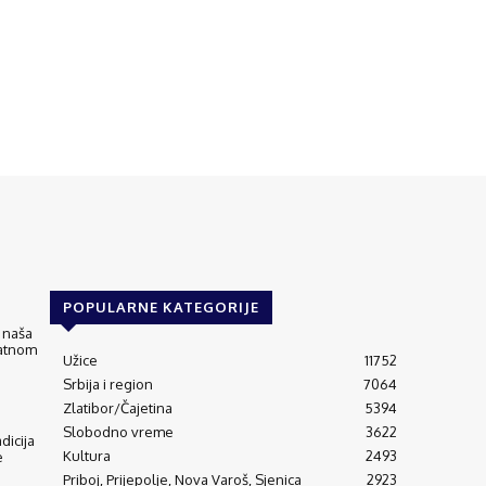
POPULARNE KATEGORIJE
 naša
matnom
Užice
11752
Srbija i region
7064
Zlatibor/Čajetina
5394
Slobodno vreme
3622
adicija
Kultura
2493
e
Priboj, Prijepolje, Nova Varoš, Sjenica
2923