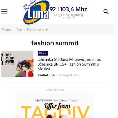
92 i 103,6 Mhz
27 godina u punoj
brzini!
Početna
Tags
Fashion summit
fashion summit
Užice
Užičanka Slađana Milojević jedan od
učesnika BRICS+ Fashion Summit u
Moskvi
RadioLuna
-
25. avgust 2025.
- Advertisement -