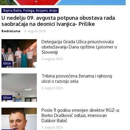
Bajina Bašta, Požega, Kosjerić, Arilje
U nedelju 09. avgusta potpuna obustava rada
saobraćaja na deonici Ivanjica- Prilike
RadioLuna
-
6. avgust 2026.
Delegacija Grada Užica prisustvovala
obeležavanju Dana opštine Ljutomer u
Sloveniji
6. avgust 2026.
Užice
Tribina posvećena ženama i njihovoj
ulozi u razvoju sela
6. avgust 2026.
Užice
Posle 11 godina smenjen direktor RGZ-a:
Borko Drašković odlazi, imenovan
Dalibor Babić
6. avgust 2026.