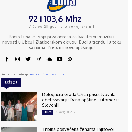
92 i 103,6 Mhz
Više od 28 godina u punoj brzini!
Radio Luna je tvoja prva adresa za kvalitetnu muziku i
novosti u Užicu i Zlatiborskom okrugu. Budi u trendu i u toku
sa nama. Preuzmi novu aplikaciju!
Koncepcija i rešenje:
restore | Creative Studio
UŽICE
Delegacija Grada Užica prisustvovala
obeležavanju Dana opštine Ljutomer u
Sloveniji
6. avgust 2026.
Užice
Tribina posvećena ženama i njihovoj