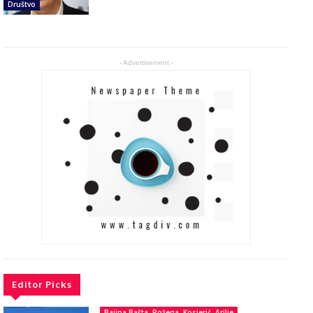
Društvo
- Advertisement -
Editor Picks
Bajina Bašta, Požega, Kosjerić, Arilje