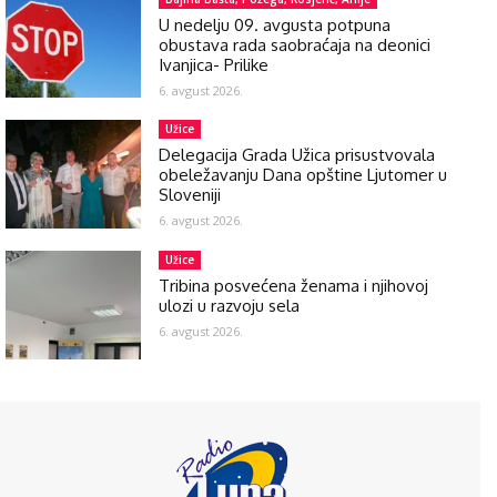
U nedelju 09. avgusta potpuna
obustava rada saobraćaja na deonici
Ivanjica- Prilike
6. avgust 2026.
Užice
Delegacija Grada Užica prisustvovala
obeležavanju Dana opštine Ljutomer u
Sloveniji
6. avgust 2026.
Užice
Tribina posvećena ženama i njihovoj
ulozi u razvoju sela
6. avgust 2026.