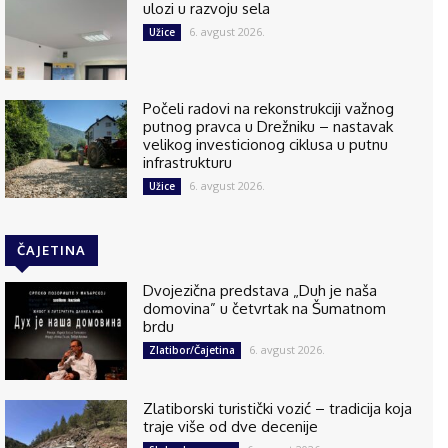
ulozi u razvoju sela
6. avgust 2026.
Užice
Počeli radovi na rekonstrukciji važnog
putnog pravca u Drežniku – nastavak
velikog investicionog ciklusa u putnu
infrastrukturu
6. avgust 2026.
Užice
ČAJETINA
Dvojezična predstava „Duh je naša
domovina” u četvrtak na Šumatnom
brdu
6. avgust 2026.
Zlatibor/Čajetina
Zlatiborski turistički vozić – tradicija koja
traje više od dve decenije