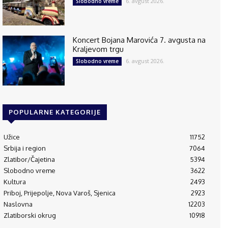
6. avgust 2026.
Slobodno vreme
Koncert Bojana Marovića 7. avgusta na
Kraljevom trgu
6. avgust 2026.
Slobodno vreme
POPULARNE KATEGORIJE
Užice
11752
Srbija i region
7064
Zlatibor/Čajetina
5394
Slobodno vreme
3622
Kultura
2493
Priboj, Prijepolje, Nova Varoš, Sjenica
2923
Naslovna
12203
Zlatiborski okrug
10918