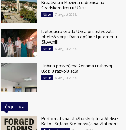
Kreativna inkluzivna radionica na
Gradskom trgu u Užicu
7. avgust 2026.
Užice
Delegacija Grada Užica prisustvovala
obeležavanju Dana opštine Ljutomer u
Sloveniji
6. avgust 2026.
Užice
Tribina posvećena ženama i njihovoj
ulozi u razvoju sela
6. avgust 2026.
Užice
ČAJETINA
Performativna izložba skulptura Alekse
Koko i Srđana Stefanovića na Zlatiboru