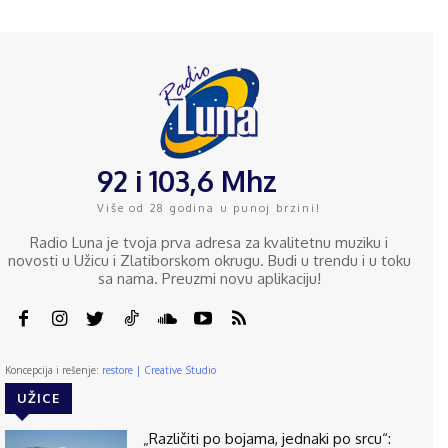
92 i 103,6 Mhz
Više od 28 godina u punoj brzini!
Radio Luna je tvoja prva adresa za kvalitetnu muziku i
novosti u Užicu i Zlatiborskom okrugu. Budi u trendu i u toku
sa nama. Preuzmi novu aplikaciju!
Koncepcija i rešenje:
restore | Creative Studio
UŽICE
„Različiti po bojama, jednaki po srcu“: