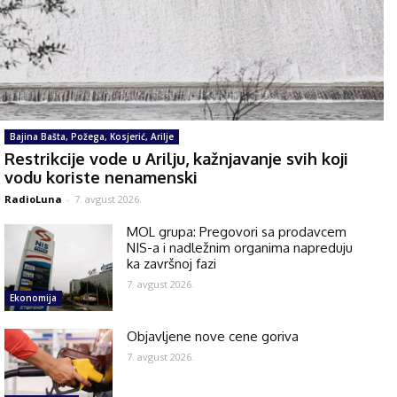
Bajina Bašta, Požega, Kosjerić, Arilje
Restrikcije vode u Arilju, kažnjavanje svih koji
vodu koriste nenamenski
RadioLuna
-
7. avgust 2026.
MOL grupa: Pregovori sa prodavcem
NIS-a i nadležnim organima napreduju
ka završnoj fazi
7. avgust 2026.
Ekonomija
Objavljene nove cene goriva
7. avgust 2026.