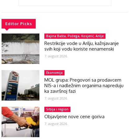
Editor Picks
Bajina Bašta, Požega, Kosjerić, Arilje
Restrikcije vode u Arilju, kažnjavanje
svih koji vodu koriste nenamenski
7. avgust 2026.
Ekonomija
MOL grupa: Pregovori sa prodavcem
NIS-a i nadležnim organima napreduju
ka završnoj fazi
7. avgust 2026.
Srbija i region
Objavljene nove cene goriva
7. avgust 2026.