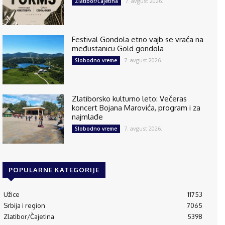
7. avgust 2026.
Zlatibor/Čajetina
Festival Gondola etno vajb se vraća na
međustanicu Gold gondola
7. avgust 2026.
Slobodno vreme
Zlatiborsko kulturno leto: Večeras
koncert Bojana Marovića, program i za
najmlađe
7. avgust 2026.
Slobodno vreme
POPULARNE KATEGORIJE
Užice
11753
Srbija i region
7065
Zlatibor/Čajetina
5398