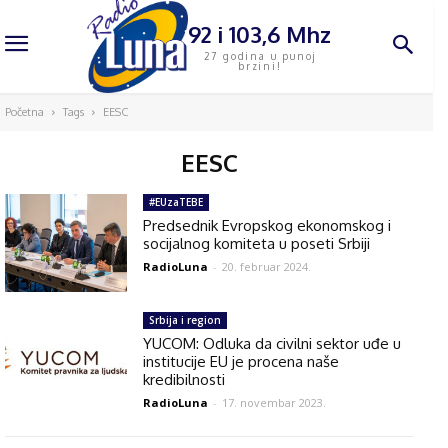
92 i 103,6 Mhz
27 godina u punoj
brzini!
Početna
Tags
EESC
EESC
#EUzaTEBE
Predsednik Evropskog ekonomskog i
socijalnog komiteta u poseti Srbiji
RadioLuna
-
20. februar 2024.
Srbija i region
YUCOM: Odluka da civilni sektor uđe u
institucije EU je procena naše
kredibilnosti
RadioLuna
-
17. novembar 2023.