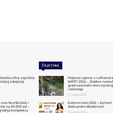
ČAJETINA
lioteka Užice započela
Potpisan ugovor o sufinansir
ečjeg odeljenja
NAFFIT 2026 – Zlatibor nastavl
gradi nacionalni dom srpskog
.
i televizije
5. avgust 2026.
 novi hirurški blok i
Kulturno leto 2026 – Koncert
ntar na 45.000 m2 –
Aleksandre Mladenović
radnja kompleksa
5. avgust 2026.