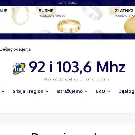
- REKLAMA -
Dečjeg odeljenja
 centar na 45.000 m2 – Odobrena gradnja kompleksa vrednog 85,2 mil EUR
92 i 103,6 Mhz
Više od 28 godina u punoj brzini!
Srbija i region
Istražujemo
EKO
Dijalog