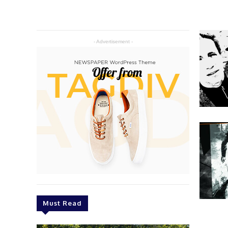
- Advertisement -
Must Read