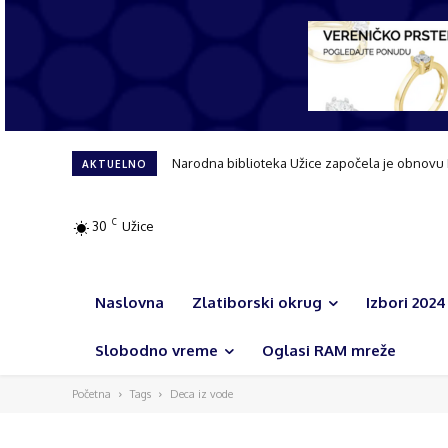
Narodna biblioteka Užice započela je obnovu 
Užice dobija novi hirurški blok i urgentni
AKTUELNO
C
30
Užice
Naslovna
Zlatiborski okrug
Izbori 2024
Slobodno vreme
Oglasi RAM mreže
Početna
Tags
Deca iz vode