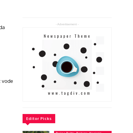
- Advertisement -
da
z vode
Editor Picks