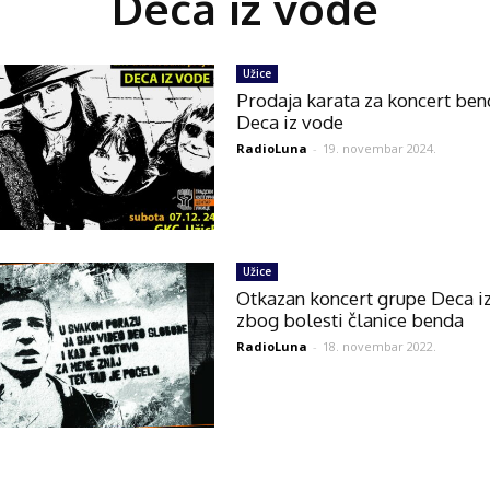
Deca iz vode
Užice
Prodaja karata za koncert ben
Deca iz vode
RadioLuna
-
19. novembar 2024.
Užice
Otkazan koncert grupe Deca i
zbog bolesti članice benda
RadioLuna
-
18. novembar 2022.