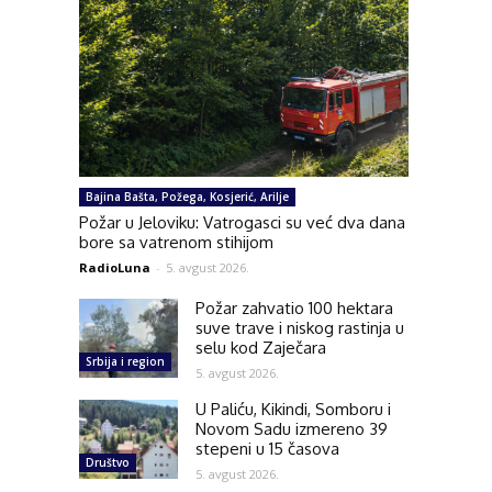
Bajina Bašta, Požega, Kosjerić, Arilje
Požar u Jeloviku: Vatrogasci su već dva dana
bore sa vatrenom stihijom
RadioLuna
-
5. avgust 2026.
Požar zahvatio 100 hektara
suve trave i niskog rastinja u
selu kod Zaječara
Srbija i region
5. avgust 2026.
U Paliću, Kikindi, Somboru i
Novom Sadu izmereno 39
stepeni u 15 časova
Društvo
5. avgust 2026.