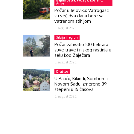
Bajina Bašta, Požega, Kosjerić,
Arilje
Požar u Jeloviku: Vatrogasci
su već dva dana bore sa
vatrenom stihijom
5. avgust 2026.
Srbija i region
Požar zahvatio 100 hektara
suve trave i niskog rastinja u
selu kod Zaječara
5. avgust 2026.
Društvo
U Paliću, Kikindi, Somboru i
Novom Sadu izmereno 39
stepeni u 15 časova
5. avgust 2026.