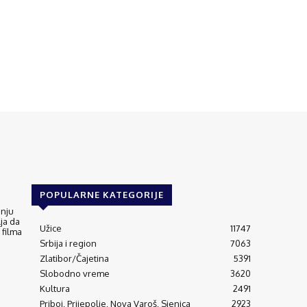
POPULARNE KATEGORIJE
anju
ja da
Užice
11747
 filma
Srbija i region
7063
Zlatibor/Čajetina
5391
Slobodno vreme
3620
Kultura
2491
Priboj, Prijepolje, Nova Varoš, Sjenica
2923