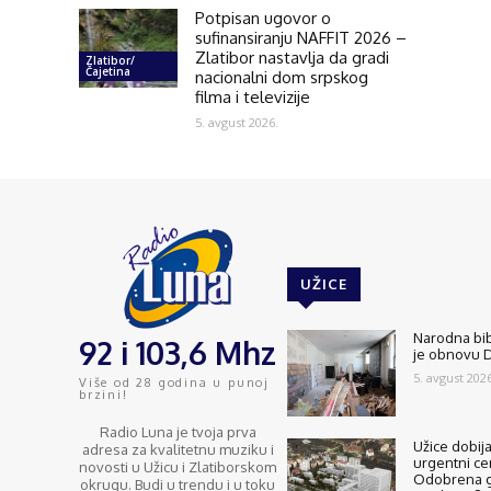
Potpisan ugovor o
sufinansiranju NAFFIT 2026 –
Zlatibor nastavlja da gradi
Zlatibor/
Čajetina
nacionalni dom srpskog
filma i televizije
5. avgust 2026.
UŽICE
Narodna bib
92 i 103,6 Mhz
je obnovu D
5. avgust 2026
Više od 28 godina u punoj
brzini!
Radio Luna je tvoja prva
Užice dobija
adresa za kvalitetnu muziku i
urgentni ce
novosti u Užicu i Zlatiborskom
Odobrena g
okrugu. Budi u trendu i u toku