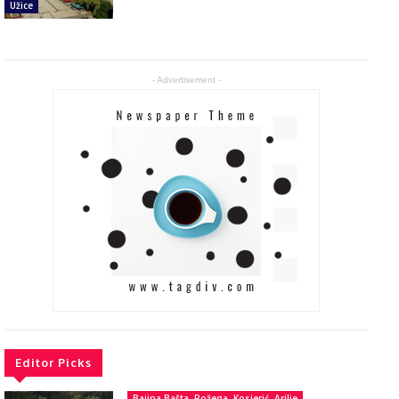
Užice
- Advertisement -
Editor Picks
Bajina Bašta, Požega, Kosjerić, Arilje