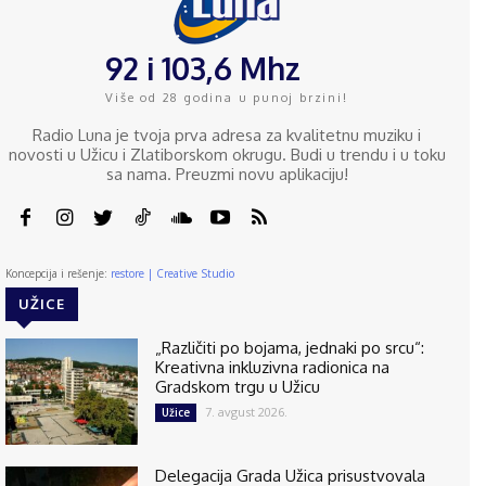
92 i 103,6 Mhz
Više od 28 godina u punoj brzini!
Radio Luna je tvoja prva adresa za kvalitetnu muziku i
novosti u Užicu i Zlatiborskom okrugu. Budi u trendu i u toku
sa nama. Preuzmi novu aplikaciju!
Koncepcija i rešenje:
restore | Creative Studio
UŽICE
„Različiti po bojama, jednaki po srcu“:
Kreativna inkluzivna radionica na
Gradskom trgu u Užicu
7. avgust 2026.
Užice
Delegacija Grada Užica prisustvovala