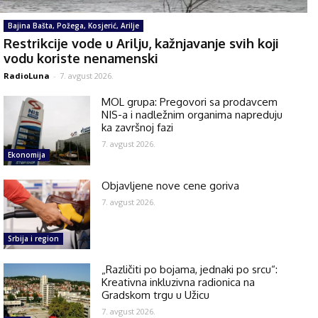
Bajina Bašta, Požega, Kosjerić, Arilje
Restrikcije vode u Arilju, kažnjavanje svih koji
vodu koriste nenamenski
RadioLuna
-
7. avgust 2026.
MOL grupa: Pregovori sa prodavcem
NIS-a i nadležnim organima napreduju
ka završnoj fazi
7. avgust 2026.
Ekonomija
Objavljene nove cene goriva
7. avgust 2026.
Srbija i region
„Različiti po bojama, jednaki po srcu“:
Kreativna inkluzivna radionica na
Gradskom trgu u Užicu
7. avgust 2026.