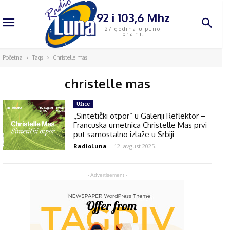
92 i 103,6 Mhz
27 godina u punoj
brzini!
Početna
Tags
Christelle mas
christelle mas
Užice
„Sintetički otpor“ u Galeriji Reflektor –
Francuska umetnica Christelle Mas prvi
put samostalno izlaže u Srbiji
RadioLuna
-
12. avgust 2025.
- Advertisement -