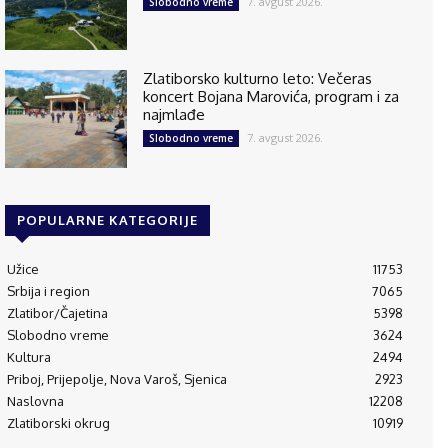
7. avgust 2026.
Slobodno vreme
Zlatiborsko kulturno leto: Večeras
koncert Bojana Marovića, program i za
najmlađe
7. avgust 2026.
Slobodno vreme
POPULARNE KATEGORIJE
Užice
11753
Srbija i region
7065
Zlatibor/Čajetina
5398
Slobodno vreme
3624
Kultura
2494
Priboj, Prijepolje, Nova Varoš, Sjenica
2923
Naslovna
12208
Zlatiborski okrug
10919