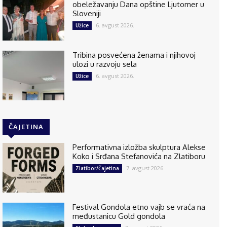
obeležavanju Dana opštine Ljutomer u
Sloveniji
6. avgust 2026.
Užice
Tribina posvećena ženama i njihovoj
ulozi u razvoju sela
6. avgust 2026.
Užice
ČAJETINA
Performativna izložba skulptura Alekse
Koko i Srđana Stefanovića na Zlatiboru
7. avgust 2026.
Zlatibor/Čajetina
Festival Gondola etno vajb se vraća na
međustanicu Gold gondola