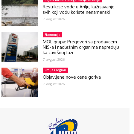
Restrikcije vode u Arilju, kažnjavanje
svih koji vodu koriste nenamenski
7. avgust 2026.
Ekonomija
MOL grupa: Pregovori sa prodavcem
NIS-a i nadležnim organima napreduju
ka završnoj fazi
7. avgust 2026.
Srbija i region
Objavljene nove cene goriva
7. avgust 2026.