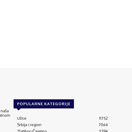
POPULARNE KATEGORIJE
 naša
matnom
Užice
11752
Srbija i region
7064
Zlatibor/Čajetina
5394