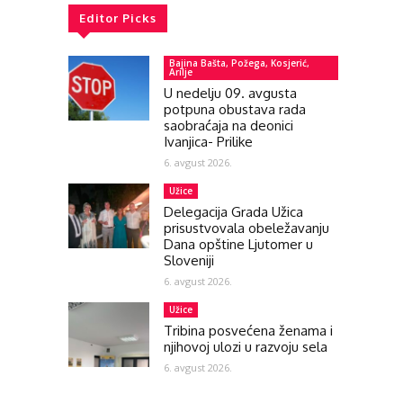
Editor Picks
Bajina Bašta, Požega, Kosjerić,
Arilje
U nedelju 09. avgusta
potpuna obustava rada
saobraćaja na deonici
Ivanjica- Prilike
6. avgust 2026.
Užice
Delegacija Grada Užica
prisustvovala obeležavanju
Dana opštine Ljutomer u
Sloveniji
6. avgust 2026.
Užice
Tribina posvećena ženama i
njihovoj ulozi u razvoju sela
6. avgust 2026.