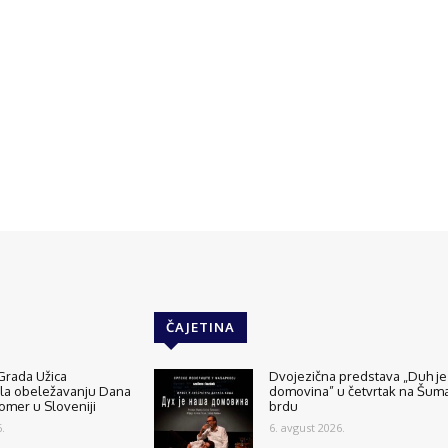
ČAJETINA
Grada Užica
Dvojezična predstava „Duh je
ala obeležavanju Dana
domovina” u četvrtak na Šu
tomer u Sloveniji
brdu
.
6. avgust 2026.