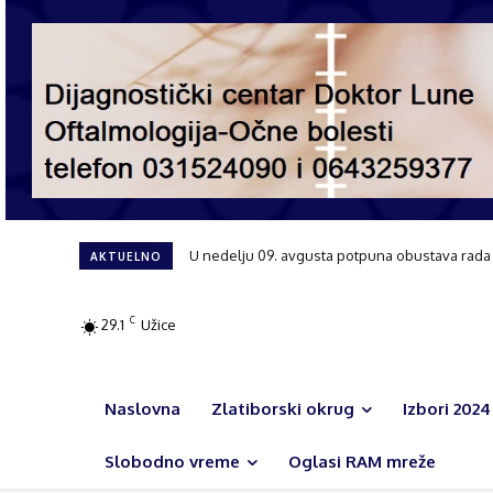
U nedelju 09. avgusta potpuna obustava rada sa
Tribina posvećena ženama i njihovoj ulozi 
AKTUELNO
C
29.1
Užice
Naslovna
Zlatiborski okrug
Izbori 2024
Slobodno vreme
Oglasi RAM mreže