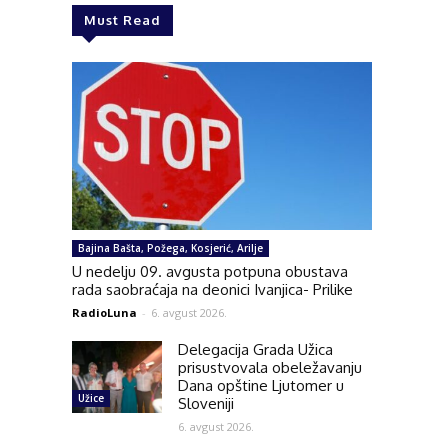
Must Read
Bajina Bašta, Požega, Kosjerić, Arilje
U nedelju 09. avgusta potpuna obustava
rada saobraćaja na deonici Ivanjica- Prilike
RadioLuna
-
6. avgust 2026.
Delegacija Grada Užica
prisustvovala obeležavanju
Dana opštine Ljutomer u
Užice
Sloveniji
6. avgust 2026.