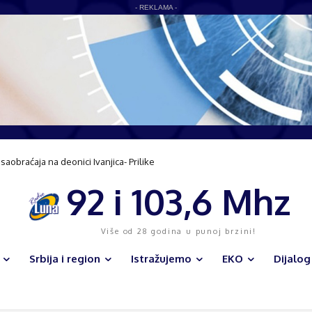
- REKLAMA -
obraćaja na deonici Ivanjica- Prilike
u razvoju sela
92 i 103,6 Mhz
Više od 28 godina u punoj brzini!
Srbija i region
Istražujemo
EKO
Dijalog