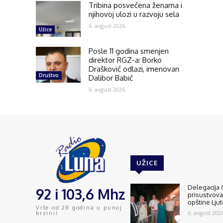
Tribina posvećena ženama i
njihovoj ulozi u razvoju sela
6. avgust 2026.
Užice
Posle 11 godina smenjen
direktor RGZ-a: Borko
Drašković odlazi, imenovan
Društvo
Dalibor Babić
6. avgust 2026.
UŽICE
Delegacija 
92 i 103,6 Mhz
prisustvov
opštine Lju
Više od 28 godina u punoj
6. avgust 2026
brzini!