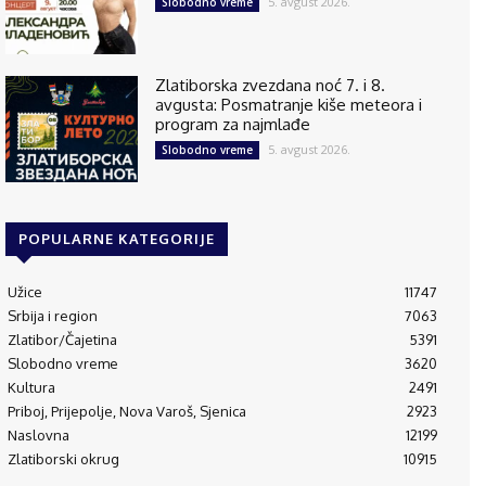
5. avgust 2026.
Slobodno vreme
Zlatiborska zvezdana noć 7. i 8.
avgusta: Posmatranje kiše meteora i
program za najmlađe
5. avgust 2026.
Slobodno vreme
POPULARNE KATEGORIJE
Užice
11747
Srbija i region
7063
Zlatibor/Čajetina
5391
Slobodno vreme
3620
Kultura
2491
Priboj, Prijepolje, Nova Varoš, Sjenica
2923
Naslovna
12199
Zlatiborski okrug
10915