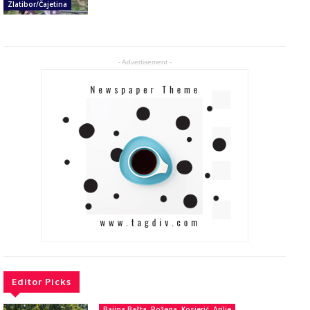
Zlatibor/Čajetina
- Advertisement -
Editor Picks
Bajina Bašta, Požega, Kosjerić, Arilje