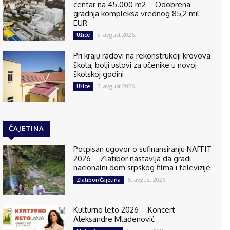
centar na 45.000 m2 – Odobrena
gradnja kompleksa vrednog 85,2 mil
EUR
5. avgust 2026.
Užice
Pri kraju radovi na rekonstrukciji krovova
škola, bolji uslovi za učenike u novoj
školskoj godini
5. avgust 2026.
Užice
ČAJETINA
Potpisan ugovor o sufinansiranju NAFFIT
2026 – Zlatibor nastavlja da gradi
nacionalni dom srpskog filma i televizije
5. avgust 2026.
Zlatibor/Čajetina
Kulturno leto 2026 – Koncert
Aleksandre Mladenović