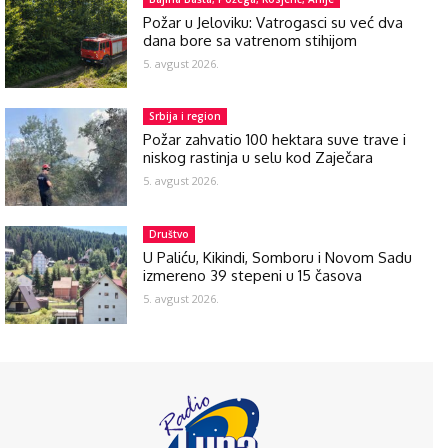
Požar u Jeloviku: Vatrogasci su već dva
dana bore sa vatrenom stihijom
5. avgust 2026.
Srbija i region
Požar zahvatio 100 hektara suve trave i
niskog rastinja u selu kod Zaječara
5. avgust 2026.
Društvo
U Paliću, Kikindi, Somboru i Novom Sadu
izmereno 39 stepeni u 15 časova
5. avgust 2026.