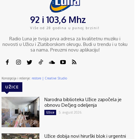
92 i 103,6 Mhz
Više od 28 godina u punoj brzini!
Radio Luna je tvoja prva adresa za kvalitetnu muziku i
novosti u Užicu i Zlatiborskom okrugu. Budi u trendu i u toku
sa nama. Preuzmi novu aplikaciju!
Koncepcija i rešenje:
restore | Creative Studio
UŽICE
Narodna biblioteka Užice započela je
obnovu Dečjeg odeljenja
5. avgust 2026.
Užice
Užice dobija novi hirurški blok i urgentni