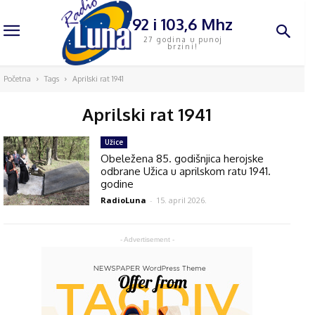
92 i 103,6 Mhz
27 godina u punoj
brzini!
Početna
Tags
Aprilski rat 1941
Aprilski rat 1941
Užice
Obeležena 85. godišnjica herojske
odbrane Užica u aprilskom ratu 1941.
godine
RadioLuna
-
15. april 2026.
- Advertisement -